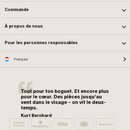
Commande
Broye
Prévonloup, CH
À propos de nous
Pour les personnes responsables
D wheeler
Hendschiken, CH
Français
Epic Bullshit Brothers
#EBB
Tout pour ton boguet. Et encore plus
Küssnacht, CH
pour le cœur. Des pièces jusqu’au
vent dans le visage – on vit le deux-
temps.
Kurt Bernhard
CHOLBÄBRÜÄDÄRÄ
Arth, CH