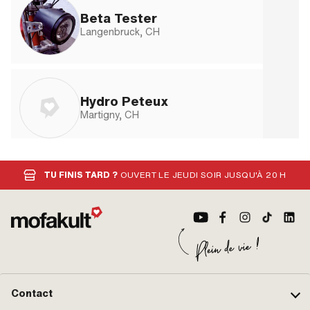
Beta Tester
Langenbruck, CH
Hydro Peteux
Martigny, CH
TU FINIS TARD ?
OUVERT LE JEUDI SOIR JUSQU'À 20 H
Töffli Mambas
Trüllikon, CH
Kolbafräser
Schellenberg, LI
Contact