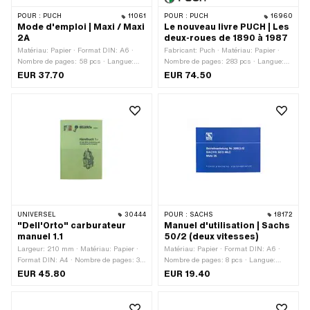
POUR :
PUCH
11061
POUR :
PUCH
16960
Mode d'emploi | Maxi / Maxi
Le nouveau livre PUCH | Les
2A
deux-roues de 1890 à 1987
Matériau: Papier · Format DIN: A6 ·
Fabricant: Puch · Matériau: Papier ·
Nombre de pages: 58 pcs · Langue:
Nombre de pages: 283 pcs · Langue:
Allemand · Langue: Français
Allemand
EUR 37.70
EUR 74.50
UNIVERSEL
30444
POUR :
SACHS
18172
"Dell'Orto" carburateur
Manuel d'utilisation | Sachs
manuel 1.1
50/2 (deux vitesses)
Largeur: 210 mm · Matériau: Papier ·
Matériau: Papier · Format DIN: A6 ·
Format DIN: A4 · Nombre de pages: 36
Nombre de pages: 8 pcs · Langue:
pcs · Langue: Allemand · Hauteur: 297
Allemand
EUR 45.80
EUR 19.40
mm