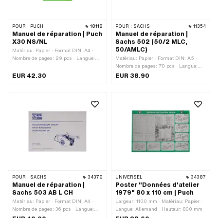
POUR :
PUCH
18118
POUR :
SACHS
11354
Manuel de réparation | Puch
Manuel de réparation |
X30 NS/NL
Sachs 502 (50/2 MLC,
50/AMLC)
Matériau: Papier · Format DIN: A4 ·
Nombre de pages: 29 pcs · Langue:
Matériau: Papier · Format DIN: A5 ·
Allemand
Nombre de pages: 70 pcs · Langue:
Allemand
EUR 42.30
EUR 38.90
POUR :
SACHS
34376
UNIVERSEL
34387
Manuel de réparation |
Poster "Données d'atelier
Sachs 503 AB L CH
1979" 80 x 110 cm | Puch
Matériau: Papier · Format DIN: A4 ·
Largeur: 1100 mm · Matériau: Papier ·
Nombre de pages: 36 pcs · Langue:
Langue: Allemand · Hauteur: 800 mm
Allemand · Langue: Français