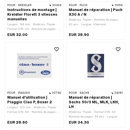
POUR :
KREIDLER
30434
POUR :
PUCH
11056
Instructions de montage |
Manuel de réparation | Puch
Kreidler Florett 3 vitesses
X30 A / N
manuelles
Matériau: Papier · Nombre de pages:
Largeur: 148 mm · Matériau: Papier ·
40 pcs · Langue: Allemand
Format DIN: A5 · Nombre de pages: 30
pcs · Langue: Allemand · Hauteur: 210
EUR 32.00
EUR 38.90
mm
POUR :
PIAGGIO
30792
POUR :
SACHS
34381
Manuel d'utilisation |
Manuel de réparation |
Piaggio Ciao P, Boxer 2
Sachs 50/3 ML, MLK, LKH,
LH
Largeur: 105 mm · Matériau: Papier ·
Format DIN: A6 · Nombre de pages:
Matériau: Papier · Format DIN: A5 ·
92 pcs · Langue: Allemand · Langue:
Nombre de pages: 64 pcs · Langue:
Français · Hauteur: 148 mm
Allemand
EUR 28.60
EUR 34.30