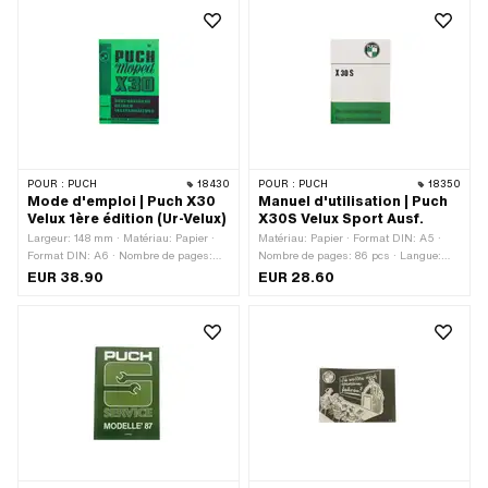
POUR :
PUCH
18430
POUR :
PUCH
18350
Mode d'emploi | Puch X30
Manuel d'utilisation | Puch
Velux 1ère édition (Ur-Velux)
X30S Velux Sport Ausf.
Largeur: 148 mm · Matériau: Papier ·
Matériau: Papier · Format DIN: A5 ·
Format DIN: A6 · Nombre de pages:
Nombre de pages: 86 pcs · Langue:
40 pcs · Langue: Allemand · Hauteur:
Allemand
EUR 38.90
EUR 28.60
105 mm