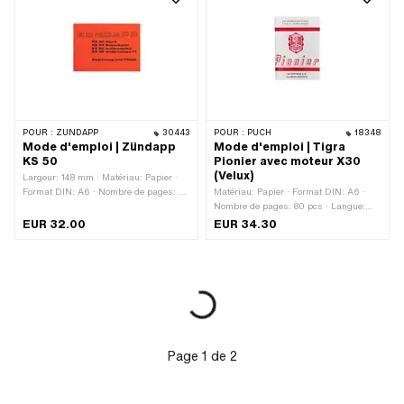
POUR :
ZÜNDAPP
30443
POUR :
PUCH
18348
Mode d'emploi | Zündapp
Mode d'emploi | Tigra
KS 50
Pionier avec moteur X30
(Velux)
Largeur: 148 mm · Matériau: Papier ·
Format DIN: A6 · Nombre de pages: 36
Matériau: Papier · Format DIN: A6 ·
pcs · Langue: Allemand · Hauteur: 105
Nombre de pages: 80 pcs · Langue:
mm
Allemand
EUR 32.00
EUR 34.30
Page
1
de
2