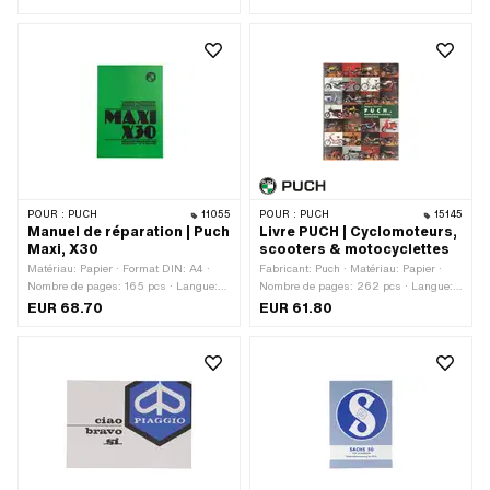
POUR :
PUCH
11055
POUR :
PUCH
15145
Manuel de réparation | Puch
Livre PUCH | Cyclomoteurs,
Maxi, X30
scooters & motocyclettes
Matériau: Papier · Format DIN: A4 ·
Fabricant: Puch · Matériau: Papier ·
Nombre de pages: 165 pcs · Langue:
Nombre de pages: 262 pcs · Langue:
Allemand · Langue: Français
Allemand
EUR 68.70
EUR 61.80