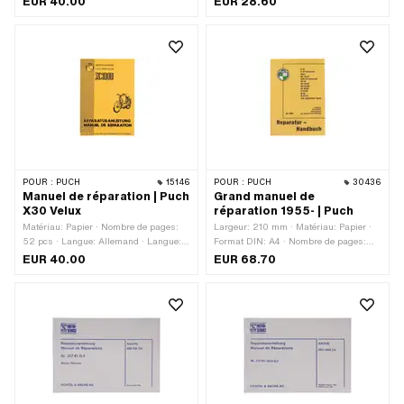
EUR 40.00
EUR 28.60
POUR :
PUCH
15146
POUR :
PUCH
30436
Manuel de réparation | Puch
Grand manuel de
X30 Velux
réparation 1955- | Puch
Matériau: Papier · Nombre de pages:
Largeur: 210 mm · Matériau: Papier ·
52 pcs · Langue: Allemand · Langue:
Format DIN: A4 · Nombre de pages:
Français
206 pcs · Langue: Allemand ·
EUR 40.00
EUR 68.70
Hauteur: 297 mm