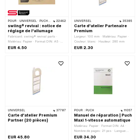
POUR :
UNIVERSEL · PUCH · SACHS · PIAGGIO · ZÜNDAPP BELMONDO
22462
UNIVERSEL
35385
swiing® revival : notice de
Carte d'atelier Partenaire
réglage de l'allumage
Premium
Fabricant: swiing® revival parts ·
Largeur: 100 mm · Matériau: Papier ·
Matériau: Papier · Format DIN: A5 ·
Couleur: blanc · Hauteur: 280 mm
Nombre de pages: 17 pcs · Langue:
EUR 4.50
EUR 2.30
Allemand
UNIVERSEL
37787
POUR :
PUCH
11057
Carte d'atelier Premium
Manuel de réparation | Puch
Partner (20 pièces)
Maxi 1-vitesse automatique
Matériau: Papier · Format DIN: A4 ·
Nombre de pages: 21 pcs · Langue:
Allemand
EUR 45.80
EUR 34.30