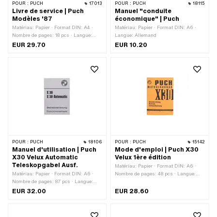
POUR :
PUCH
17013
POUR :
PUCH
18115
Livre de service | Puch
Manuel "conduite
Modèles '87
économique" | Puch
Matériau: Papier · Format DIN: A4 ·
Matériau: Papier · Format DIN: A6 ·
Nombre de pages: 18 pcs · Langue:
Langue: Allemand
Allemand · Langue: Français
EUR 29.70
EUR 10.20
POUR :
PUCH
18106
POUR :
PUCH
15142
Manuel d'utilisation | Puch
Mode d'emploi | Puch X30
X30 Velux Automatic
Velux 1ère édition
Teleskopgabel Ausf.
Matériau: Papier · Format DIN: A6 ·
Matériau: Papier · Format DIN: A6 ·
Nombre de pages: 48 pcs · Langue:
Nombre de pages: 87 pcs · Langue:
Allemand
Allemand · Langue: Français
EUR 32.00
EUR 28.60