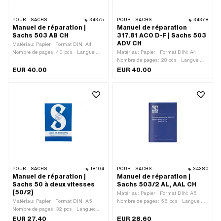
POUR :
SACHS
34375
POUR :
SACHS
34378
Manuel de réparation |
Manuel de réparation
Sachs 503 AB CH
317.81 ACO D-F | Sachs 503
ADV CH
Matériau: Papier · Format DIN: A4 ·
Nombre de pages: 40 pcs · Langue:
Matériau: Papier · Format DIN: A4 ·
Allemand · Langue: Français
Nombre de pages: 28 pcs · Langue:
Allemand · Langue: Français
EUR 40.00
EUR 40.00
POUR :
SACHS
18104
POUR :
SACHS
34380
Manuel de réparation |
Manuel de réparation |
Sachs 50 à deux vitesses
Sachs 503/2 AL, AAL CH
(50/2)
Matériau: Papier · Format DIN: A5 ·
Matériau: Papier · Format DIN: A5 ·
Nombre de pages: 56 pcs · Langue:
Nombre de pages: 32 pcs · Langue:
Allemand
Allemand
EUR 27.40
EUR 28.60