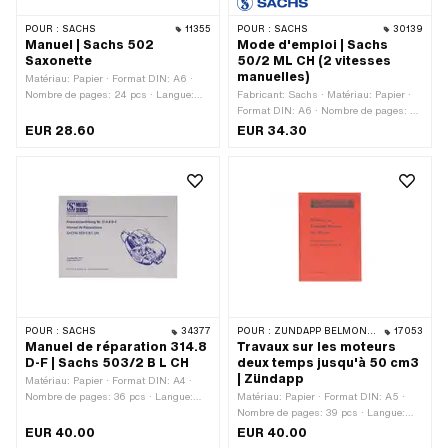
POUR :
SACHS
11355
POUR :
SACHS
30139
Manuel | Sachs 502
Mode d'emploi | Sachs
Saxonette
50/2 ML CH (2 vitesses
manuelles)
Matériau: Papier · Format DIN: A6 ·
Nombre de pages: 24 pcs · Langue:
Fabricant: Sachs · Matériau: Papier ·
Allemand
Format DIN: A6 · Nombre de pages: 36
pcs · Langue: Allemand
EUR 28.60
EUR 34.30
POUR :
SACHS
34377
POUR :
ZÜNDAPP BELMONDO · ZÜNDAPP
17053
Manuel de réparation 314.8
Travaux sur les moteurs
D-F | Sachs 503/2 B L CH
deux temps jusqu'à 50 cm3
| Zündapp
Matériau: Papier · Format DIN: A4 ·
Nombre de pages: 36 pcs · Langue:
Matériau: Papier · Format DIN: A5 ·
Allemand · Langue: Français
Nombre de pages: 39 pcs · Langue:
Allemand
EUR 40.00
EUR 40.00