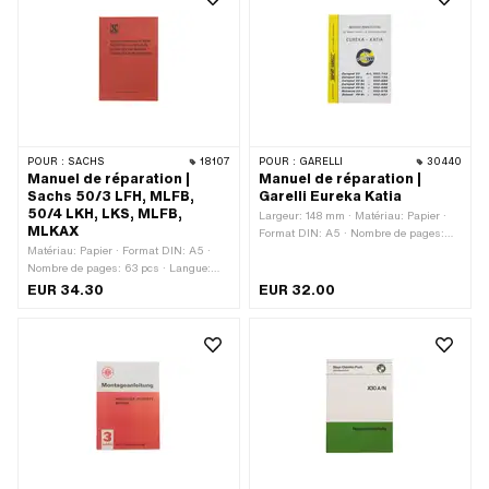
POUR :
SACHS
18107
POUR :
GARELLI
30440
Manuel de réparation |
Manuel de réparation |
Sachs 50/3 LFH, MLFB,
Garelli Eureka Katia
50/4 LKH, LKS, MLFB,
Largeur: 148 mm · Matériau: Papier ·
MLKAX
Format DIN: A5 · Nombre de pages:
Matériau: Papier · Format DIN: A5 ·
20 pcs · Langue: Allemand · Hauteur:
Nombre de pages: 63 pcs · Langue:
210 mm
Allemand
EUR 34.30
EUR 32.00