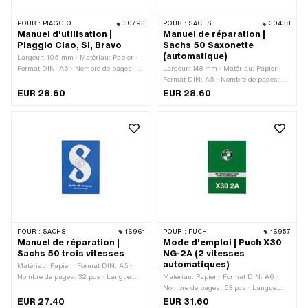
POUR :
PIAGGIO
30793
POUR :
SACHS
30438
Manuel d'utilisation |
Manuel de réparation |
Piaggio Ciao, SI, Bravo
Sachs 50 Saxonette
(automatique)
Largeur: 105 mm · Matériau: Papier ·
Format DIN: A6 · Nombre de pages: 47
Largeur: 148 mm · Matériau: Papier ·
pcs · Langue: Allemand · Hauteur: 148
Format DIN: A5 · Nombre de pages: 44
mm
pcs · Langue: Allemand · Hauteur: 210
EUR 28.60
EUR 28.60
mm
POUR :
SACHS
16961
POUR :
PUCH
16957
Manuel de réparation |
Mode d'emploi | Puch X30
Sachs 50 trois vitesses
NG-2A (2 vitesses
automatiques)
Matériau: Papier · Format DIN: A5 ·
Nombre de pages: 32 pcs · Langue:
Matériau: Papier · Format DIN: A6 ·
Allemand
Nombre de pages: 53 pcs · Langue:
Allemand · Langue: Français
EUR 27.40
EUR 31.60