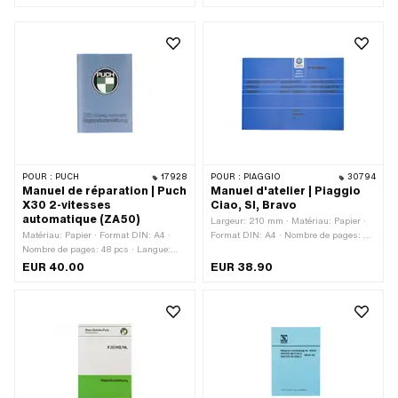
POUR :
PUCH
17928
POUR :
PIAGGIO
30794
Manuel de réparation | Puch
Manuel d'atelier | Piaggio
X30 2-vitesses
Ciao, SI, Bravo
automatique (ZA50)
Largeur: 210 mm · Matériau: Papier ·
Matériau: Papier · Format DIN: A4 ·
Format DIN: A4 · Nombre de pages: 78
Nombre de pages: 48 pcs · Langue:
pcs · Langue: Allemand · Langue:
Allemand
Anglais · Langue: Français · Hauteur:
EUR 40.00
EUR 38.90
297 mm