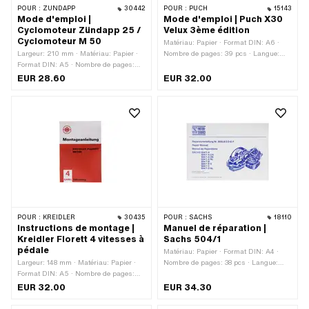
POUR :
ZÜNDAPP
30442
POUR :
PUCH
15143
Mode d'emploi |
Mode d'emploi | Puch X30
Cyclomoteur Zündapp 25 /
Velux 3ème édition
Cyclomoteur M 50
Matériau: Papier · Format DIN: A6 ·
Largeur: 210 mm · Matériau: Papier ·
Nombre de pages: 39 pcs · Langue:
Format DIN: A5 · Nombre de pages:
Allemand
50 pcs · Langue: Allemand · Hauteur:
EUR 28.60
EUR 32.00
210 mm
POUR :
KREIDLER
30435
POUR :
SACHS
18110
Instructions de montage |
Manuel de réparation |
Kreidler Florett 4 vitesses à
Sachs 504/1
pédale
Matériau: Papier · Format DIN: A4 ·
Largeur: 148 mm · Matériau: Papier ·
Nombre de pages: 38 pcs · Langue:
Format DIN: A5 · Nombre de pages:
Allemand · Langue: Anglais · Langue:
27 pcs · Langue: Allemand · Hauteur:
Français
EUR 32.00
EUR 34.30
210 mm