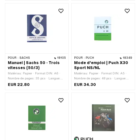
POUR :
SACHS
18105
POUR :
PUCH
18349
Manuel | Sachs 50 - Trois
Mode d'emploi | Puch X30
vitesses (50/3)
Sport NS/NL
Matériau: Papier · Format DIN: A6 ·
Matériau: Papier · Format DIN: A5 ·
Nombre de pages: 35 pcs · Langue:
Nombre de pages: 48 pcs · Langue:
Allemand
Allemand
EUR 22.80
EUR 34.30