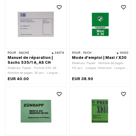
POUR :
SACHS
34379
POUR :
PUCH
11060
Manuel de réparation |
Mode d'emploi | Maxi / X30
Sachs 535/1 A, AS CH
Matériau: Papier · Nombre de pages:
Matériau: Papier · Format DIN: A4 ·
115 pcs · Langue: Allemand · Langue:
Nombre de pages: 34 pcs · Langue:
Français
Allemand · Langue: Français
EUR 40.00
EUR 38.90