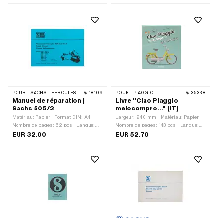
POUR :
SACHS · HERCULES
18109
POUR :
PIAGGIO
35338
Manuel de réparation |
Livre "Ciao Piaggio
Sachs 505/2
melocompro..." (IT)
Matériau: Papier · Format DIN: A4 ·
Largeur: 240 mm · Matériau: Papier ·
Nombre de pages: 62 pcs · Langue:
Nombre de pages: 143 pcs · Langue:
Allemand · Langue: Anglais · Langue:
Italien · Hauteur: 270 mm
EUR 32.00
EUR 52.70
Français