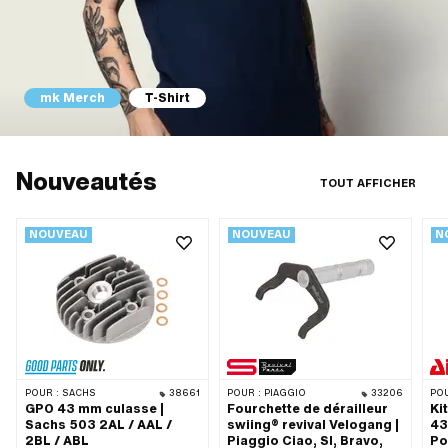
0 · Version alternative
M de Puch:
0 · Version alternative
M de Puch:
 · Version alternative
M de Puch:
mk Merch
T-Shirt
0 · Version alternative
M de Puch:
 · Version alternative
M de Puch:
 · Version alternative
Nouveautés
TOUT AFFICHER
M de Puch:
.0
NOUVEAU
NOUVEAU
N
POUR :
SACHS
38661
POUR :
PIAGGIO
33206
POU
GPO 43 mm culasse |
Fourchette de dérailleur
Ki
Sachs 503 2AL / AAL /
swiing® revival Velogang |
43
2BL / ABL
Piaggio Ciao, SI, Bravo,
Po