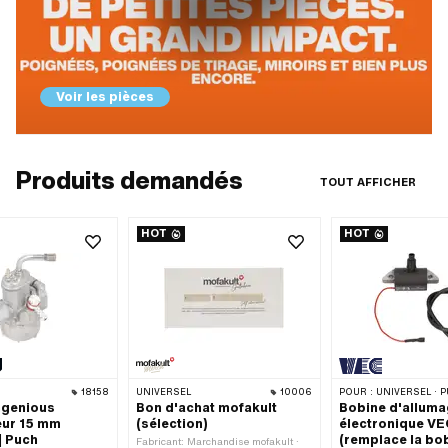
Voir les pièces
Produits demandés
TOUT AFFICHER
HOT
HOT
18158
UNIVERSEL
10006
POUR :
UNIVERSEL · PUCH · SACHS · ZÜNDAPP B
ngenious
Bon d'achat mofakult
Bobine d'allum
eur 15 mm
(sélection)
électronique V
| Puch
(remplace la bo
Fabricant: Marchandise mofakult ·