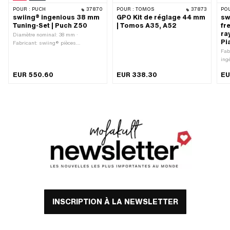
POUR :
PUCH
37870
POUR :
TOMOS
37873
POU
swiing® ingenious 38 mm
GPO Kit de réglage 44 mm
sw
Tuning-Set | Puch Z50
| Tomos A35, A52
fr
ra
Diamètre nominal: 38 mm ·
Pi
Fabricant: swiing® pièces
ingénieuses · Matériau: Aluminium ·
Fab
Cylindrée: 50 ccm · Ø de l’axe du
ing
piston (B): 12 mm · Champ
Cou
EUR 550.60
EUR 338.30
EU
d'application: Tuning
INSCRIPTION À LA NEWSLETTER