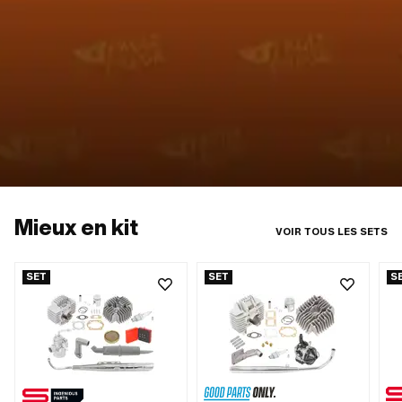
Mieux en kit
VOIR TOUS LES SETS
SET
SET
S