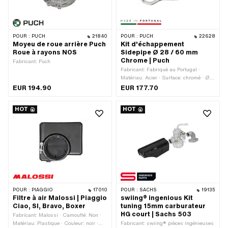
POUR :
PUCH
21840
POUR :
PUCH
22628
Moyeu de roue arrière Puch
Kit d'échappement
Roue à rayons NOS
Sidepipe Ø 28 / 60 mm
Chrome | Puch
Fabricant: Puch
Fabricant: Fabriqué au Portugal ·
Matériau: Acier · Surface: chromé · Ø
extérieur: 60 mm · Longueur totale:
EUR 194.90
EUR 177.70
600 mm · Couleur: Chrome · Ø
raccordement intérieur: 28 mm · Ø
HOT
HOT
extérieur du tube de flamme: 28 mm ·
Type d'échappement: Sidepipe · Type
de fixation: collier de serrage vissé ·
Fixation du tube de flamme: Bride
POUR :
PIAGGIO
17010
POUR :
SACHS
19135
Filtre à air Malossi | Piaggio
swiing® ingenious Kit
Ciao, SI, Bravo, Boxer
tuning 15mm carburateur
HG court | Sachs 503
Fabricant: Malossi · Camouflé: Non ·
Matériau: Plastique · Couleur: noir ·
Fabricant: swiing® pièces ingénieuses