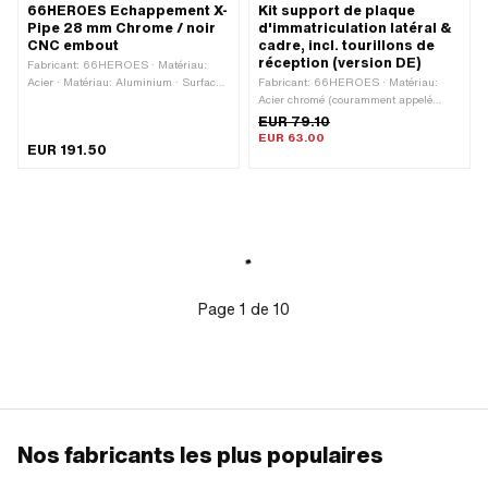
66HEROES Echappement X-
Kit support de plaque
Pipe 28 mm Chrome / noir
d'immatriculation latéral &
CNC embout
cadre, incl. tourillons de
réception (version DE)
Fabricant: 66HEROES · Matériau:
Acier · Matériau: Aluminium · Surface:
Fabricant: 66HEROES · Matériau:
chromé · Surface: verni · Ø extérieur:
Acier chromé (couramment appelé
70 mm · Longueur totale: 640 mm ·
Nirosta) · Matériau: Aluminium ·
EUR 79.10
Couleur: Chrome · Couleur: noir · Ø
Surface: anodisé · Couleur: Chrome ·
EUR 63.00
EUR 191.50
Silencieux: 70 mm · Ø raccordement
Couleur: noir · Type de fixation: vis et
intérieur: 28 mm · Type
écrous · Nombre de points de fixation:
d'échappement: Cigare · Type de
3 pcs
fixation: collier de serrage vissé ·
Fixation du tube de flamme: Connexion
enfichable serrée
Page
1
de
10
Nos fabricants les plus populaires