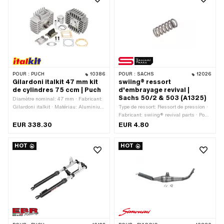
POUR :
PUCH
10386
POUR :
SACHS
12026
Gilardoni italkit 47 mm kit
swiing® ressort
de cylindres 75 ccm | Puch
d'embrayage revival |
Sachs 50/2 & 503 (A1325)
Diamètre nominal: 47 mm · Fabricant:
Gilardoni italkit · Matériau: Aluminium
Type de ressort: Ressort de pression ·
· Surface: sablé · Type de sortie: en
Fabricant: swiing® revival parts · Pony
biais · Décompresseur: Non ·
numéro OEM: A1325 · Sachs N° OEM:
EUR 338.30
EUR 4.80
Camouflé: Non · Champ d'application:
0239 015 000
Tuning
HOT
HOT