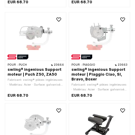
moteur
bleu · Champ d'application: Support de
EUR 68.70
EUR 68.70
moteur
POUR :
PUCH
23664
POUR :
PIAGGIO
23663
swiing® ingenious Support
swiing® ingenious Support
moteur | Puch Z50, ZA50
moteur | Piaggio Ciao, SI,
Bravo, Boxer
Fabricant: swiing® pièces ingénieuses
· Matériau: Acier · Surface: galvanisé
Fabricant: swiing® pièces ingénieuses
bleu · Champ d'application: Support de
· Matériau: Acier · Surface: galvanisé
moteur
bleu · Champ d'application: Support de
EUR 68.70
EUR 68.70
moteur