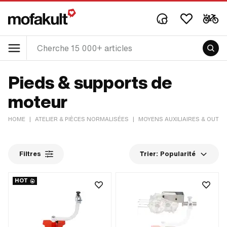
Pieds & supports de
moteur
HOME
|
ATELIER & PIÈCES NORMALISÉES
|
MOYENS AUXILIAIRES & OUTIL
Filtres
Trier:
Popularité
HOT