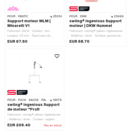
POUR :
FANTIC
25014
POUR :
DKW
23666
Support moteur MLM |
swiing® ingenious Support
Minarelli V1
moteur | DKW Hummel
Fabricant: MLM · Couleur: noir ·
Fabricant: swiing® pièces ingénieuses
Largeur: 43 mm · Épaisseur du
· Matériau: Acier · Surface: galvanisé
matériau: 4.5 mm · Champ
bleu · Champ d'application: Support de
EUR 67.60
EUR 68.70
d'application: Support de moteur ·
moteur
Distance entre les trous: 130 mm
POUR :
PUCH · SACHS · PIAGGIO · ZÜNDAPP BELMONDO · DKW · KREIDLER
19579
swiing® ingenious Support
de moteur "Profi
Fabricant: swiing® pièces ingénieuses
· Matériau: Acier · Couleur: argent ·
Couleur: blanc · Largeur: 500 mm ·
EUR 206.40
Pas en stock
Hauteur: 1000 mm · Surface: verni ·