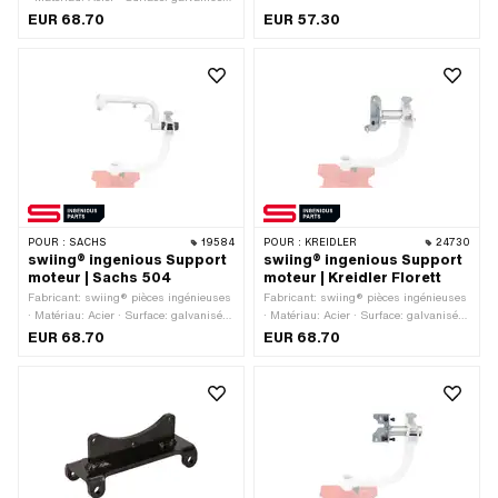
bleu · Champ d'application: Support de
EUR 68.70
EUR 57.30
moteur
POUR :
SACHS
19584
POUR :
KREIDLER
24730
swiing® ingenious Support
swiing® ingenious Support
moteur | Sachs 504
moteur | Kreidler Florett
Fabricant: swiing® pièces ingénieuses
Fabricant: swiing® pièces ingénieuses
· Matériau: Acier · Surface: galvanisé
· Matériau: Acier · Surface: galvanisé
bleu · Champ d'application: Support de
bleu · Champ d'application: Support de
EUR 68.70
EUR 68.70
moteur
moteur