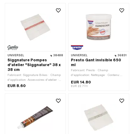
UNIVERSEL
38488
UNIVERSEL
36831
Siggnature Pompes
Presto Gant invisible 650
d'atelier "Siggnature" 38 x
ml
38 cm
Fabricant: Presto · Champ
Fabricant: Siggnature Bikes · Champ
d'application: Nettoyage · Contenu:
d'application: Accessoires d'atelier ·
650 ml
EUR 14.80
Matériau: Coton · Champ
EUR 8.60
EUR 22.77/l
d'application: Intervention sur la voie
publique · Matériau: Textile · Largeur:
380 mm · Hauteur: 380 mm