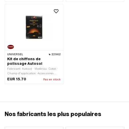
UNIVERSEL
22962
Kit de chiffons de
polissage Autosol
Fabricant: Autosol · Matériau: Coton ·
Champ d'application: Accessoires
d'atelier
EUR 15.70
Pas en stock
Nos fabricants les plus populaires