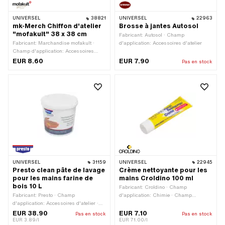
UNIVERSEL
38821
UNIVERSEL
22963
mk-Merch Chiffon d'atelier
Brosse à jantes Autosol
"mofakult" 38 x 38 cm
Fabricant: Autosol · Champ
Fabricant: Marchandise mofakult ·
d'application: Accessoires d'atelier
Champ d'application: Accessoires
d'atelier · Matériau: Textile · Largeur:
EUR 8.60
EUR 7.90
Pas en stock
380 mm · Hauteur: 380 mm
UNIVERSEL
31159
UNIVERSEL
22945
Presto clean pâte de lavage
Crème nettoyante pour les
pour les mains farine de
mains Croldino 100 ml
bois 10 L
Fabricant: Croldino · Champ
Fabricant: Presto · Champ
d'application: Chimie · Champ
d'application: Accessoires d'atelier ·
d'application: Nettoyant · Contenu: 100
Champ d'application: Nettoyant ·
ml
EUR 38.90
EUR 7.10
Pas en stock
Pas en stock
Contenu: 10000 ml
EUR 3.89/l
EUR 71.00/l