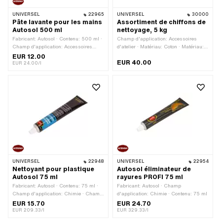
UNIVERSEL
22965
UNIVERSEL
30000
Pâte lavante pour les mains
Assortiment de chiffons de
Autosol 500 ml
nettoyage, 5 kg
Fabricant: Autosol · Contenu: 500 ml ·
Champ d'application: Accessoires
Champ d'application: Accessoires
d'atelier · Matériau: Coton · Matériau:
d'atelier
Polyester (PES) · Poids: 5000 g
EUR 12.00
EUR 40.00
EUR 24.00/l
UNIVERSEL
22948
UNIVERSEL
22954
Nettoyant pour plastique
Autosol éliminateur de
Autosol 75 ml
rayures PROFI 75 ml
Fabricant: Autosol · Contenu: 75 ml ·
Fabricant: Autosol · Champ
Champ d'application: Chimie · Champ
d'application: Chimie · Contenu: 75 ml
d'application: Nettoyant
EUR 15.70
EUR 24.70
EUR 209.33/l
EUR 329.33/l