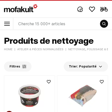
Produits de nettoyage
HOME
|
ATELIER & PIÈCES NORMALISÉES
|
NETTOYAGE, POLISSAGE & EN
Filtres
Trier:
Popularité