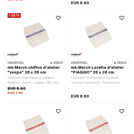
EUR 8.60
- 13 %
UNIVERSEL
38830
UNIVERSEL
38824
mk-Merch chiffon d'atelier
mk-Merch Lavette d'atelier
"vespa" 38 x 38 cm
"PIAGGIO" 38 x 38 cm
Fabricant: Marchandise mofakult ·
Fabricant: Marchandise mofakult ·
Matériau: Textile · Largeur: 380 mm ·
Champ d'application: Accessoires
Hauteur: 380 mm · Champ
d'atelier · Matériau: Textile · Largeur:
EUR 8.60
d'application: Accessoires d'atelier
380 mm · Hauteur: 380 mm
EUR 7.45
EUR 8.60