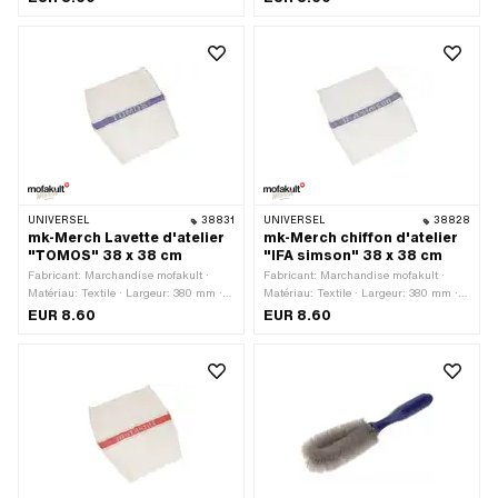
d'application: Accessoires d'atelier
380 mm · Hauteur: 380 mm
UNIVERSEL
38831
UNIVERSEL
38828
mk-Merch Lavette d'atelier
mk-Merch chiffon d'atelier
"TOMOS" 38 x 38 cm
"IFA simson" 38 x 38 cm
Fabricant: Marchandise mofakult ·
Fabricant: Marchandise mofakult ·
Matériau: Textile · Largeur: 380 mm ·
Matériau: Textile · Largeur: 380 mm ·
Hauteur: 380 mm · Champ
Hauteur: 380 mm · Champ
EUR 8.60
EUR 8.60
d'application: Accessoires d'atelier
d'application: Accessoires d'atelier