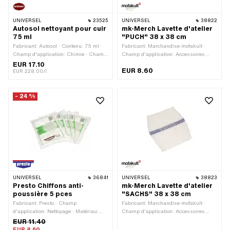
UNIVERSEL
23525
UNIVERSEL
38822
Autosol nettoyant pour cuir
mk-Merch Lavette d'atelier
75 ml
"PUCH" 38 x 38 cm
Fabricant: Autosol · Contenu: 75 ml ·
Fabricant: Marchandise mofakult ·
Champ d'application: Chimie · Champ
Champ d'application: Accessoires
d'application: Nettoyant
d'atelier · Matériau: Textile · Largeur:
EUR 17.10
EUR 8.60
380 mm · Hauteur: 380 mm
EUR 228.00/l
- 24 %
UNIVERSEL
36841
UNIVERSEL
38823
Presto Chiffons anti-
mk-Merch Lavette d'atelier
poussière 5 pces
"SACHS" 38 x 38 cm
Fabricant: Presto · Champ
Fabricant: Marchandise mofakult ·
d'application: Nettoyage · Matériau:
Champ d'application: Accessoires
Textile
d'atelier · Matériau: Textile · Largeur:
EUR 11.40
380 mm · Hauteur: 380 mm
EUR 8.60