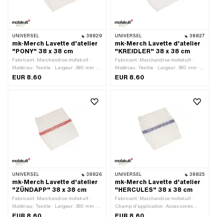
UNIVERSEL
38829
UNIVERSEL
38827
mk-Merch Lavette d'atelier
mk-Merch Lavette d'atelier
"PONY" 38 x 38 cm
"KREIDLER" 38 x 38 cm
Fabricant: Marchandise mofakult ·
Fabricant: Marchandise mofakult ·
Matériau: Textile · Largeur: 380 mm ·
Matériau: Textile · Largeur: 380 mm ·
Hauteur: 380 mm · Champ
Hauteur: 380 mm · Champ
EUR 8.60
EUR 8.60
d'application: Accessoires d'atelier
d'application: Accessoires d'atelier
UNIVERSEL
38826
UNIVERSEL
38825
mk-Merch Lavette d'atelier
mk-Merch Lavette d'atelier
"ZÜNDAPP" 38 x 38 cm
"HERCULES" 38 x 38 cm
Fabricant: Marchandise mofakult ·
Fabricant: Marchandise mofakult ·
Matériau: Textile · Largeur: 380 mm ·
Champ d'application: Accessoires
Hauteur: 380 mm · Champ
d'atelier · Matériau: Textile · Largeur:
EUR 8.60
EUR 8.60