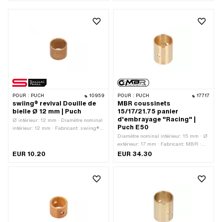
mm
Hauteur totale: 19 mm
POUR :
PUCH
10959
POUR :
PUCH
17717
swiing® revival Douille de
MBR coussinets
bielle Ø 12 mm | Puch
15/17/21.75 panier
d'embrayage "Racing" |
Ø intérieur: 12 mm · Diamètre nominal
Puch E50
intérieur: 12 mm · Fabricant: swiing®
revival parts · Ø extérieur: 14 mm ·
Diamètre nominal intérieur: 15 mm · Ø
Hauteur totale: 12 mm
extérieur: 17 mm · Fabricant: MBR ·
Matériau: bronze spécial pour paliers ·
EUR 10.20
EUR 34.30
Ø intérieur: 15 mm · Hauteur totale:
21.8 mm