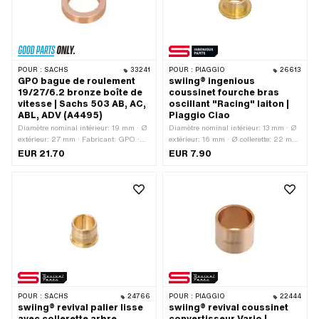
POUR :
SACHS
33241
POUR :
PIAGGIO
26613
GPO bague de roulement
swiing® ingenious
19/27/6.2 bronze boîte de
coussinet fourche bras
vitesse | Sachs 503 AB, AC,
oscillant "Racing" laiton |
ABL, ADV (A4495)
Piaggio Ciao
Diamètre nominal intérieur: 19 mm · Ø
Diamètre nominal intérieur: 13 mm · Ø
extérieur: 27 mm · Fabricant: GPO ·
extérieur: 16 mm · Ø collerette: 22 mm
Matériau: Bronze · Ø intérieur: 19 mm
· Fabricant: swiing® pièces
EUR 21.70
EUR 7.90
· Hauteur totale: 6.2 mm · Pony numéro
ingénieuses · Matériau: Laiton · Ø
OEM: A4495
intérieur: 13 mm · Hauteur totale: 12
mm
POUR :
SACHS
24766
POUR :
PIAGGIO
22444
swiing® revival palier lisse
swiing® revival coussinet