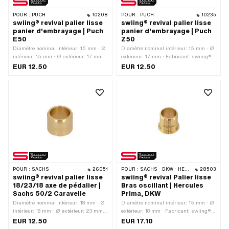
POUR :
PUCH
10208
POUR :
PUCH
10235
swiing® revival palier lisse
swiing® revival palier lisse
panier d'embrayage | Puch
panier d'embrayage | Puch
E50
Z50
Diamètre nominal intérieur: 15 mm · Ø
Diamètre nominal intérieur: 15 mm · Ø
intérieur: 15 mm · Ø extérieur: 17 mm ·
extérieur: 17 mm · Fabricant: swiing®
Fabricant: swiing® revival parts ·
revival parts · Matériau: bronze spécial
EUR 12.50
EUR 12.50
Matériau: bronze spécial pour paliers ·
pour paliers · Ø intérieur: 15 mm ·
Hauteur totale: 21.75 mm
Hauteur totale: 16.2 mm
POUR :
SACHS
26051
POUR :
SACHS · DKW · HERCULES
28503
swiing® revival palier lisse
swiing® revival Palier lisse
18/23/18 axe de pédalier |
Bras oscillant | Hercules
Sachs 50/2 Caravelle
Prima, DKW
Diamètre nominal intérieur: 18 mm · Ø
Diamètre nominal intérieur: 15 mm · Ø
intérieur: 18 mm · Ø extérieur: 23 mm ·
extérieur: 18 mm · Fabricant: swiing®
Fabricant: swiing® revival parts ·
revival parts · Matériau: bronze spécial
EUR 12.50
EUR 17.10
Matériau: Laiton · Hauteur totale: 18
pour paliers · Ø intérieur: 15 mm ·