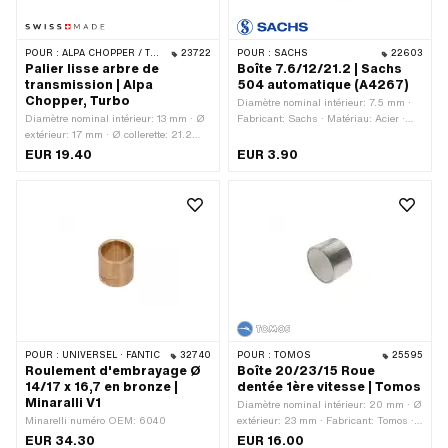
POUR :
ALPA CHOPPER / TURBO
23722
POUR :
SACHS
22603
Palier lisse arbre de
Boîte 7.6/12/21.2 | Sachs
transmission | Alpa
504 automatique (A4267)
Chopper, Turbo
Diamètre nominal intérieur: 7.5 mm ·
Diamètre nominal intérieur: 13 mm · Ø
Fabricant: Sachs · Matériau: Acier ·
extérieur: 17 mm · Ø collerette: 21.2
Surface: trempé · Ø intérieur: 7.6 mm
mm · Fabricant: Fabriqué en Suisse ·
EUR 19.40
EUR 3.90
Matériau: Laiton · Ø intérieur: 13 mm ·
Hauteur totale: 13.1 mm
POUR :
UNIVERSEL · FANTIC
32740
POUR :
TOMOS
25595
Roulement d'embrayage Ø
Boîte 20/23/15 Roue
14/17 x 16,7 en bronze |
dentée 1ère vitesse | Tomos
Minaralli V1
Diamètre nominal intérieur: 20 mm · Ø
Minarelli numéro OEM: 6040
extérieur: 23 mm · Fabricant: Tomos ·
Matériau: Acier · Surface: trempé &
EUR 34.30
EUR 16.00