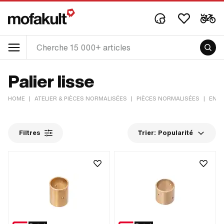
Palier lisse
HOME
|
ATELIER & PIÈCES NORMALISÉES
|
PIÈCES NORMALISÉES
|
ENT
Filtres
Trier:
Popularité