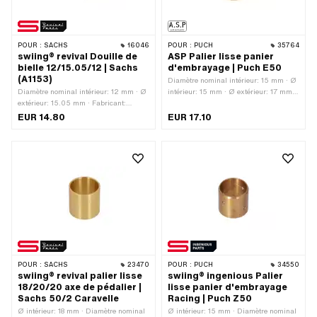
POUR :
SACHS
16046
POUR :
PUCH
35764
swiing® revival Douille de
ASP Palier lisse panier
bielle 12/15.05/12 | Sachs
d'embrayage | Puch E50
(A1153)
Diamètre nominal intérieur: 15 mm · Ø
Diamètre nominal intérieur: 12 mm · Ø
intérieur: 15 mm · Ø extérieur: 17 mm ·
extérieur: 15.05 mm · Fabricant:
Fabricant: ASP · Matériau: bronze
swiing® revival parts · Matériau:
spécial pour paliers · Hauteur totale:
EUR 14.80
EUR 17.10
bronze spécial pour paliers · Ø
21.8 mm · Puch numéro OEM:
intérieur: 12 mm · Hauteur totale: 12
349.1.12.011.1 · Puch numéro OEM:
mm · Pony numéro OEM: A1153 ·
349.2.12.011.1
Sachs N° OEM: 0232 038 015
POUR :
SACHS
23470
POUR :
PUCH
34550
swiing® revival palier lisse
swiing® ingenious Palier
18/20/20 axe de pédalier |
lisse panier d'embrayage
Sachs 50/2 Caravelle
Racing | Puch Z50
Ø intérieur: 18 mm · Diamètre nominal
Ø intérieur: 15 mm · Diamètre nominal