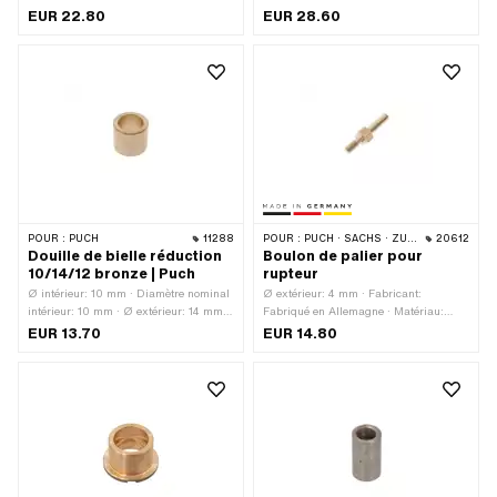
& rectifié · Ø intérieur: 15.5 mm ·
16 mm · Fabricant: Sachs · Matériau:
EUR 22.80
EUR 28.60
Hauteur totale: 9 mm · Pony numéro
Acier · Surface: trempé & rectifié ·
OEM: A4220 · Sachs N° OEM: 0232
Hauteur totale: 20 mm · Pony numéro
155 001
OEM: A1172 · Sachs N° OEM: 0232
132 000
POUR :
PUCH
11288
POUR :
PUCH · SACHS · ZÜNDAPP BELMONDO · ZÜNDAPP
20612
Douille de bielle réduction
Boulon de palier pour
10/14/12 bronze | Puch
rupteur
Ø intérieur: 10 mm · Diamètre nominal
Ø extérieur: 4 mm · Fabricant:
intérieur: 10 mm · Ø extérieur: 14 mm ·
Fabriqué en Allemagne · Matériau:
Matériau: bronze spécial pour paliers ·
Laiton · Longueur d'axe: 13 mm ·
EUR 13.70
EUR 14.80
Hauteur totale: 12 mm
Hauteur totale: 27.3 mm