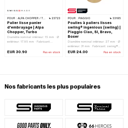
POUR :
ALPA CHOPPER / TURBO
23723
POUR :
PIAGGIO
33185
Palier lisse panier
Poulies à paliers lisses
d'embrayage | Alpa
swiing® ingenious (swiing) |
Chopper, Turbo
Piaggio Ciao, SI, Bravo,
Boxer
Diamètre nominal intérieur: 15 mm · Ø
extérieur: 17.95 mm · Fabricant:
Diamètre nominal intérieur: 27 mm · Ø
Fabriqué en Suisse · Matériau: Laiton ·
extérieur: 31 mm · Fabricant: swiing®
Ø intérieur: 15 mm · Hauteur totale:
pièces ingénieuses · Matériau: bronze
EUR 30.90
EUR 24.00
Pas en stock
Pas en stock
19.05 mm
spécial pour paliers · Ø intérieur:
27.05 mm · Hauteur totale: 26.5 mm
Nos fabricants les plus populaires