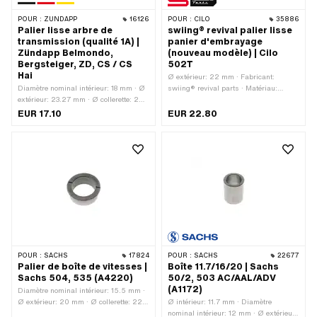
POUR :
ZÜNDAPP
16126
POUR :
CILO
35886
Palier lisse arbre de
swiing® revival palier lisse
transmission (qualité 1A) |
panier d'embrayage
Zündapp Belmondo,
(nouveau modèle) | Cilo
Bergsteiger, ZD, CS / CS
502T
Hai
Ø extérieur: 22 mm · Fabricant:
Diamètre nominal intérieur: 18 mm · Ø
swiing® revival parts · Matériau:
extérieur: 23.27 mm · Ø collerette: 26
bronze spécial pour paliers · Ø
mm · Fabricant: Fabriqué en
intérieur: 19 mm · Hauteur totale: 15.2
EUR 17.10
EUR 22.80
Allemagne · Ø intérieur: 18.1 mm ·
mm
Hauteur totale: 8.6 mm
POUR :
SACHS
17824
POUR :
SACHS
22677
Palier de boîte de vitesses |
Boîte 11.7/16/20 | Sachs
Sachs 504, 535 (A4220)
50/2, 503 AC/AAL/ADV
(A1172)
Diamètre nominal intérieur: 15.5 mm ·
Ø extérieur: 20 mm · Ø collerette: 22
Ø intérieur: 11.7 mm · Diamètre
mm · Matériau: Acier · Surface: trempé
nominal intérieur: 12 mm · Ø extérieur: