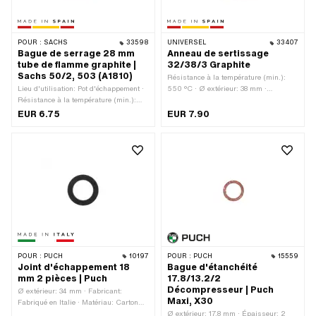
POUR :
SACHS
33598
UNIVERSEL
33407
Bague de serrage 28 mm
Anneau de sertissage
tube de flamme graphite |
32/38/3 Graphite
Sachs 50/2, 503 (A1810)
Résistance à la température (min.):
Lieu d'utilisation: Pot d'échappement ·
550 °C · Ø extérieur: 38 mm ·
Résistance à la température (min.):
Épaisseur: 3 mm · Fabricant: Fabriqué
550 °C · Ø intérieur: 26 mm · Ø
en Espagne · Matériau: Tôle (acier) ·
EUR 6.75
EUR 7.90
extérieur: 32.5 mm · Épaisseur: 4 mm
Matériau: graphite · Lieu d'utilisation:
· Fabricant: Fabriqué en Espagne ·
Pot d'échappement · Ø intérieur: 32
Matériau: Tôle (acier) · Matériau:
mm
graphite · Pony numéro OEM: A1810
POUR :
PUCH
10197
POUR :
PUCH
15559
Joint d'échappement 18
Bague d'étanchéité
mm 2 pièces | Puch
17.8/13.2/2
Décompresseur | Puch
Ø extérieur: 34 mm · Fabricant:
Maxi, X30
Fabriqué en Italie · Matériau: Carton
d'étanchéité · Lieu d'utilisation: Pot
Ø extérieur: 17.8 mm · Épaisseur: 2