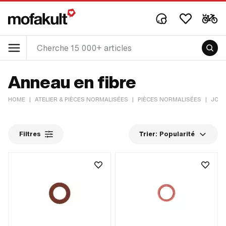
Anneau en fibre
HOME
|
ATELIER & PIÈCES NORMALISÉES
|
PIÈCES NORMALISÉES
|
JOIN
Filtres
Trier:
Popularité