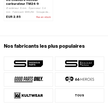
carburateur TM24-9
Ø extérieur: 8 mm · Épaisseur: 0.4
mm · Fabricant: MIKUNI · Groupe de
composants carburateur: Etancher,
EUR 2.85
Pas en stock
réviser · Matériau: Fibre · Type de
carburateur: Mikuni (VM, TM, TMX) ·
Ø intérieur: 6 mm
Nos fabricants les plus populaires
TOUS