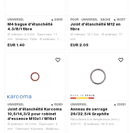
UNIVERSEL
24315
POUR :
UNIVERSEL · SACHS
16057
M4 bague d'étanchéité
Joint d'étanchéité M12 en
4.3/8/1 fibre
fibre
Ø intérieur: 4.3 mm · Épaisseur: 1.1
Ø intérieur: 12.1 mm · Ø extérieur: 17
mm · Matériau: Fibre · Ø extérieur: 7.8
mm
mm
EUR 1.40
EUR 2.05
UNIVERSEL
15283
UNIVERSEL
33021
Joint d'étanchéité Karcoma
Anneau de serrage
10,5/14,3/2 pour robinet
26/32.5/4 Graphite
d'essence M10x1 / M16x1
Résistance à la température (min.):
Ø extérieur: 14.3 mm · Épaisseur: 2
550 °C · Ø extérieur: 32.5 mm ·
mm · Fabricant: Karcoma · Matériau:
Épaisseur: 4 mm · Fabricant: Fabriqué