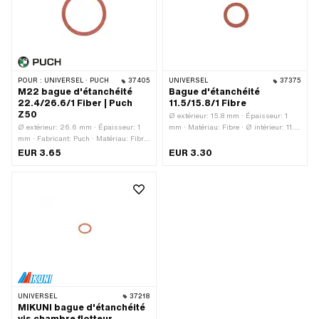
POUR :
UNIVERSEL · PUCH
37405
UNIVERSEL
37375
M22 bague d'étanchéité
Bague d'étanchéité
22.4/26.6/1 Fiber | Puch
11.5/15.8/1 Fibre
Z50
Ø extérieur: 15.8 mm · Épaisseur: 1
Ø extérieur: 26.6 mm · Épaisseur: 1
mm · Matériau: Fibre · Ø intérieur: 11.5
mm · Fabricant: Puch · Matériau: Fibre
mm
· Lieu d'utilisation: Couvercle du boîtier
EUR 3.65
EUR 3.30
· Ø intérieur: 22.4 mm · Puch numéro
OEM: 900.3718
UNIVERSEL
37218
MIKUNI bague d'étanchéité
vis chambre flotteur