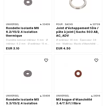
UNIVERSEL
33409
POUR :
SACHS
33709
Rondelle isolante M6
Joint d'échappement tôle /
6.2/15/2.4 isolation
pâte à joint | Sachs 503 AB,
thermique
AC, ADV
Diamètre nominal intérieur: 6 mm · Ø
Ø extérieur: 30 mm · Épaisseur: 3.8
intérieur: 6.2 mm · Ø extérieur: 15 mm
mm · Matériau: Mastic d'étanchéité ·
· Matériau: Matériaux composites ·
Matériau: Tôle (acier) · Lieu
EUR 3.10
EUR 4.50
Diamètre nominal (filetage): 6 mm ·
d'utilisation: Sortie · Ø intérieur: 23.1
Épaisseur: 2.4 mm · Taille du filetage:
mm
M6
UNIVERSEL
33408
UNIVERSEL
24314
Rondelle isolante M5
M3 bague d'étanchéité
5.3/15/2.4 isolation
3.4/7.9/1.1 fibre