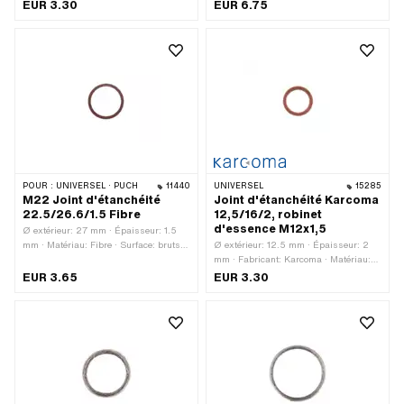
Fibre · Ø intérieur: 10.5 mm
en Espagne · Matériau: Tôle (acier) ·
EUR 3.30
EUR 6.75
Matériau: graphite · Ø intérieur: 26
mm
POUR :
UNIVERSEL · PUCH
11440
UNIVERSEL
15285
M22 Joint d'étanchéité
Joint d'étanchéité Karcoma
22.5/26.6/1.5 Fibre
12,5/16/2, robinet
d'essence M12x1,5
Ø extérieur: 27 mm · Épaisseur: 1.5
mm · Matériau: Fibre · Surface: bruts ·
Ø extérieur: 12.5 mm · Épaisseur: 2
Ø intérieur: 22 mm
mm · Fabricant: Karcoma · Matériau:
Fibre · Ø intérieur: 12.5 mm
EUR 3.65
EUR 3.30