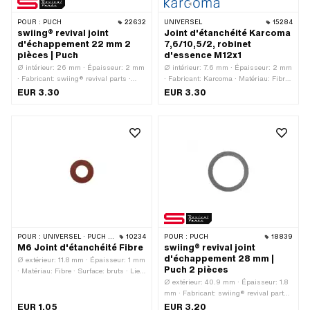
POUR :
PUCH
22632
UNIVERSEL
15284
swiing® revival joint
Joint d'étanchéité Karcoma
d'échappement 22 mm 2
7,6/10,5/2, robinet
pièces | Puch
d'essence M12x1
Ø intérieur: 26 mm · Épaisseur: 2 mm
Ø intérieur: 7.6 mm · Épaisseur: 2 mm
· Fabricant: swiing® revival parts ·
· Fabricant: Karcoma · Matériau: Fibre
Matériau: Carton d'étanchéité · Champ
· Ø extérieur: 10.5 mm
EUR 3.30
EUR 3.30
d'application: Standard · Lieu
d'utilisation: Pot d'échappement · Ø
intérieur de la sortie: 26.5 mm · Ø
extérieur: 34 mm
POUR :
UNIVERSEL · PUCH · SACHS · PONY / CILO (BÊTA 521 & 512)
10234
POUR :
PUCH
18839
M6 Joint d'étanchéité Fibre
swiing® revival joint
d'échappement 28 mm |
Ø extérieur: 11.8 mm · Épaisseur: 1 mm
Puch 2 pièces
· Matériau: Fibre · Surface: bruts · Lieu
d'utilisation: Boîtier du moteur · Lieu
Ø extérieur: 40.9 mm · Épaisseur: 1.8
d'utilisation: Carburateur · Ø intérieur:
mm · Fabricant: swiing® revival parts ·
6.4 mm · Champ d'application:
Matériau: Carton d'étanchéité · Lieu
EUR 1.05
EUR 3.20