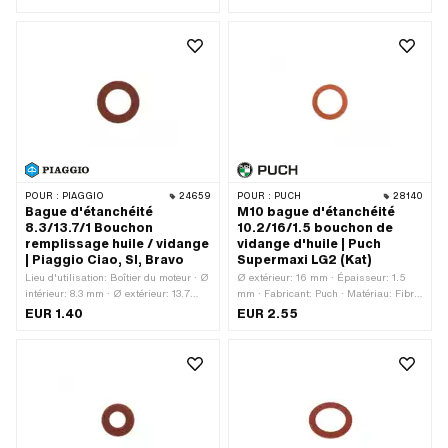
Standard · Puch numéro OEM: 24365
d'utilisation: Pot d'échappement · Ø
intérieur: 32.2 mm
POUR :
PIAGGIO
24659
POUR :
PUCH
28140
Bague d'étanchéité
M10 bague d'étanchéité
8.3/13.7/1 Bouchon
10.2/16/1.5 bouchon de
remplissage huile / vidange
vidange d'huile | Puch
| Piaggio Ciao, SI, Bravo
Supermaxi LG2 (Kat)
Lieu d'utilisation: Boîtier du moteur · Ø
Ø extérieur: 16 mm · Épaisseur: 1.5
intérieur: 8.3 mm · Ø extérieur: 13.7
mm · Fabricant: Puch · Matériau: Fibre
mm · Épaisseur: 1 mm · Fabricant:
· Ø intérieur: 10.2 mm · Puch numéro
EUR 1.40
EUR 2.55
Piaggio · Matériau: Fibre · Piaggio
OEM: 900.3721
numéro OEM: 000397, 485703