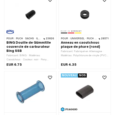
0265 151 000
POUR :
PUCH · SACHS · ILO / JLO
23826
POUR :
UNIVERSEL · PUCH · SACHS
28571
BING Douille de Gümmitlle
Anneau en caoutchouc
couvercle de carburateur
plaque de phare (rond)
Bing SSB
Fabricant: Fabriqué en Allemagne ·
Fabricant: BING · Matériau:
Matériau: Polychlorure de vinyle (PVC-
Caoutchouc · Couleur: noir · Pony
U_hart) · Ø passage de câble: 10 mm ·
numéro OEM: A1930 · Sachs N° OEM:
Ø trou de montage: 13 mm · Ø
EUR 6.75
EUR 4.35
0260 024 001
extérieur: 18 mm · Hauteur: 8 mm ·
Épaisseur du matériau: 3 mm ·
NOUVEAU
NOS
Couleur: noir