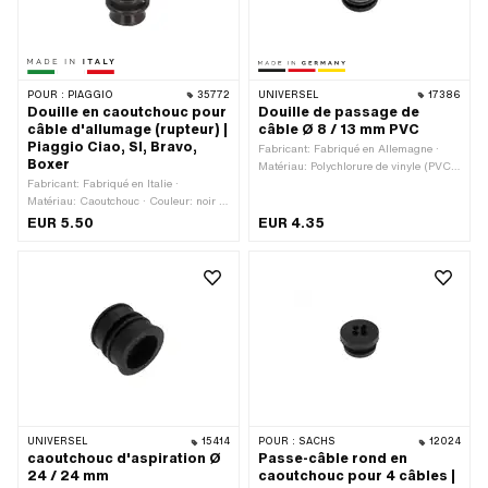
POUR :
PIAGGIO
35772
UNIVERSEL
17386
Douille en caoutchouc pour
Douille de passage de
câble d'allumage (rupteur) |
câble Ø 8 / 13 mm PVC
Piaggio Ciao, SI, Bravo,
Fabricant: Fabriqué en Allemagne ·
Boxer
Matériau: Polychlorure de vinyle (PVC-
Fabricant: Fabriqué en Italie ·
U_hart) · Couleur: noir · Ø extérieur: 18
Matériau: Caoutchouc · Couleur: noir ·
mm · Hauteur: 8 mm · Ø passage de
Ø extérieur: 15.8 mm · Ø intérieur: 6
câble: 10 mm · Ø trou de montage: 13
EUR 5.50
EUR 4.35
mm · Ø intérieur 2: 12.3 mm · Ø
mm · Épaisseur du matériau: 3 mm
passage de câble: 4.5 mm · Ø trou de
montage: 12 mm · Longueur totale: 21.7
mm · Piaggio numéro OEM: 114463 ·
Piaggio numéro OEM: 131105
UNIVERSEL
15414
POUR :
SACHS
12024
caoutchouc d'aspiration Ø
Passe-câble rond en
24 / 24 mm
caoutchouc pour 4 câbles |