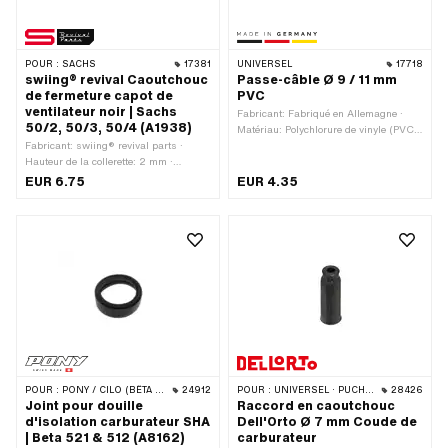
POUR :
SACHS
17381
UNIVERSEL
17718
swiing® revival Caoutchouc
Passe-câble Ø 9 / 11 mm
de fermeture capot de
PVC
ventilateur noir | Sachs
Fabricant: Fabriqué en Allemagne ·
50/2, 50/3, 50/4 (A1938)
Matériau: Polychlorure de vinyle (PVC-
Fabricant: swiing® revival parts ·
U_hart) · Couleur: noir · Ø extérieur: 16
Hauteur de la collerette: 2 mm ·
mm · Hauteur: 6.5 mm · Ø passage de
Matériau: Polychlorure de vinyle (PVC-
câble: 9 mm · Ø trou de montage: 11
EUR 6.75
EUR 4.35
U_hart) · Couleur: noir · Ø intérieur:
mm · Épaisseur du matériau: 1.2 mm
16.95 mm · Ø extérieur: 22.1 mm · Ø
collerette: 20.5 mm · Ø trou de
montage: 17 mm · Épaisseur du
matériau: 7.8 mm · Longueur totale: 7.9
mm · Pony numéro OEM: A1938 ·
Sachs N° OEM: 0260 044 000
POUR :
PONY / CILO (BÊTA 521 & 512)
24912
POUR :
UNIVERSEL · PUCH · SACHS · PONY / CILO (BÊTA 521 & 512) · PIAGGIO · ZÜNDAPP BELMONDO · TOMOS
28426
Joint pour douille
Raccord en caoutchouc
d'isolation carburateur SHA
Dell'Orto Ø 7 mm Coude de
| Beta 521 & 512 (A8162)
carburateur