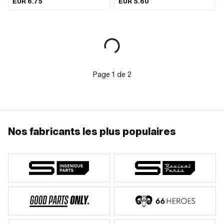
EUR 6.75
EUR 5.60
Couleur: noir · Couleur: rouge ·
mm · Ø intérieur 2: 19 mm · Ø
Couleur: vert · Ø extérieur: 50 mm · Ø
passage de câble: 4 mm · Longueur
intérieur: 38 mm · Longueur totale:
totale: 41.3 mm · Épaisseur du
3500 mm
matériau: 1 mm
Page
1
de
2
Nos fabricants les plus populaires