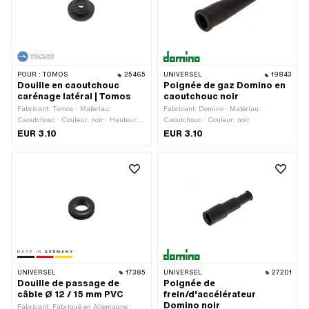
POUR :
TOMOS
25465
UNIVERSEL
19843
Douille en caoutchouc
Poignée de gaz Domino en
carénage latéral | Tomos
caoutchouc noir
Fabricant: Tomos · Matériau:
Fabricant: Domino · Matériau:
Caoutchouc · Couleur: noir · Hauteur:
Caoutchouc · Couleur: noir
7.5 mm · Ø passage de câble: 6 mm ·
EUR 3.10
EUR 3.10
Diamètre de serrage: 10 mm
UNIVERSEL
17385
UNIVERSEL
27201
Douille de passage de
Poignée de
câble Ø 12 / 15 mm PVC
frein/d'accélérateur
Domino noir
Fabricant: Fabriqué en Allemagne ·