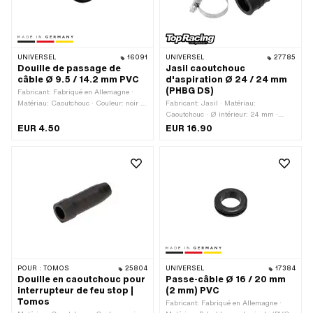
UNIVERSEL
16091
UNIVERSEL
27785
Douille de passage de
Jasil caoutchouc
câble Ø 9.5 / 14.2 mm PVC
d'aspiration Ø 24 / 24 mm
(PHBG DS)
Fabricant: Fabriqué en Allemagne ·
Matériau: Caoutchouc · Couleur: noir ·
Fabricant: Jasil · Matériau:
Ø extérieur: 19 mm · Ø passage de
Caoutchouc · Ø intérieur: 24 mm ·
câble: 9.5 mm · Ø trou de montage:
Couleur: noir · Ø intérieur 2: 24 mm ·
EUR 4.50
EUR 16.90
14.2 mm · Épaisseur du matériau: 1.6
Ø extérieur: 35 mm · Ø passage: 20
mm · Hauteur: 6.4 mm
mm · Ø raccordement 2 extérieur: 34
mm · Longueur totale: 37 mm · Ø
raccordement extérieur: 34 mm
POUR :
TOMOS
25804
UNIVERSEL
17384
Douille en caoutchouc pour
Passe-câble Ø 16 / 20 mm
interrupteur de feu stop |
(2 mm) PVC
Tomos
Fabricant: Fabriqué en Allemagne ·