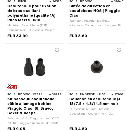
POUR :
PUCH
36520
POUR :
PIAGGIO
39940
Caoutchouc pour fixation
Butée de direction en
de bras oscillant
caoutchouc NOS | Piaggio
polyuréthane (qualité 1A) |
Ciao
Puch Maxi S, X30
Fabricant: Piaggio · Matériau:
Matériau: Polyuréthane (PUR) ·
Néoprène · Couleur: noir · Largeur: 18.5
Couleur: bleu · Ø intérieur: 25 mm · Ø
mm · Hauteur: 9.5 mm · Longueur
extérieur: 31 mm · Ø collerette: 42 mm ·
totale: 25.5 mm · Piaggio numéro
EUR 33.90
EUR 8.60
Longueur totale: 92.3 mm · Largeur: 86
OEM: 135658
mm · Puch numéro OEM:
349.1.21.509.1
POUR :
PIAGGIO · VESPA
38798
POUR :
UNIVERSEL · PIAGGIO
37907
Kit passe-fil caoutchouc
Bouchon en caoutchouc Ø
câble allumage bobine |
18/7.5 x 4.8/14.5 mm noir
Piaggio Ciao, SI, Bravo,
Ø intérieur: 5.3 mm · Matériau:
Boxer & Vespa
Caoutchouc · Couleur: noir · Ø
Fabricant: CIF · Piaggio numéro OEM:
extérieur: 17.6 mm · Ø trou de
73943 · Piaggio numéro OEM: 90611 ·
montage: 7.8 mm · Ø raccordement
Piaggio numéro OEM: 155753
extérieur: 8.7 mm · Diamètre de
EUR 9.05
EUR 4.50