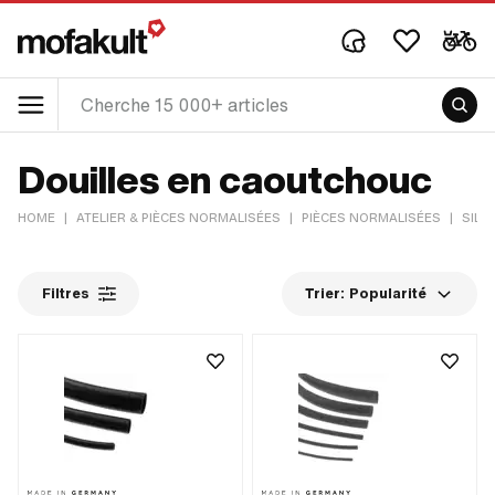
Douilles en caoutchouc
HOME
|
ATELIER & PIÈCES NORMALISÉES
|
PIÈCES NORMALISÉES
|
SILE
Filtres
Trier:
Popularité