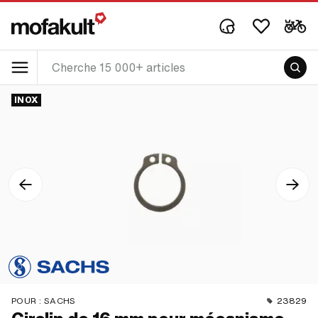
INOX
POUR :
SACHS
23829