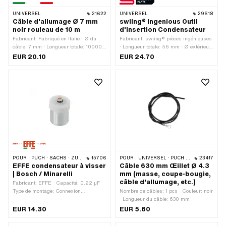
UNIVERSEL
21622
UNIVERSEL
29618
Câble d'allumage Ø 7 mm
swiing® ingenious Outil
noir rouleau de 10 m
d'insertion Condensateur
Fabricant: Fabriqué en Italie · Ø du
Fabricant: swiing® pièces ingénieuses
câble: 7 mm · Longueur totale: 10000
· Longueur totale: 56 mm · Ø extérieur:
mm · Couleur: noir · Sous-catégorie:
21.7 mm · Champ d'application: Outils
EUR 20.10
EUR 24.70
Câble d'allumage · Déparasité: Non
spéciaux · Ø intérieur: 18.3 mm
POUR :
PUCH · SACHS · ZÜNDAPP BELMONDO · TOMOS · DKW · HERCULES · KREIDLER · MALAGUTI · ZÜNDAPP · KTM · BATAVUS · RIXE · ITALJET
15706
POUR :
UNIVERSEL · PUCH · SACHS · PIAGGIO · ZÜNDAPP BELMONDO · SOLEX · KREIDLER
23417
EFFE condensateur à visser
Câble 630 mm Œillet Ø 4.3
| Bosch / Minarelli
mm (masse, coupe-bougie,
câble d'allumage, etc.)
Fabricant: EFFE · Capacité: 0.22 µF ·
Type de montage: Connexion
Nombre de câbles: 1 pcs · Couleur: noir
enfichable serrée · Type de connexion:
· Longueur du câble: 630 mm
Filetage à visser · Hauteur: 25 mm · Ø
EUR 14.30
EUR 5.60
extérieur: 18 mm · Champ
d'application: Original · Champ