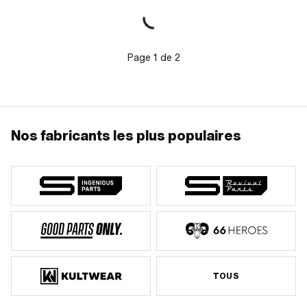
17-00-902 · Puch numéro BOSCH: 1
237 330 821
Page
1
de
2
Nos fabricants les plus populaires
TOUS