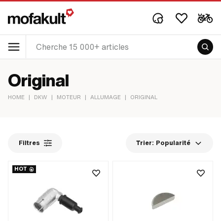
Original
HOME
|
DKW
|
MOTEUR
|
ALLUMAGE
|
ORIGINAL
Filtres
Trier:
Popularité
HOT