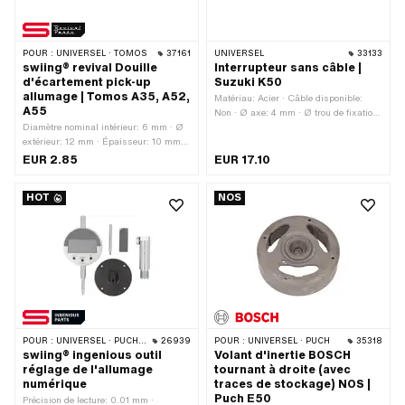
POUR :
UNIVERSEL · TOMOS
37161
UNIVERSEL
33133
swiing® revival Douille
Interrupteur sans câble |
d'écartement pick-up
Suzuki K50
allumage | Tomos A35, A52,
Matériau: Acier · Câble disponible:
A55
Non · Ø axe: 4 mm · Ø trou de fixation:
Diamètre nominal intérieur: 6 mm · Ø
4.5 mm · Nombre de points de fixation:
extérieur: 12 mm · Épaisseur: 10 mm ·
1 pcs · Champ d'application: Standard
Fabricant: swiing® revival parts ·
EUR 2.85
EUR 17.10
Nombre de composants: 1 pcs ·
Matériau: Acier · Surface: galvanisé
HOT
NOS
bleu · Ø intérieur: 6.2 mm · Taille du
filetage: M6 · Diamètre nominal
(filetage): 6 mm · Tomos numéro OEM:
233719
POUR :
UNIVERSEL · PUCH · SACHS · ZÜNDAPP BELMONDO · SOLEX · TOMOS · BYE BIKE
26939
POUR :
UNIVERSEL · PUCH
35318
swiing® ingenious outil
Volant d'inertie BOSCH
réglage de l'allumage
tournant à droite (avec
numérique
traces de stockage) NOS |
Puch E50
Précision de lecture: 0.01 mm ·