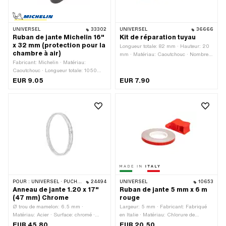
UNIVERSEL
33302
UNIVERSEL
36666
Ruban de jante Michelin 16"
Kit de réparation tuyau
x 32 mm (protection pour la
Longueur totale: 82 mm · Hauteur: 20
chambre à air)
mm · Matériau: Caoutchouc · Nombre
Fabricant: Michelin · Matériau:
de composants: 8 pcs · Largeur: 45
Caoutchouc · Longueur totale: 1050
mm
mm · Couleur: noir · Largeur: 32 mm ·
EUR 9.05
EUR 7.90
Taille des roues: 16 "
POUR :
UNIVERSEL · PUCH · SACHS · ZÜNDAPP BELMONDO
24494
UNIVERSEL
10653
Anneau de jante 1.20 x 17"
Ruban de jante 5 mm x 6 m
(47 mm) Chrome
rouge
Ø trou de mamelon: 6.5 mm ·
Largeur: 5 mm · Fabricant: Fabriqué
Matériau: Acier · Surface: chromé ·
en Italie · Matériau: Chlorure de
Diamètre nominal: 433 mm · Couleur:
polyvinyle (PVC) · Lieu d'utilisation:
EUR 45.80
EUR 20.50