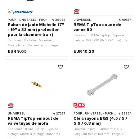
POUR :
UNIVERSEL · PUCH · SACHS · PONY / CILO (BÊTA 521 & 512) · PIAGGIO · ZÜNDAPP BELMONDO · BYE BIKE
28938
UNIVERSEL
15987
Ruban de jante Michelin 17"
REMA TipTop coude de
- 19" x 33 mm (protection
vanne 90
pour la chambre à air)
Fabricant: REMA TipTop · Type de
Fabricant: Michelin · Matériau:
filetage: VG 8x32 (8x0.794 mm) · Type
Caoutchouc · Couleur: noir · Largeur:
de vanne: Schrader A/V (valve de
33 mm · Taille des roues: 17 - 19 "
voiture normale)
EUR 9.05
EUR 10.20
UNIVERSEL
27227
POUR :
UNIVERSEL · PUCH · SACHS · PIAGGIO · ZÜNDAPP BELMONDO · SOLEX · TOMOS · BYE BIKE · ALPA CHOPPER / TURBO · CILO · DKW · FANTIC · GARELLI · HONDA · HERCULES · ILO / JLO · KREIDLER · MALAGUTI · MBK / MOTOBÉCANE · MIELE · --- S'IL VOUS PLAÎT UTILISER --- · MONARK · PEUGEOT · VICTORIA · YAMAHA · ZÜNDAPP · FRANCO MORINI
29254
REMA TipTop embout de
Clé à rayons BGS (4.5 / 5 /
valve tuyau de mofa
5.6 / 6.3 mm)
Fabricant: REMA TipTop · Type de
Hauteur: 7 mm · Fabricant: BGS ·
filetage: M5x0.8 (filetage standard) ·
Longueur totale: 153 mm · Largeur: 27
Type de vanne: B1 coudé à 45 · Type de
mm · Champ d'application: