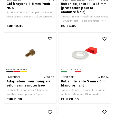
Clé à rayons 4.5 mm Puch
Ruban de jante 14" x 18 mm
NOS
(protection pour la
chambre à air)
Fabricant: Puch · Champ d'application:
Accessoires d'atelier · Clé de serrage:
Largeur: 18 mm · Matériau: Caoutchouc
4.5 mm
· Couleur: noir · Taille des roues: 14 "
EUR 19.40
EUR 3.80
UNIVERSEL
15988
UNIVERSEL
10654
Adaptateur pour pompe à
Ruban de jante 5 mm x 6 m
vélo - vanne motorisée
blanc-brillant
Fabricant: Fabriqué en Allemagne ·
Largeur: 5 mm · Fabricant: Fabriqué
Nombre de composants: 1 pcs ·
en Italie · Matériau: Chlorure de
Matériau: Laiton · Type de vanne: B1
polyvinyle (PVC) · Surface: brillant ·
EUR 3.30
EUR 20.50
coudé à 45 · Type de vanne: B4 coudé
Lieu d'utilisation: Roue · Couleur:
à 90 · Type de vanne: Schrader A/V
blanc · Longueur totale: 6000 mm ·
(valve de voiture normale) · Type de
Composition du verso: Colle ·
vanne: Valve de voiture TR4 · Type de
Transferfolie: Non