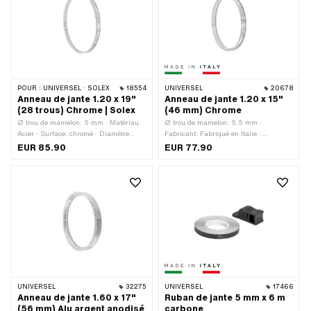
POUR :
UNIVERSEL · SOLEX
18554
UNIVERSEL
20678
Anneau de jante 1.20 x 19"
Anneau de jante 1.20 x 15"
(28 trous) Chrome | Solex
(46 mm) Chrome
Ø trou de mamelon: 5 mm · Matériau:
Ø trou de mamelon: 5.5 mm ·
Acier · Surface: chromé · Diamètre
Fabricant: Fabriqué en Italie ·
nominal: 482 mm · Couleur: Chrome ·
Matériau: Acier · Surface: chromé ·
EUR 85.90
EUR 77.90
Profondeur du fond de jante: 4.3 mm ·
Diamètre nominal: 382 mm · Couleur:
Taille des roues: 19 " · Ouverture de
Chrome · Profondeur du fond de jante:
bouche [pouces]: 1.2 " · Ouverture
8.4 mm · Taille des roues: 15 " ·
[mm]: 30 mm · Largeur totale à
Ouverture de bouche [pouces]: 1.2 " ·
l'extérieur: 36.8 mm · Nombre de trous
Ouverture [mm]: 30.7 mm · Largeur
de rayons: 28 pcs
totale à l'extérieur: 45.9 mm · Nombre
de trous de rayons: 36 pcs
UNIVERSEL
32275
UNIVERSEL
17466
Anneau de jante 1.60 x 17"
Ruban de jante 5 mm x 6 m
(56 mm) Alu argent anodisé
carbone