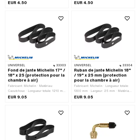
blanc · Largeur: 22 mm · Taille des
mm · Couleur: noir · Largeur: 22 mm ·
EUR 4.50
EUR 4.50
roues: 1 - 21 "
Taille des roues: 18 - 19 "
UNIVERSEL
33303
UNIVERSEL
33304
Fond de jante Michelin 17" /
Ruban de jante Michelin 18"
18" x 25 (protection pour la
/ 19" x 25 mm (protection
chambre à air)
pour la chambre à air)
Fabricant: Michelin · Matériau:
Fabricant: Michelin · Longueur totale:
Caoutchouc · Longueur totale: 1210 mm
1300 mm · Largeur: 25 mm · Matériau:
· Couleur: noir · Largeur: 25 mm ·
Caoutchouc · Couleur: noir · Taille des
EUR 9.05
EUR 9.05
Taille des roues: 17 - 18 "
roues: 18 - 19 "