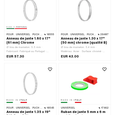
POUR :
UNIVERSEL · PUCH · SACHS · ZÜNDAPP BELMONDO
18555
POUR :
UNIVERSEL · PUCH · SACHS · ZÜNDAPP BELMONDO
29487
Anneau de jante 1.60 x 17"
Anneau de jante 1.30 x 17"
(61 mm) Chrome
(50 mm) chrome (qualité B)
Ø trou de mamelon: 5.5 mm ·
Ø trou de mamelon: 5.4 mm ·
Fabricant: Fabriqué au Portugal ·
Matériau: Acier · Surface: chromé ·
Matériau: Acier · Surface: chromé ·
Couleur: Chrome · Taille des roues: 17
EUR 57.30
EUR 43.00
Diamètre nominal: 433 mm · Couleur:
" · Ouverture de bouche [pouces]: 1.4 "
Chrome · Profondeur du fond de jante:
· Largeur totale à l'extérieur: 50 mm
9 mm · Taille des roues: 17 " ·
Ouverture de bouche [pouces]: 1.6 " ·
Ouverture [mm]: 42 mm · Largeur
totale à l'extérieur: 61 mm · Nombre de
trous de rayons: 36 pcs
POUR :
UNIVERSEL · PUCH · SACHS
18545
UNIVERSEL
17462
Anneau de jante 1.35 x 19"
Ruban de jante 5 mm x 6 m