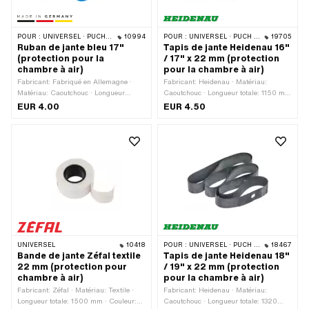
POUR :
UNIVERSEL · PUCH · SACHS · PONY / CILO (BÊTA 521 & 512) · PIAGGIO · ZÜNDAPP BELMONDO · TOMOS
10994
POUR :
UNIVERSEL · PUCH · SACHS · PONY / CILO (BÊTA 521 & 512) · PIAGGIO · ZÜNDAPP BELMONDO · TOMOS · BYE BIKE · ALPA CHOPPER / TURBO · CILO
19705
Ruban de jante bleu 17"
Tapis de jante Heidenau 16"
(protection pour la
/ 17" x 22 mm (protection
chambre à air)
pour la chambre à air)
Fabricant: Fabriqué en Allemagne ·
Fabricant: Heidenau · Matériau:
Matériau: Caoutchouc · Longueur
Caoutchouc · Longueur totale: 1150 mm
totale: 1280 mm · Couleur: bleu ·
· Couleur: noir · Largeur: 22 mm ·
EUR 4.00
EUR 4.50
Largeur: 23 mm · Taille des roues: 17 "
Taille des roues: 16 - 17 "
UNIVERSEL
10418
POUR :
UNIVERSEL · PUCH · SACHS
18467
Bande de jante Zéfal textile
Tapis de jante Heidenau 18"
22 mm (protection pour
/ 19" x 22 mm (protection
chambre à air)
pour la chambre à air)
Fabricant: Zéfal · Matériau: Textile ·
Fabricant: Heidenau · Matériau:
Longueur totale: 1500 mm · Couleur:
Caoutchouc · Longueur totale: 1320