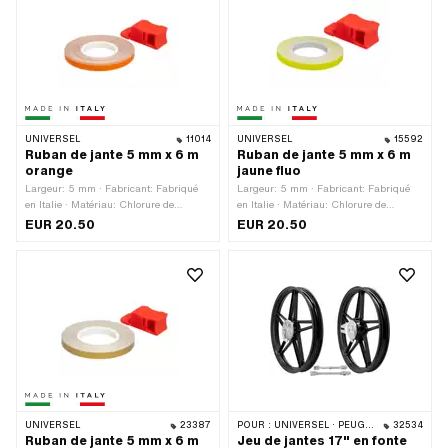
vanne: Valve de voiture TR6 · Type de
vanne: Vanne automatique TR87
(coudée à 90°) · Champ d'application:
Accessoires d'atelier
UNIVERSEL
11014
UNIVERSEL
15592
Ruban de jante 5 mm x 6 m
Ruban de jante 5 mm x 6 m
orange
jaune fluo
Largeur: 5 mm · Fabricant: Fabriqué
Largeur: 5 mm · Fabricant: Fabriqué
en Italie · Matériau: Chlorure de
en Italie · Matériau: Chlorure de
polyvinyle (PVC) · Lieu d'utilisation:
polyvinyle (PVC) · Lieu d'utilisation:
EUR 20.50
EUR 20.50
Roue · Couleur: orange · Longueur
Roue · Couleur: jaune fluo · Longueur
totale: 6000 mm · Composition du
totale: 6000 mm · Composition du
verso: Colle · Transferfolie: Non
verso: Colle · Transferfolie: Non
UNIVERSEL
23387
POUR :
UNIVERSEL · PEUGEOT
32534
Ruban de jante 5 mm x 6 m
Jeu de jantes 17" en fonte