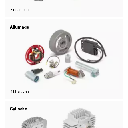
819
articles
Allumage
412
articles
Cylindre