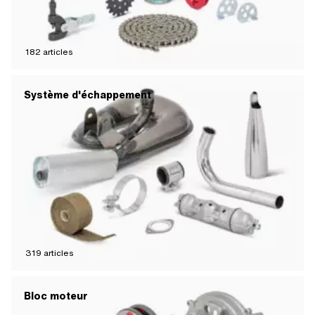
182
articles
Système d'échappement
319
articles
Bloc moteur