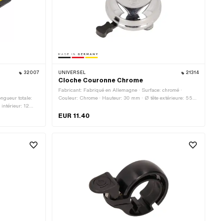
32007
UNIVERSEL
21314
r
Cloche Couronne Chrome
e
Fabricant: Fabriqué en Allemagne · Surface: chromé ·
ngueur totale:
Couleur: Chrome · Hauteur: 30 mm · Ø tête extérieure: 55
intérieur: 12
mm
EUR 11.40