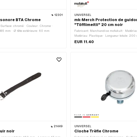
12301
UNIVERSEL
r sonore BTA Chrome
mk-Merch Protection de guido
"Töfflimeitli" 20 cm noir
 Surface: chromé · Couleur: Chrome ·
 185 mm · Ø tête extérieure: 60 mm
Fabricant: Marchandise mofakult · Matéria
Matériau: Plastique · Longueur totale: 200
blanc · Couleur: noir-mat · Couleur: rouge · 
EUR 11.40
mm · Ø extérieur: 40 mm
21449
UNIVERSEL
uir noir
Cloche Trèfle Chrome