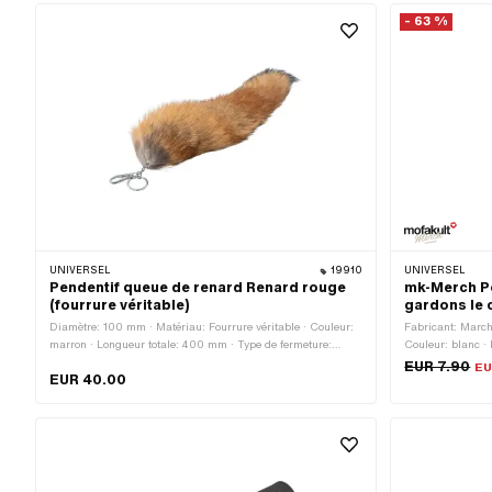
- 63 %
UNIVERSEL
19910
UNIVERSEL
Pendentif queue de renard Renard rouge
mk-Merch Po
(fourrure véritable)
gardons le 
Diamètre: 100 mm · Matériau: Fourrure véritable · Couleur:
Fabricant: March
marron · Longueur totale: 400 mm · Type de fermeture:
Couleur: blanc ·
Mousquetons
Type de fermeture
EUR 7.90
EU
EUR 40.00