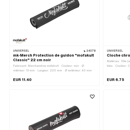
UNIVERSEL
24078
UNIVERSEL
mk-Merch Protection de guidon "mofakult
Cloche chr
Classic" 22 cm noir
Matériau: Tôle (a
Fabricant: Marchandise mofakult · Couleur: noir · Ø
bleu · Couleur: 
intérieur: 13 mm · Largeur: 220 mm · Ø extérieur: 40 mm
58 mm · Diamètre
22 mm · Hauteur:
EUR 11.40
EUR 6.75