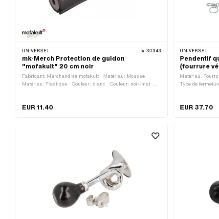
UNIVERSEL
30343
UNIVERSEL
mk-Merch Protection de guidon
Pendentif q
"mofakult" 20 cm noir
(fourrure vé
Fabricant: Marchandise mofakult · Matériau: Mousse ·
Matériau: Fourru
Matériau: Plastique · Couleur: blanc · Couleur: noir-mat ·
Type de fermetu
Couleur: rouge · Longueur totale: 200 mm · Ø extérieur: 40
mm · Ø intérieur: 13 mm
EUR 11.40
EUR 37.70