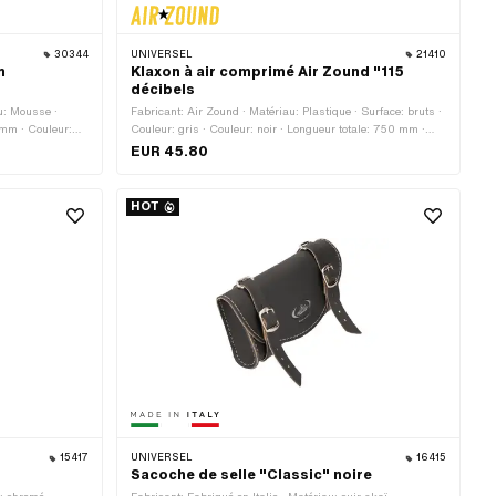
30344
UNIVERSEL
21410
n
Klaxon à air comprimé Air Zound "115
décibels
u: Mousse ·
Fabricant: Air Zound · Matériau: Plastique · Surface: bruts ·
 mm · Couleur:
Couleur: gris · Couleur: noir · Longueur totale: 750 mm ·
Ø intérieur: 13
Diamètre de serrage: 24 mm · Diamètre de serrage: 30 mm
EUR 45.80
· Hauteur: 240 mm
HOT
15417
UNIVERSEL
16415
Sacoche de selle "Classic" noire