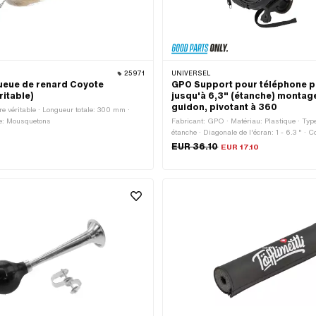
25971
UNIVERSEL
ueue de renard Coyote
GPO Support pour téléphone p
ritable)
jusqu'à 6,3" (étanche) montag
guidon, pivotant à 360
re véritable · Longueur totale: 300 mm ·
re: Mousquetons
Fabricant: GPO · Matériau: Plastique · Type
étanche · Diagonale de l'écran: 1 - 6.3 " · Co
Longueur totale: 180 mm · Largeur: 105 mm
EUR 36.10
EUR 17.10
guidon: 27 mm · Hauteur: 30 mm · Ø du gu