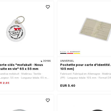
30196
UNIVERSEL
rte-clés "mofakult - Nous
Pochette pour carte d'identité 
culte en vie" 65 x 55 mm
105 mm)
andise mofakult · Matériau: Textile ·
Fabricant: Fabriqué en Allemagne · Matéria
 Largeur: 55 mm · Longueur totale: 65 mm ·
(PP) · Longueur totale: 105 mm · Format DI
: Porte-clés
transparent · Largeur: 148 mm
R 2.85
EUR 5.40