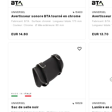
UNIVERSEL
15403
UNIVERSEL
Avertisseur sonore BTA tourné en chrome
Avertisseu
Fabricant: BTA · Surface: chromé · Longueur totale: 175 mm
Fabricant: BTA ·
· Couleur: Chrome · Ø tête extérieure: 80 mm
Longueur totale:
EUR 14.80
EUR 13.70
UNIVERSEL
19529
UNIVERSEL
Sac de selle noir
Lanière en c