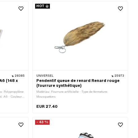
HOT
28385
UNIVERSEL
25973
A6 (148 x
Pendentif queue de renard Renard rouge
(fourrure synthétique)
u: Polypropylène
Matériau: Fourrure artificielle · Type de fermeture:
N: A6 · Couleur:
Mousquetons
EUR 27.40
- 43 %