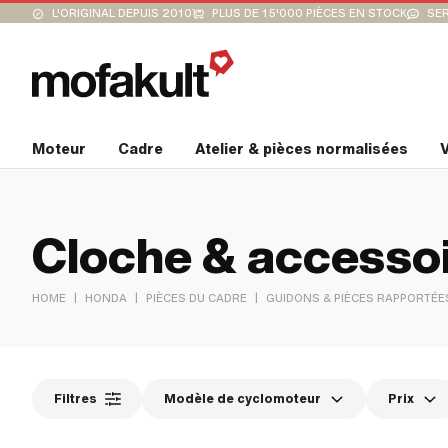
L'ORIGINAL DEPUIS 2010
PLUS DE 15'000 PIÈCES EN STOCK
SER
Moteur
Cadre
Atelier & pièces normalisées
V
Cloche & accesso
|
|
|
HOME
HONDA
PIÈCES DU CADRE
GUIDONS & PIÈCES RAPPORTÉE
Filtres
Modèle de cyclomoteur
Prix