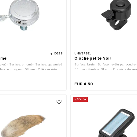
10228
UNIVERSEL
ome
Cloche petite Noir
cier) · Surface: chromé · Surface: galvanisé
Surface: bruts · Surface: revêtu par poudre 
Chrome · Largeur: 58 mm · Ø tête extérieure:
55 mm · Hauteur: 31 mm · Diamètre de ser
 de serrage: 18 mm · Diamètre de serrage:
Diamètre de serrage: 22 mm · Ø tête extér
 28 mm · Taille du filetage: M5
Couleur: noir
EUR 4.50
- 52 %