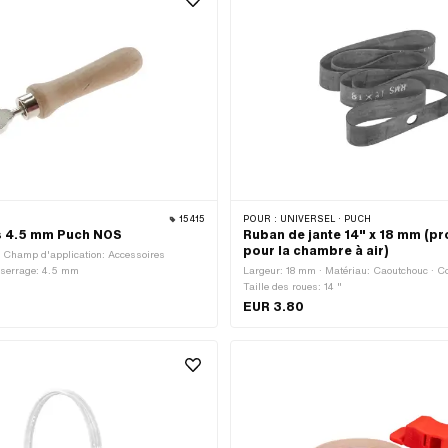
15415
POUR :
UNIVERSEL · PUCH
s 4.5 mm Puch NOS
Ruban de jante 14" x 18 mm (pr
pour la chambre à air)
· Champ d'application: Accessoires
e serrage: 4.5 mm
Largeur: 18 mm · Matériau: Caoutchouc · Cou
Taille des roues: 14 "
EUR 3.80