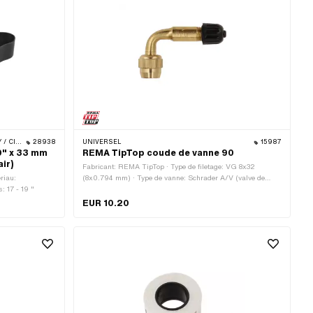
O · BYE BIKE
28938
UNIVERSEL
15987
19" x 33 mm
REMA TipTop coude de vanne 90
air)
Fabricant: REMA TipTop · Type de filetage: VG 8x32
riau:
(8x0.794 mm) · Type de vanne: Schrader A/V (valve de
: 17 - 19 "
voiture normale)
EUR 10.20