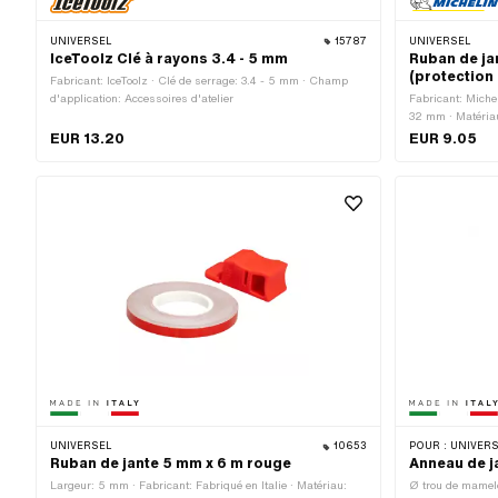
UNIVERSEL
15787
UNIVERSEL
IceToolz Clé à rayons 3.4 - 5 mm
Ruban de ja
(protection 
Fabricant: IceToolz · Clé de serrage: 3.4 - 5 mm · Champ
d'application: Accessoires d'atelier
Fabricant: Miche
32 mm · Matériau
roues: 16 "
EUR 13.20
EUR 9.05
UNIVERSEL
10653
POUR :
UNIVERSEL 
Ruban de jante 5 mm x 6 m rouge
Anneau de j
Largeur: 5 mm · Fabricant: Fabriqué en Italie · Matériau:
Ø trou de mamelo