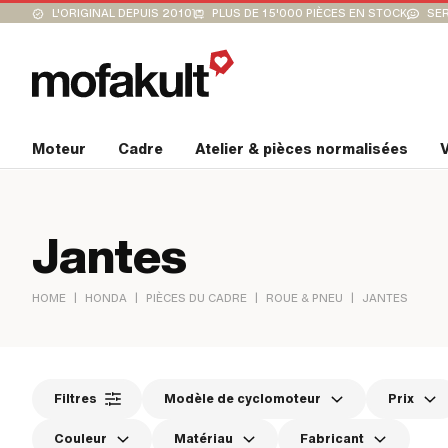
L'ORIGINAL DEPUIS 2010
PLUS DE 15'000 PIÈCES EN STOCK
SER
Moteur
Cadre
Atelier & pièces normalisées
V
Jantes
|
|
|
|
HOME
HONDA
PIÈCES DU CADRE
ROUE & PNEU
JANTES
Filtres
Modèle de cyclomoteur
Prix
Couleur
Matériau
Fabricant