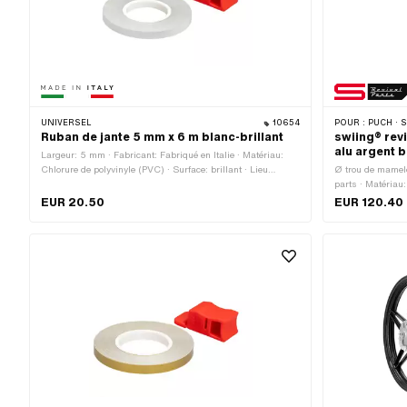
UNIVERSEL
10654
POUR :
PUCH · SACH
Ruban de jante 5 mm x 6 m blanc-brillant
swiing® revi
alu argent b
Largeur: 5 mm · Fabricant: Fabriqué en Italie · Matériau:
Chlorure de polyvinyle (PVC) · Surface: brillant · Lieu
Ø trou de mamelo
d'utilisation: Roue · Couleur: blanc · Longueur totale: 6000
parts · Matériau
mm · Composition du verso: Colle · Transferfolie: Non
argent · Taille d
EUR 20.50
EUR 120.40
[pouces]: 1.2 " ·
de trous de rayo