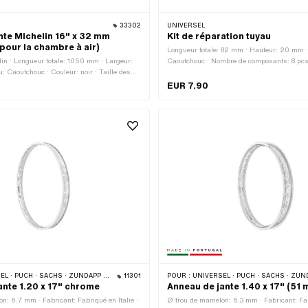
33302
UNIVERSEL
nte Michelin 16" x 32 mm
Kit de réparation tuyau
pour la chambre à air)
Longueur totale: 82 mm · Hauteur: 20 mm ·
lin · Longueur totale: 1050 mm · Largeur:
Caoutchouc · Nombre de composants: 8 pcs
: Caoutchouc · Couleur: noir · Taille des
mm
EUR 7.90
· PUCH · SACHS · ZÜNDAPP BELMONDO
11301
POUR :
UNIVERSEL · PUCH · SACHS · ZÜNDAPP BE
ante 1.20 x 17" chrome
Anneau de jante 1.40 x 17" (5
n: 6.7 mm · Fabricant: Fabriqué en Italie ·
Ø trou de mamelon: 6.3 mm · Fabricant: Fa