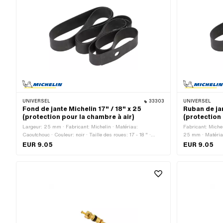
UNIVERSEL
33303
UNIVERSEL
Fond de jante Michelin 17" / 18" x 25
Ruban de ja
(protection pour la chambre à air)
(protection 
Largeur: 25 mm · Fabricant: Michelin · Matériau:
Fabricant: Miche
Caoutchouc · Couleur: noir · Taille des roues: 17 - 18 " ·
25 mm · Matériau
Longueur totale: 1210 mm
roues: 18 - 19 "
EUR 9.05
EUR 9.05