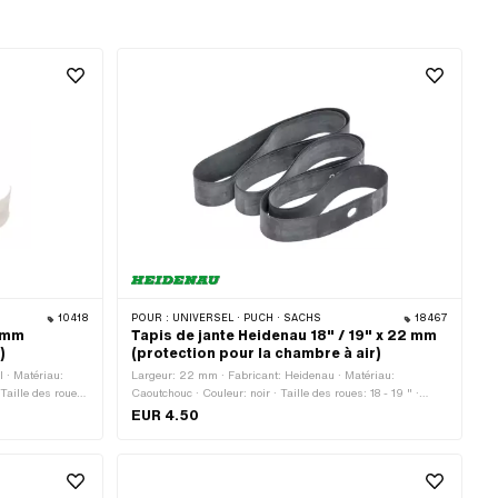
10418
POUR :
UNIVERSEL · PUCH · SACHS
18467
2 mm
Tapis de jante Heidenau 18" / 19" x 22 mm
)
(protection pour la chambre à air)
l · Matériau:
Largeur: 22 mm · Fabricant: Heidenau · Matériau:
Taille des roues:
Caoutchouc · Couleur: noir · Taille des roues: 18 - 19 " ·
Longueur totale: 1320 mm
EUR 4.50