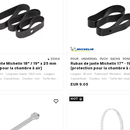
33304
POUR :
UNIVERSEL · PUCH · SACHS · PONY / CILO (BÊTA 521 & 512) · PIAGGIO · ZÜNDAPP BELMOND
nte Michelin 18" / 19" x 25 mm
Ruban de jante Michelin 17" - 
pour la chambre à air)
(protection pour la chambre à 
lin · Longueur totale: 1300 mm · Largeur:
Largeur: 33 mm · Fabricant: Michelin · Maté
: Caoutchouc · Couleur: noir · Taille des
Caoutchouc · Couleur: noir · Taille des roues
EUR 9.05
HOT