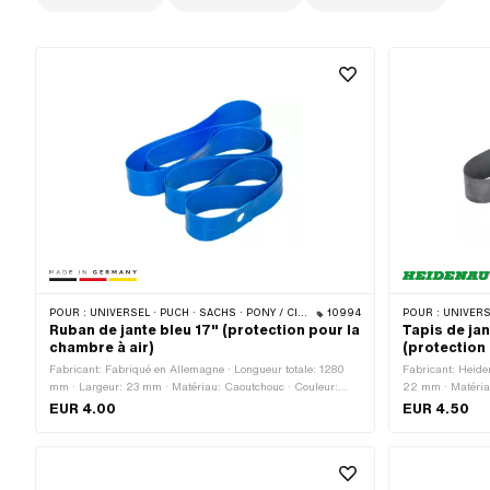
POUR :
UNIVERSEL · PUCH · SACHS · PONY / CILO (BÊTA 521 & 512) · PIAGGIO · ZÜNDAPP BELMONDO · TOMOS
10994
POUR :
UNIVERSEL · PUCH · SACHS · PONY
Ruban de jante bleu 17" (protection pour la
Tapis de ja
chambre à air)
(protection 
Fabricant: Fabriqué en Allemagne · Longueur totale: 1280
Fabricant: Heide
mm · Largeur: 23 mm · Matériau: Caoutchouc · Couleur:
22 mm · Matériau
bleu · Taille des roues: 17 "
roues: 16 - 17 "
EUR 4.00
EUR 4.50