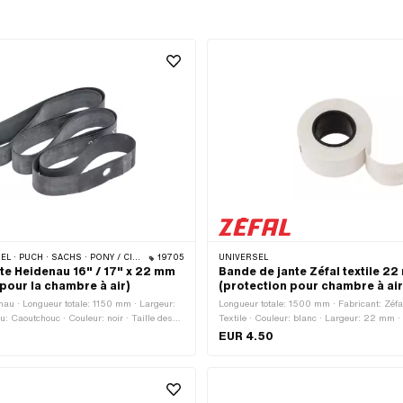
 / CILO (BÊTA 521 & 512) · PIAGGIO · ZÜNDAPP BELMONDO · TOMOS · BYE BIKE · ALPA CHOPPER / TURBO · CILO
19705
UNIVERSEL
nte Heidenau 16" / 17" x 22 mm
Bande de jante Zéfal textile 2
pour la chambre à air)
(protection pour chambre à air
nau · Longueur totale: 1150 mm · Largeur:
Longueur totale: 1500 mm · Fabricant: Zéfa
: Caoutchouc · Couleur: noir · Taille des
Textile · Couleur: blanc · Largeur: 22 mm · 
1 - 21 "
EUR 4.50