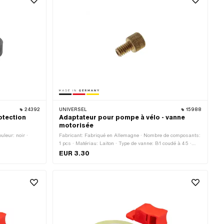
24392
UNIVERSEL
15988
otection
Adaptateur pour pompe à vélo - vanne
motorisée
leur: noir ·
Fabricant: Fabriqué en Allemagne · Nombre de composants:
1 pcs · Matériau: Laiton · Type de vanne: B1 coudé à 45 ·
Type de vanne: B4 coudé à 90 · Type de vanne: Schrader
EUR 3.30
A/V (valve de voiture normale) · Type de vanne: Valve de
voiture TR4 · Type de vanne: Valve de voiture TR6 · Type de
vanne: Vanne automatique TR87 (coudée à 90°) · Champ
d'application: Accessoires d'atelier