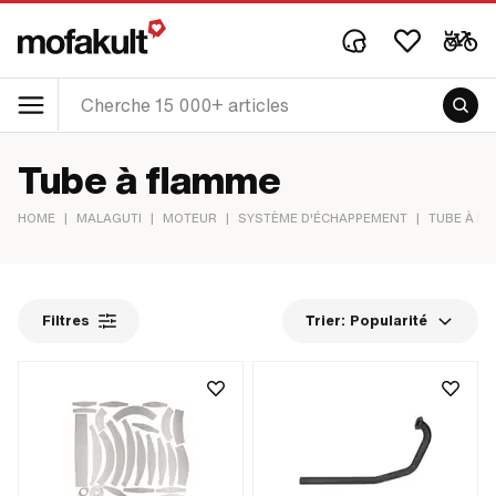
Tube à flamme
HOME
|
MALAGUTI
|
MOTEUR
|
SYSTÈME D'ÉCHAPPEMENT
|
TUBE À F
Filtres
Trier:
Popularité