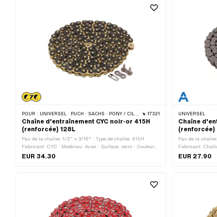
POUR :
UNIVERSEL · PUCH · SACHS · PONY / CILO (BÊTA 521 & 512) · ZÜNDAPP BELMONDO · TOMOS · BYE BIKE
17321
UNIVERSEL
Chaîne d'entraînement CYC noir-or 415H
Chaîne d'en
(renforcée) 128L
(renforcée)
Pas de la chaîne: 1/2" x 3/16" · Type de chaîne: 415H ·
Pas de la chaîne
Fabricant: CYC · Matériau: Acier · Surface: verni · Couleur:
Fabricant: Chaîne
noir · Couleur: or · Nombre de maillons: 128 pcs ·
Nombre de maillo
EUR 34.30
EUR 27.90
Circonférence de roulement: 1626 mm · Type de cadenas à
1829 mm · Type d
chaîne: Fermeture à ressort