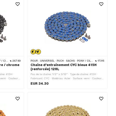
 · BYE BIKE
26749
POUR :
UNIVERSEL · PUCH · SACHS · PONY / CILO (BÊTA 521 & 512) · ZÜNDAPP BELMONDO · TOMOS · BYE BIKE
17315
re / chrome
Chaîne d'entraînement CYC bleue 415H
(renforcée) 128L
aîne: 415H ·
Pas de la chaîne: 1/2" x 3/16" · Type de chaîne: 415H ·
verni · Couleur:
Fabricant: CYC · Matériau: Acier · Surface: verni · Couleur:
s: 128 pcs ·
bleu · Nombre de maillons: 128 pcs · Circonférence de
EUR 34.30
pe de cadenas à
roulement: 1626 mm · Type de cadenas à chaîne: Fermeture
1 mm · Ø de la
à ressort