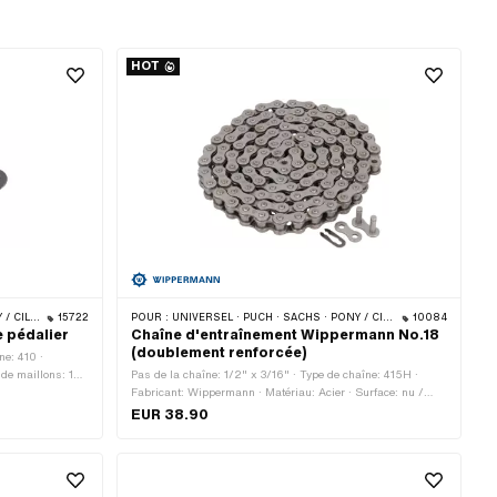
HOT
ER / TURBO · CILO
15722
POUR :
UNIVERSEL · PUCH · SACHS · PONY / CILO (BÊTA 521 & 512) · ZÜNDAPP BELMONDO · TOMOS · BYE BIKE · CILO
10084
e pédalier
Chaîne d'entraînement Wippermann No.18
(doublement renforcée)
ne: 410 ·
de maillons: 1
Pas de la chaîne: 1/2" x 3/16" · Type de chaîne: 415H ·
 ressort ·
Fabricant: Wippermann · Matériau: Acier · Surface: nu /
huilé · Nombre de maillons: 114 pcs · Circonférence de
EUR 38.90
roulement: 1448 mm · Type de cadenas à chaîne: Fermeture
à ressort · Couleur: gris · Ø du trou: 4.2 mm · Ø de la tige:
4.15 mm