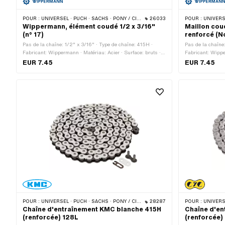
POUR :
UNIVERSEL · PUCH · SACHS · PONY / CILO (BÊTA 521 & 512) · ZÜNDAPP BELMONDO · TOMOS · BYE BIKE
26033
POUR :
UNIVERSEL · PUCH · SA
Wippermann, élément coudé 1/2 x 3/16"
Maillon cou
(n° 17)
renforcé (N
Pas de la chaîne: 1/2" x 3/16" · Type de chaîne: 415H ·
Pas de la chaîne
Fabricant: Wippermann · Matériau: Acier · Surface: bruts ·
Fabricant: Wippe
Nombre de maillons: 1 pcs · Type de cadenas à chaîne:
Nombre de maillo
EUR 7.45
EUR 7.45
Membre coudé · Ø du trou: 4.15 mm · Ø de la tige: 4 mm
Membre coudé · Ø
POUR :
UNIVERSEL · PUCH · SACHS · PONY / CILO (BÊTA 521 & 512) · ZÜNDAPP BELMONDO · TOMOS · BYE BIKE
28287
POUR :
UNIVERSEL · PUCH · SA
Chaîne d'entraînement KMC blanche 415H
Chaîne d'en
(renforcée) 128L
(renforcée