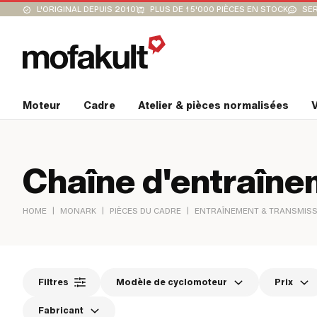
L'ORIGINAL DEPUIS 2010
PLUS DE 15'000 PIÈCES EN STOCK
SER
Moteur
Cadre
Atelier & pièces normalisées
V
Chaîne d'entraîn
|
|
|
HOME
MONARK
PIÈCES DU CADRE
ENTRAÎNEMENT & TRANSMIS
Filtres
Modèle de cyclomoteur
Prix
Fabricant