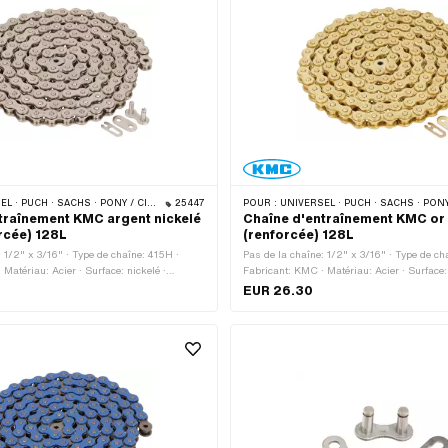
CHS · PONY / CILO (BÊTA 521 & 512) · ZÜNDAPP BELMONDO · TOMOS · BYE BIKE
25447
POUR :
UNIVERSEL · PUCH · SACHS · PONY / CILO (BÊTA 521 & 512) · ZÜNDAPP BELMONDO · TOMOS
traînement KMC argent nickelé
Chaîne d'entraînement KMC or
rcée) 128L
(renforcée) 128L
: 1/2" x 3/16" · Type de chaîne: 415H ·
Pas de la chaîne: 1/2" x 3/16" · Type de ch
Matériau: Acier · Surface: nickelé ·
Fabricant: KMC · Matériau: Acier · Surface
ns: 128 pcs · Circonférence de roulement:
de maillons: 128 pcs · Circonférence de ro
EUR 26.30
e cadenas à chaîne: Fermeture à ressort ·
mm · Type de cadenas à chaîne: Fermeture à
· Ø du trou: 4.02 mm · Ø de la tige: 3.9 mm
Couleur: or · Ø du trou: 4.05 mm · Ø de la