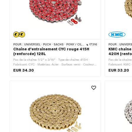
POUR :
UNIVERSEL · PUCH · SACHS · PONY / CILO (BÊTA 521 & 512) · ZÜNDAPP BELMONDO · TOMOS · BYE BIKE
17316
POUR :
UNIVERSE
Chaîne d'entraînement CYC rouge 415H
KMC chaîne 
(renforcée) 128L
420H (renfo
Pas de la chaîne: 1/2" x 3/16" · Type de chaîne: 415H ·
Pas de la chaîne
Fabricant: CYC · Matériau: Acier · Surface: verni · Couleur:
Fabricant: KMC · 
rouge · Nombre de maillons: 128 pcs · Circonférence de
or · Nombre de m
EUR 34.30
EUR 33.20
roulement: 1626 mm · Type de cadenas à chaîne: Fermeture
roulement: 1829
à ressort
à ressort