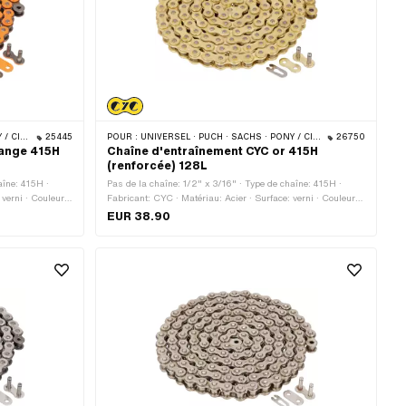
 · BYE BIKE
25445
POUR :
UNIVERSEL · PUCH · SACHS · PONY / CILO (BÊTA 521 & 512) · ZÜNDAPP BELMONDO · TOMOS · BYE BIKE
26750
range 415H
Chaîne d'entraînement CYC or 415H
(renforcée) 128L
aîne: 415H ·
Pas de la chaîne: 1/2" x 3/16" · Type de chaîne: 415H ·
verni · Couleur:
Fabricant: CYC · Matériau: Acier · Surface: verni · Couleur:
conférence de
or · Nombre de maillons: 128 pcs · Circonférence de
EUR 38.90
haîne: Fermeture
roulement: 1626 mm · Type de cadenas à chaîne: Fermeture
à ressort