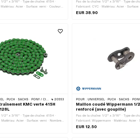
: 1/2" x 3/16" · Type de chaîne: 415H ·
Pas de la chaîne: 1/2" x 3/16" · Type de ch
Matériau: Acier · Surface: verni · Couleur:
Fabricant: CYC · Matériau: Acier · Surface: 
de maillons: 128 pcs · Circonférence de
noir · Nombre de maillons: 128 pcs · Circon
EUR 38.90
 mm · Type de cadenas à chaîne: Fermeture
roulement: 1626 mm · Type de cadenas à c
à ressort
CHS · PONY / CILO (BÊTA 521 & 512) · ZÜNDAPP BELMONDO · TOMOS · BYE BIKE
20553
POUR :
UNIVERSEL · PUCH · SACHS · PONY / CILO (BÊTA 521 & 512) · ZÜNDAPP BELMONDO · TOMOS
traînement KMC verte 415H
Maillon coudé Wippermann 1/2
 128L
renforcé (avec goupille)
: 1/2" x 3/16" · Type de chaîne: 415H ·
Pas de la chaîne: 1/2" x 3/16" · Type de ch
 Matériau: Acier · Surface: verni · Nombre
Fabricant: Wippermann · Matériau: Acier · S
 pcs · Circonférence de roulement: 1626
Nombre de maillons: 1 pcs · Type de caden
EUR 12.50
enas à chaîne: Fermeture à ressort ·
Membre coudé · Ø du trou: 4.25 mm · Ø de 