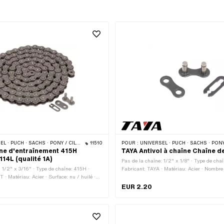
CHS · PONY / CILO (BÊTA 521 & 512) · ZÜNDAPP BELMONDO · TOMOS · BYE BIKE
11510
POUR :
UNIVERSEL · PUCH · SACHS · PONY / CILO (BÊTA 521 & 512) · PIAGGIO · ZÜNDAPP BELMONDO · SOLEX · ALPA CHOPP
ne d'entraînement 415H
TAYA Antivol à chaîne Chaîne d
114L (qualité 1A)
Pas de la chaîne: 1/2" x 1/8" · Type de chaî
: 1/2" x 3/16" · Type de chaîne: 415H ·
Fabricant: TAYA · Matériau: Acier · Nombre 
· Matériau: Acier · Surface: nu / huilé ·
pcs · Type de cadenas à chaîne: Fermeture à
ns: 114 pcs · Circonférence de roulement:
Couleur: noir
EUR 2.20
e cadenas à chaîne: Fermeture à ressort ·
Ø du trou: 4.05 mm · Ø de la tige: 4 mm