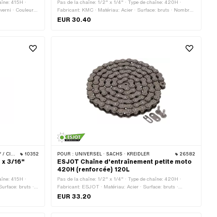
aîne: 415H ·
Pas de la chaîne: 1/2" x 1/4" · Type de chaîne: 420H ·
verni · Couleur:
Fabricant: KMC · Matériau: Acier · Surface: bruts · Nombre
férence de
de maillons: 144 pcs · Circonférence de roulement: 1829 mm
EUR 30.40
haîne: Fermeture
· Type de cadenas à chaîne: Fermeture à ressort
 · BYE BIKE
10352
POUR :
UNIVERSEL · SACHS · KREIDLER
26582
 x 3/16"
ESJOT Chaîne d'entraînement petite moto
420H (renforcée) 120L
aîne: 415H ·
Pas de la chaîne: 1/2" x 1/4" · Type de chaîne: 420H ·
urface: bruts ·
Fabricant: ESJOT · Matériau: Acier · Surface: bruts ·
as à chaîne:
Nombre de maillons: 120 pcs · Circonférence de roulement:
EUR 33.20
la tige: 4.17 mm
1524 mm · Type de cadenas à chaîne: Fermeture à ressort