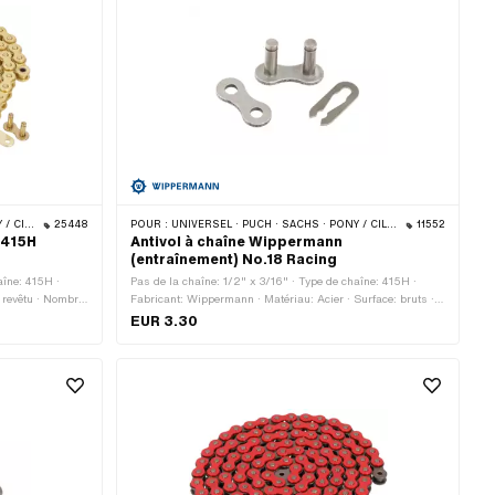
 · BYE BIKE
25448
POUR :
UNIVERSEL · PUCH · SACHS · PONY / CILO (BÊTA 521 & 512) · ZÜNDAPP BELMONDO · TOMOS · BYE BIKE
11552
 415H
Antivol à chaîne Wippermann
(entraînement) No.18 Racing
aîne: 415H ·
Pas de la chaîne: 1/2" x 3/16" · Type de chaîne: 415H ·
: revêtu · Nombre
Fabricant: Wippermann · Matériau: Acier · Surface: bruts ·
ulement: 1626
Type de cadenas à chaîne: Fermeture à ressort · Couleur:
EUR 3.30
 ressort ·
graphite · Ø de la tige: 4.15 mm
 tige: 3.95 mm