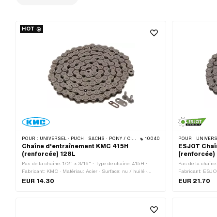
HOT
POUR :
UNIVERSEL · PUCH · SACHS · PONY / CILO (BÊTA 521 & 512) · ZÜNDAPP BELMONDO · TOMOS · BYE BIKE · ALPA CHOPPER / TURBO · CILO
10040
POUR :
UNIVERSEL · PUCH · SA
Chaîne d'entraînement KMC 415H
ESJOT Chaî
(renforcée) 128L
(renforcée) 
Pas de la chaîne: 1/2" x 3/16" · Type de chaîne: 415H ·
Pas de la chaîne
Fabricant: KMC · Matériau: Acier · Surface: nu / huilé ·
Fabricant: ESJOT 
Nombre de maillons: 128 pcs · Circonférence de roulement:
Nombre de maillo
EUR 14.30
EUR 21.70
1626 mm · Type de cadenas à chaîne: Fermeture à ressort ·
1448 mm · Type d
Couleur: gris · Ø du trou: 4 mm · Ø de la tige: 3.94 mm
Couleur: gris · 