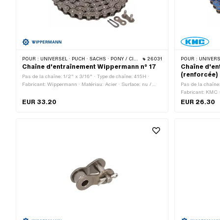
POUR :
UNIVERSEL · PUCH · SACHS · PONY / CILO (BÊTA 521 & 512) · ZÜNDAPP BELMONDO · TOMOS · BYE BIKE · CILO · HERCULES
26031
POUR :
UNIVERSEL · PUCH · SA
Chaîne d'entraînement Wippermann n° 17
Chaîne d'en
(renforcée)
Pas de la chaîne: 1/2" x 3/16" · Type de chaîne: 415H ·
Fabricant: Wippermann · Matériau: Acier · Surface: nu /
Pas de la chaîne
huilé · Nombre de maillons: 114 pcs · Circonférence de
Fabricant: KMC · 
roulement: 1448 mm · Type de cadenas à chaîne: Fermeture
bleu · Nombre de
EUR 33.20
EUR 26.30
à ressort · Couleur: gris · Ø du trou: 4.1 mm · Ø de la tige: 4
roulement: 1626
mm
à ressort · Ø du