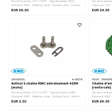
Pas de la chaîne: 1/2" x 3/16" · Type de chaîne: 415H ·
Pas de la chaîne
Fabricant: KMC · Matériau: Acier · Surface: verni · Couleur:
Fabricant: CYC · 
blanc · Nombre de maillons: 128 pcs · Circonférence de
Chrome · Nombre 
EUR 26.30
EUR 34.30
roulement: 1626 mm · Type de cadenas à chaîne: Fermeture
roulement: 1626
à ressort
à ressort
UNIVERSEL
28278
POUR :
UNIVERSEL · PUCH · SA
Antivol à chaîne KMC entraînement 428H
Chaîne d'en
(moto)
(renforcée)
Pas de la chaîne: 1/2" x 5/16" · Type de chaîne: 428H ·
Pas de la chaîne
Fabricant: KMC · Matériau: Acier · Surface: bruts · Nombre
Fabricant: KMC ·
de maillons: 1 pcs · Type de cadenas à chaîne: Fermeture à
de maillons: 128
EUR 3.30
EUR 26.30
ressort · Ø de la tige: 4.45 mm
mm · Type de cad
Couleur: vert