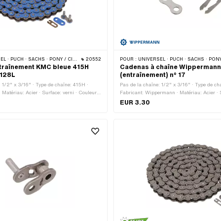
CHS · PONY / CILO (BÊTA 521 & 512) · ZÜNDAPP BELMONDO · TOMOS · BYE BIKE
20552
POUR :
UNIVERSEL · PUCH · SACHS · PONY / CILO (BÊTA 521 & 512) · ZÜNDAPP BELMONDO · TOMOS
traînement KMC bleue 415H
Cadenas à chaîne Wipperman
 128L
(entraînement) n° 17
: 1/2" x 3/16" · Type de chaîne: 415H ·
Pas de la chaîne: 1/2" x 3/16" · Type de ch
Matériau: Acier · Surface: verni · Couleur:
Fabricant: Wippermann · Matériau: Acier · S
 maillons: 128 pcs · Circonférence de
Nombre de maillons: 1 pcs · Type de caden
EUR 3.30
 mm · Type de cadenas à chaîne: Fermeture
Fermeture à ressort · Ø de la tige: 4.07 m
 trou: 4.02 mm · Ø de la tige: 3.9 mm