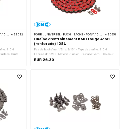
 · BYE BIKE
26032
POUR :
UNIVERSEL · PUCH · SACHS · PONY / CILO (BÊTA 521 & 512) · ZÜNDAPP BELMONDO · TOMOS · BYE BIKE
20551
n
Chaîne d'entraînement KMC rouge 415H
(renforcée) 128L
aîne: 415H ·
Pas de la chaîne: 1/2" x 3/16" · Type de chaîne: 415H ·
urface: bruts ·
Fabricant: KMC · Matériau: Acier · Surface: verni · Couleur:
as à chaîne:
rouge · Nombre de maillons: 128 pcs · Circonférence de
EUR 26.30
m
roulement: 1626 mm · Type de cadenas à chaîne: Fermeture
à ressort