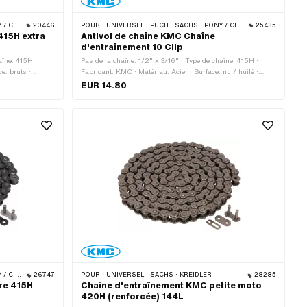
 · BYE BIKE
20446
POUR :
UNIVERSEL · PUCH · SACHS · PONY / CILO (BÊTA 521 & 512) · ZÜNDAPP BELMONDO · TOMOS · BYE BIKE
25435
415H extra
Antivol de chaîne KMC Chaîne
d'entraînement 10 Clip
aîne: 415H ·
Pas de la chaîne: 1/2" x 3/16" · Type de chaîne: 415H ·
e: bruts ·
Fabricant: KMC · Matériau: Acier · Surface: nu / huilé ·
e de roulement:
Couleur: gris · Nombre de maillons: 10 pcs · Type de
EUR 14.80
ture à ressort
cadenas à chaîne: Fermeture à ressort · Ø du trou: 4.02
mm · Ø de la tige: 3.9 mm
 · BYE BIKE
26747
POUR :
UNIVERSEL · SACHS · KREIDLER
28285
re 415H
Chaîne d'entraînement KMC petite moto
420H (renforcée) 144L