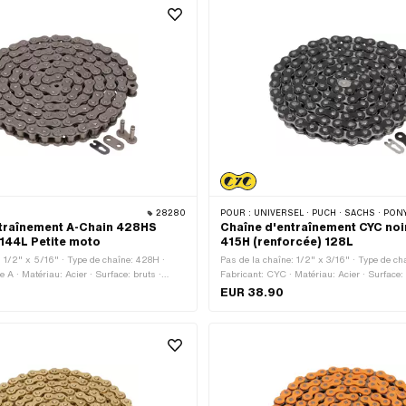
28280
POUR :
UNIVERSEL · PUCH · SACHS · PONY / CILO (BÊTA 521 & 512) · ZÜNDAPP BELMONDO · TOMOS
traînement A-Chain 428HS
Chaîne d'entraînement CYC noi
 144L Petite moto
415H (renforcée) 128L
: 1/2" x 5/16" · Type de chaîne: 428H ·
Pas de la chaîne: 1/2" x 3/16" · Type de ch
 A · Matériau: Acier · Surface: bruts ·
Fabricant: CYC · Matériau: Acier · Surface: 
ns: 144 pcs · Circonférence de roulement:
Chrome · Couleur: noir · Nombre de maillon
EUR 38.90
e cadenas à chaîne: Fermeture à ressort
Circonférence de roulement: 1626 mm · Ty
chaîne: Fermeture à ressort · Ø du trou: 4.
tige: 4 mm