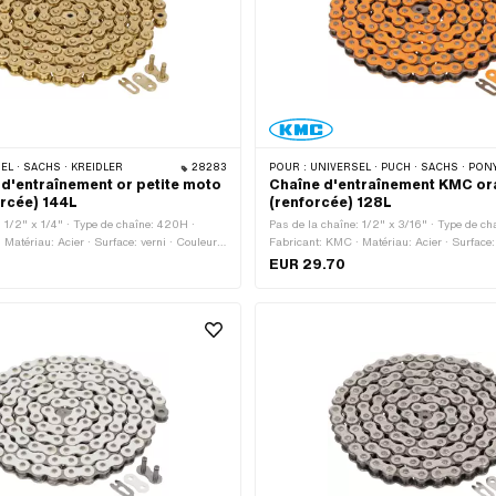
L · SACHS · KREIDLER
28283
POUR :
UNIVERSEL · PUCH · SACHS · PONY / CILO (BÊTA 521 & 512) · ZÜNDAPP BELMONDO · TOMOS
d'entraînement or petite moto
Chaîne d'entraînement KMC o
rcée) 144L
(renforcée) 128L
: 1/2" x 1/4" · Type de chaîne: 420H ·
Pas de la chaîne: 1/2" x 3/16" · Type de ch
Matériau: Acier · Surface: verni · Couleur:
Fabricant: KMC · Matériau: Acier · Surface: 
aillons: 144 pcs · Circonférence de
orange · Nombre de maillons: 128 pcs · Cir
EUR 29.70
 mm · Type de cadenas à chaîne: Fermeture
roulement: 1626 mm · Type de cadenas à c
à ressort