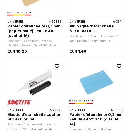
extérieur: 10 mm · Ø extérieur: 12 mm ·
Ø extérieur: 16 mm · Ø extérieur: 17
mm · Ø extérieur: 18 mm · Ø extérieur:
22 mm · Ø extérieur: 24 mm · Champ
UNIVERSEL
30686
UNIVERSEL
33411
d'application: Accessoires d'atelier ·
Papier d'étanchéité 0,5 mm
M6 bague d'étanchéité
Champ d'application: Standard
(papier huilé) Feuille A4
6.1/10.4/1 alu
(qualité 1A)
Ø extérieur: 10.4 mm · Épaisseur: 1
Fabricant: Fabriqué en Espagne ·
mm · Matériau: Aluminium · Ø
Matériau: Papier d'étanchéité · Lieu
intérieur: 6.1 mm
d'utilisation: Universel · Épaisseur:
EUR 10.20
EUR 1.40
0.5 mm
UNIVERSEL
26871
UNIVERSEL
30688
Mastic d'étanchéité Loctite
Papier d'étanchéité 0,3 mm
SI 5970 50 ml
Feuille A4 250 °C (qualité
1A)
Résistance à la température (min.):
-55 - 250 °C · Fabricant: Loctite ·
Épaisseur: 0.3 mm · Fabricant: