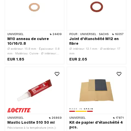
UNIVERSEL
24439
POUR :
UNIVERSEL · SACHS
16057
M10 anneau de cuivre
Joint d'étanchéité M12 en
10/16/0.8
fibre
Ø extérieur: 15.8 mm · Épaisseur: 0.8
Ø intérieur: 12.1 mm · Ø extérieur: 17
mm · Matériau: Cuivre · Ø intérieur:
mm
10.4 mm · Pony numéro OEM: A1817 ·
EUR 1.85
EUR 2.05
Sachs N° OEM: 0250 042 001
UNIVERSEL
26869
UNIVERSEL
17871
Mastic Loctite 510 50 ml
Kit de papier d'étanchéité 4
pcs.
Résistance à la température (min.):