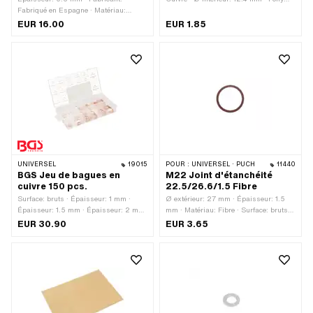
Fabriqué en Espagne · Matériau:
numéro OEM: A1854 · Sachs N° OEM:
Papier d'étanchéité · Lieu d'utilisation:
0250 118 000
EUR 16.00
EUR 1.85
Universel
UNIVERSEL
19015
POUR :
UNIVERSEL · PUCH
11440
BGS Jeu de bagues en
M22 Joint d'étanchéité
cuivre 150 pcs.
22.5/26.6/1.5 Fibre
Surface: bruts · Épaisseur: 1 mm ·
Ø extérieur: 27 mm · Épaisseur: 1.5
Épaisseur: 1.5 mm · Épaisseur: 2 mm
mm · Matériau: Fibre · Surface: bruts ·
· Fabricant: BGS · Matériau: Cuivre ·
Ø intérieur: 22 mm
EUR 30.90
EUR 3.65
Ø intérieur: 5 mm · Ø intérieur: 6 mm ·
Ø intérieur: 7 mm · Ø intérieur: 8 mm ·
Ø intérieur: 10 mm · Ø intérieur: 10.5
mm · Ø intérieur: 11 mm · Ø intérieur:
12 mm · Ø intérieur: 12.5 mm · Ø
intérieur: 14 mm · Ø intérieur: 15 mm ·
Ø intérieur: 16 mm · Ø intérieur: 16.5
mm · Ø intérieur: 17.5 mm · Ø