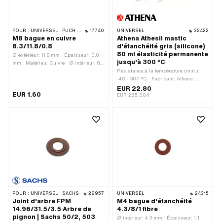
POUR :
UNIVERSEL · PUCH · SACHS · PONY / CILO (BÊTA 521 & 512) · PIAGGIO
17740
UNIVERSEL
32422
M8 bague en cuivre
Athena Athesil mastic
8.3/11.8/0.8
d'étanchéité gris (silicone)
80 ml élasticité permanente
Ø extérieur: 11.8 mm · Épaisseur: 0.8
jusqu'à 300 °C
mm · Matériau: Cuivre · Ø intérieur: 8.3
mm
Résistance à la température (min.):
-40 - 300 °C · Fabricant: Athena ·
Matériau: Silicone · Contenu: 80 ml ·
EUR 22.80
EUR 1.60
Couleur: gris · Champ d'application:
EUR 285.00/l
Chimie
POUR :
UNIVERSEL · SACHS
26957
UNIVERSEL
24315
Joint d'arbre FPM
M4 bague d'étanchéité
14.96/31.5/3.5 Arbre de
4.3/8/1 fibre
pignon | Sachs 50/2, 503
Ø intérieur: 4.3 mm · Épaisseur: 1.1