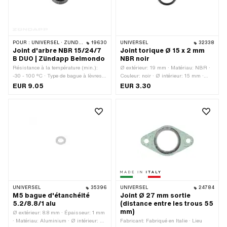
POUR :
UNIVERSEL · ZÜNDAPP BELMONDO · ZÜNDAPP
19630
UNIVERSEL
32338
Joint d'arbre NBR 15/24/7
Joint torique Ø 15 x 2 mm
B DUO | Zündapp Belmondo
NBR noir
Résistance à la température (min.):
Ø extérieur: 19 mm · Matériau: NBR ·
-30 - 100 °C · Type de bague à lèvres:
Couleur: noir · Ø intérieur: 15 mm ·
B DUO - Avec enveloppe extérieure en
Épaisseur du cordon: 2 mm · Dureté:
EUR 9.05
EUR 3.30
tôle / deux lèvres d'étanchéité. · Ø
70 Shore
intérieur: 25.7 mm · Ø extérieur: 35
mm · Fabricant: Zündapp · Largeur: 7
mm · Largeur: 9 mm · Matériau: NBR
UNIVERSEL
35396
UNIVERSEL
24784
M5 bague d'étanchéité
Joint Ø 27 mm sortie
5.2/8.8/1 alu
(distance entre les trous 55
mm)
Ø extérieur: 8.8 mm · Épaisseur: 1 mm
· Matériau: Aluminium · Ø intérieur: 5
Fabricant: Fabriqué en Italie · Lieu