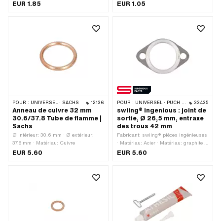
10.4 mm
d'utilisation: Carburateur · Ø intérieur:
EUR 1.85
EUR 1.05
6.4 mm · Champ d'application:
Standard · Puch numéro OEM: 24365
POUR :
UNIVERSEL · SACHS
12136
POUR :
UNIVERSEL · PUCH · TOMOS
33435
Anneau de cuivre 32 mm
swiing® ingenious : joint de
30.6/37.8 Tube de flamme |
sortie, Ø 26,5 mm, entraxe
Sachs
des trous 42 mm
Ø intérieur: 30.6 mm · Ø extérieur:
Fabricant: swiing® pièces ingénieuses
37.8 mm · Matériau: Cuivre
· Matériau: Acier · Matériau: graphite ·
Lieu d'utilisation: Sortie · Ø intérieur:
EUR 5.60
EUR 5.60
26.5 mm · Ø trou de fixation: 6.5 mm
· Épaisseur: 2.6 mm · Nombre de
points de fixation: 2 pcs · Distance
entre les trous: 42 mm