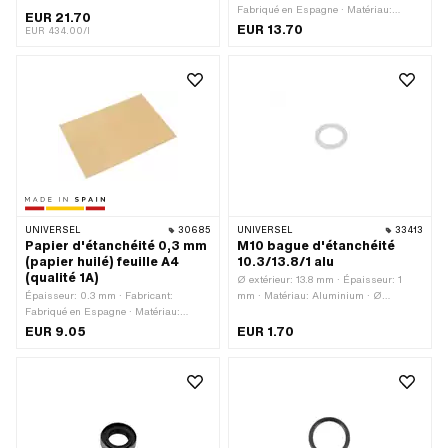
Champ d'application: Chimie ·
Fabriqué en Espagne · Matériau:
EUR 21.70
Matériau: Silicone · Contenu: 50 ml ·
Papier d'étanchéité · Lieu d'utilisation:
EUR 13.70
EUR 434.00/l
Couleur: noir · Dimension de la fente
Universel
(max.): 1 mm
UNIVERSEL
30685
UNIVERSEL
33413
Papier d'étanchéité 0,3 mm
M10 bague d'étanchéité
(papier huilé) feuille A4
10.3/13.8/1 alu
(qualité 1A)
Ø extérieur: 13.8 mm · Épaisseur: 1
Épaisseur: 0.3 mm · Fabricant:
mm · Matériau: Aluminium · Ø
Fabriqué en Espagne · Matériau:
intérieur: 10.3 mm
Papier d'étanchéité · Lieu d'utilisation:
EUR 9.05
EUR 1.70
Universel