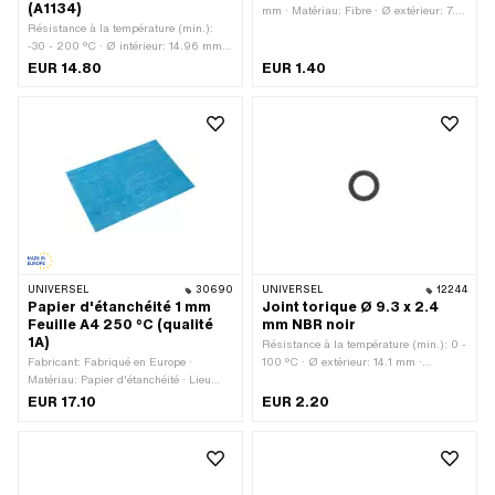
(A1134)
mm · Matériau: Fibre · Ø extérieur: 7.8
Résistance à la température (min.):
mm
-30 - 200 °C · Ø intérieur: 14.96 mm ·
Ø extérieur: 31.4 mm · Fabricant:
EUR 14.80
EUR 1.40
Sachs · Largeur: 3.5 mm · Matériau:
FPM / FKM (communément appelé
Viton) · Lieu d'utilisation: Arbre de
pignon · Pony numéro OEM: A1134 ·
Sachs N° OEM: 0230 011 200 ·
Sachs N° OEM: 0230 011 100
UNIVERSEL
30690
UNIVERSEL
12244
Papier d'étanchéité 1 mm
Joint torique Ø 9.3 x 2.4
Feuille A4 250 °C (qualité
mm NBR noir
1A)
Résistance à la température (min.): 0 -
Fabricant: Fabriqué en Europe ·
100 °C · Ø extérieur: 14.1 mm ·
Matériau: Papier d'étanchéité · Lieu
Matériau: NBR · Ø intérieur: 9.3 mm ·
d'utilisation: Universel · Épaisseur: 1
Épaisseur du cordon: 2.4 mm · Dureté:
EUR 17.10
EUR 2.20
mm
70 Shore