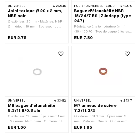
UNIVERSEL
26945
POUR :
UNIVERSEL · ZÜNDAPP BELMONDO · ZÜNDAPP
16176
Joint torique Ø 20 x 2 mm,
Bague d'étanchéité NBR
NBR noir
15/24/7 BS | Zündapp (type
247)
Ø extérieur: 20 mm · Matériau: NBR ·
Ø intérieur: 16 mm · Épaisseur du
Résistance à la température (min.):
cordon: 2 mm
-30 - 100 °C · Type de bague à lèvres:
BS - Avec enveloppe extérieure en tôle
EUR 2.75
EUR 7.80
/ une lèvre d'étanchéité / une lèvre
antipoussière. · Ø extérieur: 24 mm ·
Largeur: 7 mm · Fabricant: Zündapp ·
Matériau: NBR · Ø intérieur: 15 mm
UNIVERSEL
33412
UNIVERSEL
24317
M8 bague d'étanchéité
M7 anneau de cuivre
8.3/11.8/0.8 alu
7.2/11.3/2
Ø extérieur: 11.8 mm · Épaisseur: 1 mm
Ø extérieur: 11.3 mm · Épaisseur: 2
· Matériau: Aluminium · Ø intérieur: 8.3
mm · Matériau: Cuivre · Ø intérieur:
mm
7.2 mm
EUR 1.60
EUR 1.85