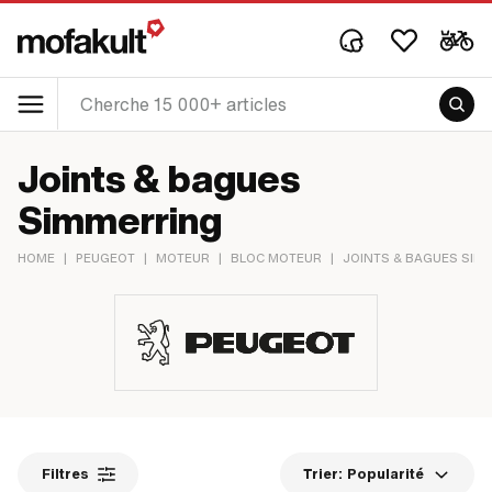
Joints & bagues
Simmerring
HOME
|
PEUGEOT
|
MOTEUR
|
BLOC MOTEUR
|
JOINTS & BAGUES SIM
Filtres
Trier:
Popularité