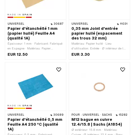
UNIVERSEL
30687
UNIVERSEL
11031
Papier d'étanchéité 1 mm
0,35 mm Joint d'entrée
(papier huilé) Feuille A4
papier huilé (espacement
(qualité 1A)
des trous 32 mm)
Épaisseur: 1 mm · Fabricant: Fabriqué
Matériau: Papier huilé · Lieu
en Espagne · Matériau: Papier
d'utilisation: Entrée · Ø intérieur de la
d'étanchéité · Lieu d'utilisation:
sortie: 14.5 mm · Distance entre les
EUR 12.50
EUR 3.30
Universel
trous de l'entrée: 32 mm · Épaisseur:
0.35 mm
UNIVERSEL
30689
POUR :
UNIVERSEL · SACHS
15282
Papier d'étanchéité 0,5 mm
M12 bague en cuivre
Feuille A4 250 °C (qualité
12.4/15.8 | Sachs (A1854)
1A)
Ø extérieur: 15.8 mm · Matériau:
Épaisseur: 0.5 mm · Fabricant:
Cuivre · Ø intérieur: 12.4 mm · Pony