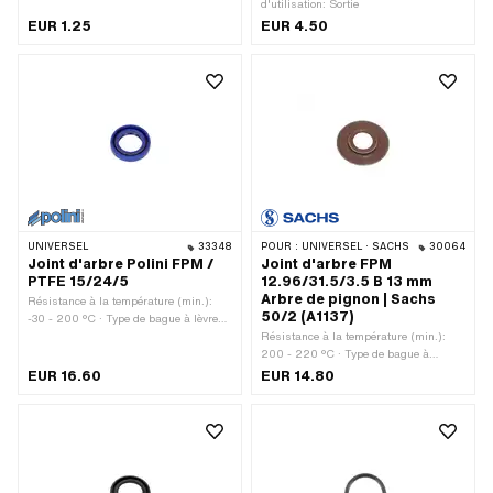
mm
d'utilisation: Sortie
EUR 1.25
EUR 4.50
UNIVERSEL
33348
POUR :
UNIVERSEL · SACHS
30064
Joint d'arbre Polini FPM /
Joint d'arbre FPM
PTFE 15/24/5
12.96/31.5/3.5 B 13 mm
Arbre de pignon | Sachs
Résistance à la température (min.):
50/2 (A1137)
-30 - 200 °C · Type de bague à lèvres:
AS - Avec enveloppe extérieure
Résistance à la température (min.):
caoutchoutée, une lèvre d'étanchéité et
200 - 220 °C · Type de bague à
une lèvre anti-poussière. · Ø extérieur:
lèvres: B - Avec enveloppe extérieure
EUR 16.60
EUR 14.80
24 mm · Largeur: 5 mm · Fabricant:
en tôle / une lèvre d'étanchéité. · Ø
Polini · Matériau: FPM / FKM
extérieur: 31.4 mm · Largeur: 3.5 mm ·
(communément appelé Viton) · Lieu
Fabricant: Sachs · Matériau: FPM /
d'utilisation: Universel · Ø intérieur: 15
FKM (communément appelé Viton) ·
mm
Lieu d'utilisation: Arbre de pignon · Ø
intérieur: 12.96 mm