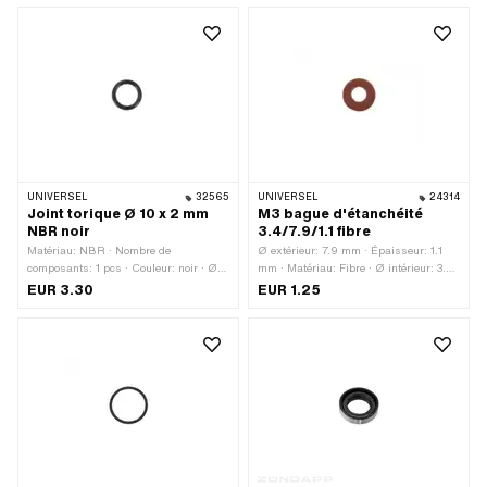
UNIVERSEL
32565
UNIVERSEL
24314
Joint torique Ø 10 x 2 mm
M3 bague d'étanchéité
NBR noir
3.4/7.9/1.1 fibre
Matériau: NBR · Nombre de
Ø extérieur: 7.9 mm · Épaisseur: 1.1
composants: 1 pcs · Couleur: noir · Ø
mm · Matériau: Fibre · Ø intérieur: 3.4
intérieur: 10 mm · Épaisseur du
mm
EUR 3.30
EUR 1.25
cordon: 2 mm · Ø extérieur: 14 mm ·
Dureté: 70 Shore