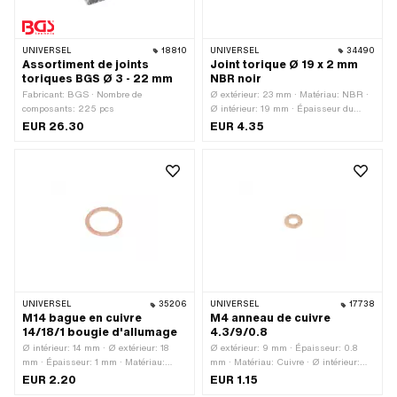
UNIVERSEL
18810
UNIVERSEL
34490
Assortiment de joints
Joint torique Ø 19 x 2 mm
toriques BGS Ø 3 - 22 mm
NBR noir
Fabricant: BGS · Nombre de
Ø extérieur: 23 mm · Matériau: NBR ·
composants: 225 pcs
Ø intérieur: 19 mm · Épaisseur du
cordon: 2 mm · Dureté: 70 Shore
EUR 26.30
EUR 4.35
UNIVERSEL
35206
UNIVERSEL
17738
M14 bague en cuivre
M4 anneau de cuivre
14/18/1 bougie d'allumage
4.3/9/0.8
Ø intérieur: 14 mm · Ø extérieur: 18
Ø extérieur: 9 mm · Épaisseur: 0.8
mm · Épaisseur: 1 mm · Matériau:
mm · Matériau: Cuivre · Ø intérieur:
Cuivre
4.3 mm
EUR 2.20
EUR 1.15