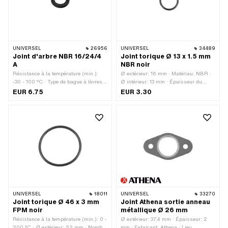
UNIVERSEL
26956
UNIVERSEL
34489
Joint d'arbre NBR 16/24/4
Joint torique Ø 13 x 1.5 mm
A
NBR noir
Résistance à la température (min.):
Ø extérieur: 16 mm · Matériau: NBR ·
-30 - 100 °C · Type de bague à lèvres:
Ø intérieur: 13 mm · Épaisseur du
A - Avec une partie extérieure
cordon: 1.5 mm · Dureté: 70 Shore
EUR 6.75
EUR 3.30
caoutchoutée / une lèvre d'étanchéité. ·
Ø extérieur: 24 mm · Largeur: 4 mm ·
Matériau: NBR · Ø intérieur: 16 mm
UNIVERSEL
18011
UNIVERSEL
33270
Joint torique Ø 46 x 3 mm
Joint Athena sortie anneau
FPM noir
métallique Ø 26 mm
Résistance à la température (min.): 0 -
Ø extérieur: 37.4 mm · Épaisseur: 2
200 °C · Ø extérieur: 52 mm · Nombre
mm · Fabricant: Athena · Lieu