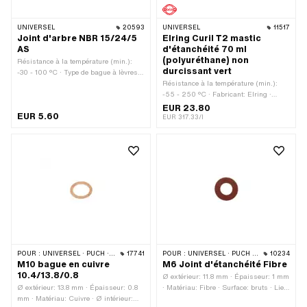
UNIVERSEL
20593
UNIVERSEL
11517
Joint d'arbre NBR 15/24/5
Elring Curil T2 mastic
AS
d'étanchéité 70 ml
(polyuréthane) non
Résistance à la température (min.):
durcissant vert
-30 - 100 °C · Type de bague à lèvres:
AS - Avec enveloppe extérieure
Résistance à la température (min.):
caoutchoutée, une lèvre d'étanchéité et
-55 - 250 °C · Fabricant: Elring ·
une lèvre anti-poussière. · Ø extérieur:
Contenu: 70 ml · Couleur: vert ·
EUR 23.80
EUR 5.60
24 mm · Largeur: 5 mm · Matériau:
Champ d'application: Chimie ·
EUR 317.33/l
NBR · Ø intérieur: 15 mm
Dimension de la fente (max.): 0.2 mm
POUR :
UNIVERSEL · PUCH · SACHS · PONY / CILO (BÊTA 521 & 512)
17741
POUR :
UNIVERSEL · PUCH · SACHS · PONY / CILO (BÊTA 521 & 512)
10234
M10 bague en cuivre
M6 Joint d'étanchéité Fibre
10.4/13.8/0.8
Ø extérieur: 11.8 mm · Épaisseur: 1 mm
Ø extérieur: 13.8 mm · Épaisseur: 0.8
· Matériau: Fibre · Surface: bruts · Lieu
mm · Matériau: Cuivre · Ø intérieur:
d'utilisation: Boîtier du moteur · Lieu