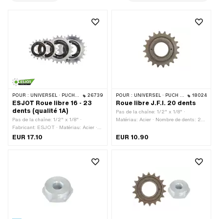
POUR :
UNIVERSEL · PUCH · SACHS · PONY / CILO (BÊTA 521 & 512) · PIAGGIO
26739
POUR :
UNIVERSEL · PUCH · SACHS · PONY / CILO (BÊTA 521 & 512)
18024
ESJOT Roue libre 16 - 23
Roue libre J.F.I. 20 dents
dents (qualité 1A)
Pas de la chaîne: 1/2" x 1/8" ·
Pas de la chaîne: 1/2" x 1/8" ·
Matériau: Acier · Nombre de dents: 20
Fabricant: ESJOT · Matériau: Acier ·
pcs · Type de filetage: FG34.8 (1.37"
Surface: trempé · Couleur: argent ·
24G)
EUR 17.10
EUR 10.90
Nombre de dents: 16 pcs · Nombre de
dents: 18 pcs · Nombre de dents: 20
pcs · Nombre de dents: 23 pcs ·
Épaisseur: 15 mm · Type de filetage:
FG34.8 (1.37" 24G)