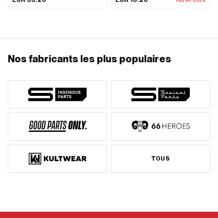
Pas en stock
24G) · Hauteur: 20 mm · Clé de
serrage: 36 mm · Piaggio numéro
OEM: 102899
Nos fabricants les plus populaires
TOUS