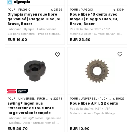
POUR :
PIAGGIO
21725
POUR :
PIAGGIO
33314
Olympia moyeu roue libre
Roue libre 18 dents avec
galvanisé | Piaggio Ciao, SI,
moyeu | Piaggio Ciao, SI,
Bravo, Boxer
Bravo, Boxer
Fabricant: Olympia · Entraînement:
Pas de la chaîne: 1/2" x 1/8" ·
Six pans extérieurs · Type de filetage:
Matériau: Acier · Surface: galvanisé
MF14x1.5 (filetage fin)
bleu · Surface: trempé · Nombre de
EUR 16.00
EUR 23.50
dents: 18 pcs · Type de filetage: FG34.8
(1.37" 24G) · Piaggio numéro OEM:
103631 · Piaggio numéro OEM: 131515
POUR :
UNIVERSEL · PUCH · SACHS · PONY / CILO (BÊTA 521 & 512) · PIAGGIO
22573
POUR :
UNIVERSEL · PUCH · SACHS
18025
swiing® ingenious
Roue libre J.F.I. 22 dents
Extracteur de roue libre
Pas de la chaîne: 1/2" x 1/8" ·
large version trempée
Matériau: Acier · Type de filetage:
Fabricant: swiing® pièces ingénieuses
FG34.8 (1.37" 24G) · Nombre de dents:
· Matériau: Acier · Surface: trempé ·
22 pcs
Champ d'application: Outils spéciaux
EUR 29.70
EUR 10.90