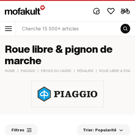
Roue libre & pignon de
marche
HOME
|
PIAGGIO
|
PIÈCES DU CADRE
|
PÉDALIER
|
ROUE LIBRE & PIGN
Filtres
Trier:
Popularité