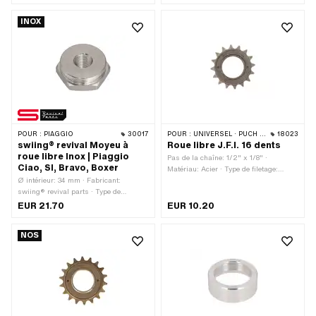
· Clé de serrage: 21 mm
INOX
POUR :
PIAGGIO
30017
POUR :
UNIVERSEL · PUCH · SACHS · PONY / CILO (BÊTA 521 & 512)
18023
swiing® revival Moyeu à
Roue libre J.F.I. 16 dents
roue libre Inox | Piaggio
Pas de la chaîne: 1/2" x 1/8" ·
Ciao, SI, Bravo, Boxer
Matériau: Acier · Type de filetage:
Ø intérieur: 34 mm · Fabricant:
FG34.8 (1.37" 24G) · Nombre de dents:
swiing® revival parts · Type de
16 pcs
filetage: MF14x1.5 (filetage fin) ·
EUR 21.70
EUR 10.20
Matériau: Acier chromé (couramment
appelé Nirosta) · Diamètre nominal
NOS
(filetage): 14 mm · Diamètre nominal
(filetage): 34.8 mm · Entraînement: Six
pans extérieurs · Filetage extérieur:
FG34.8 (1.37" 24G) · Clé de serrage:
36 mm