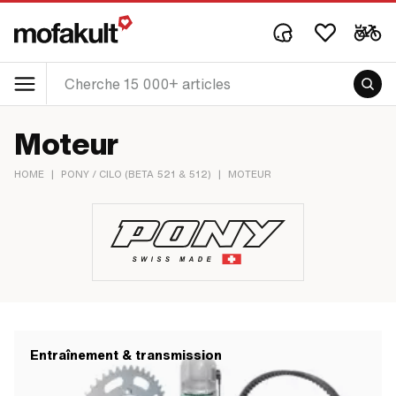
Moteur
HOME
|
PONY / CILO (BETA 521 & 512)
|
MOTEUR
Entraînement & transmission