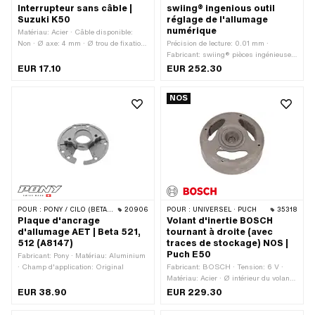
Interrupteur sans câble |
swiing® ingenious outil
Suzuki K50
réglage de l'allumage
numérique
Matériau: Acier · Câble disponible:
Non · Ø axe: 4 mm · Ø trou de fixation:
Précision de lecture: 0.01 mm ·
4.5 mm · Nombre de points de fixation:
Fabricant: swiing® pièces ingénieuses
1 pcs · Champ d'application: Standard
· Type de filetage: MF14x1.25 (filetage
EUR 17.10
EUR 252.30
fin) · Champ d'application: Outil de
mesure · Nombre de composants: 4
NOS
pcs
POUR :
PONY / CILO (BÊTA 521 & 512)
20906
POUR :
UNIVERSEL · PUCH
35318
Plaque d'ancrage
Volant d'inertie BOSCH
d'allumage AET | Beta 521,
tournant à droite (avec
512 (A8147)
traces de stockage) NOS |
Puch E50
Fabricant: Pony · Matériau: Aluminium
· Champ d'application: Original
Fabricant: BOSCH · Tension: 6 V ·
Matériau: Acier · Ø intérieur du volant:
91.4 mm · Sens de rotation: à droite ·
EUR 38.90
EUR 229.30
Puissance: 16 W · Puissance: 22 W ·
Ø Cône petit intérieur: 12.5 mm · Ø