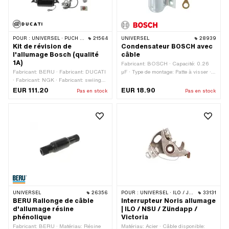
005
POUR :
UNIVERSEL · PUCH · SACHS · ZÜNDAPP BELMONDO
21564
UNIVERSEL
28939
Kit de révision de
Condensateur BOSCH avec
l'allumage Bosch (qualité
câble
1A)
Fabricant: BOSCH · Capacité: 0.26
Fabricant: BERU · Fabricant: DUCATI
µF · Type de montage: Patte à visser ·
· Fabricant: NGK · Fabricant: swiing®
Type de connexion: Câble à visser · Ø
revival parts · Nombre de composants:
trou de fixation: 4.4 mm · Ø extérieur:
EUR 111.20
EUR 18.90
Pas en stock
Pas en stock
6 pcs · Champ d'application: Standard
18 mm · Hauteur: 31.5 mm · Champ
d'application: Original · Champ
d'application: Standard · Hauteur
totale: 40 mm · NSU numéro OEM: 33-
17-00-902 · Puch numéro BOSCH: 1
237 330 821
UNIVERSEL
26356
POUR :
UNIVERSEL · ILO / JLO · VICTORIA · ZÜNDAPP
33131
BERU Rallonge de câble
Interrupteur Noris allumage
d'allumage résine
| ILO / NSU / Zündapp /
phénolique
Victoria
Fabricant: BERU · Matériau: Résine
Matériau: Acier · Câble disponible: