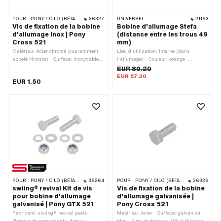
POUR :
PONY / CILO (BÊTA 521 & 512)
36327
UNIVERSEL
21163
Vis de fixation de la bobine
Bobine d'allumage Stefa
d'allumage Inox | Pony
(distance entre les trous 49
Cross 521
mm)
Matériau: Acier chromé (couramment
Lieu d'utilisation: Interne (dans
appelé Nirosta) · Surface: inoxydable ·
l'allumage) · Couleur: orange ·
Type de filetage: M6x1 (filetage
Longueur totale: 73 mm · Type de
EUR 80.20
standard) · Diamètre nominal
fixation: Vis · Hauteur: 18 mm ·
EUR 57.30
EUR 1.50
(filetage): 6 mm · Entraînement: Six
Nombre de points de fixation: 2 pcs ·
pans extérieurs · Clé de serrage: 10
Distance entre les trous: 49 mm ·
mm · Tête de vis: Hexagonal ·
Champ d'application: Original ·
Longueur totale: 20 mm · Tige: Non ·
Champ d'application: Standard
Longueur du filetage: 16 mm · Classe
de résistance: A2-70 · Nombre de
composants: 1 pcs
POUR :
PONY / CILO (BÊTA 521 & 512)
36264
POUR :
PONY / CILO (BÊTA 521 & 512)
36326
swiing® revival Kit de vis
Vis de fixation de la bobine
pour bobine d'allumage
d'allumage galvanisée |
galvanisé | Pony GTX 521
Pony Cross 521
Fabricant: swiing® revival parts ·
Matériau: Acier · Surface: galvanisé
Nombre de composants: 8 pcs ·
bleu · Type de filetage: M6x1 (filetage