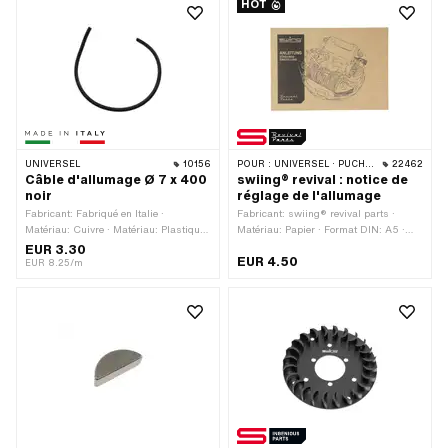
HOT
UNIVERSEL
10156
POUR :
UNIVERSEL · PUCH · SACHS · PIAGGIO · ZÜNDAPP BELMONDO
22462
Câble d'allumage Ø 7 x 400
swiing® revival : notice de
noir
réglage de l'allumage
Fabricant: Fabriqué en Italie ·
Fabricant: swiing® revival parts ·
Matériau: Cuivre · Matériau: Plastique
Matériau: Papier · Format DIN: A5 ·
· Ø du câble: 7 mm · Longueur totale:
Nombre de pages: 17 pcs · Langue:
EUR 3.30
EUR 4.50
400 mm · Couleur: noir · Sous-
Allemand
EUR 8.25/m
catégorie: Câble d'allumage ·
Déparasité: Non · Pony numéro OEM:
A3939 · Sachs N° OEM: 0665 016
101