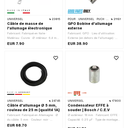
UNIVERSEL
23815
POUR :
UNIVERSEL · PUCH · SACHS
21161
Câble de masse de
GPO Bobine d'allumage
l'allumage électronique
externe
Fabricant: Fabriqué en Italie ·
Fabricant: GPO · Lieu d'utilisation:
Matériau: Cuivre · Ø intérieur: 6.4 mm
Externe (en dehors de l’allumage) ·
· Longueur du câble: 150 mm · Nombre
Couleur: noir · Type de fixation: Vis ·
EUR 7.90
EUR 38.90
de points de fixation: 2 pcs
Nombre de points de fixation: 4 pcs ·
Champ d'application: Original ·
Champ d'application: Standard
UNIVERSEL
24745
UNIVERSEL
17800
Câble d'allumage Ø 5 mm,
Condensateur EFFE à
rouleau de 25 m (qualité 1A)
souder | Bosch / C.E.V
Fabricant: Fabriqué en Allemagne · Ø
Ø extérieur: 18 mm · Fabricant: EFFE ·
du câble: 5 mm · Couleur: noir ·
Capacité: 0.25 µF · Type de montage:
Longueur totale: 25000 mm · Sous-
Connexion enfichable serrée · Type de
EUR 68.70