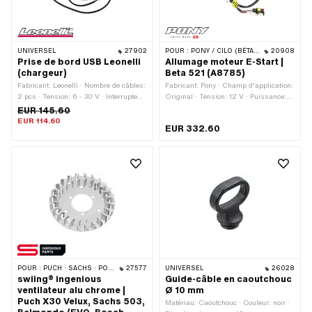
UNIVERSEL
27902
POUR :
PONY / CILO (BÊTA 521 & 512)
20908
Prise de bord USB Leonelli
Allumage moteur E-Start |
(chargeur)
Beta 521 (A8785)
Fabricant: Leonelli · Nombre de câbles:
Fabricant: Pony · Champ d'application:
2 pcs · Tension: 6 - 30 V · Interrupteur
Original · Tension: 12 V · Puissance:
inclus: Non · Intensité du courant:
80 W · Type de fixation: Vis · Nombre
EUR 145.60
1500 mA · Ø du logement: 22 mm
de points de fixation: 2 pcs
EUR 114.60
EUR 332.60
POUR :
PUCH · SACHS · PONY / CILO (BÊTA 521 & 512) · ZÜNDAPP BELMONDO
27577
UNIVERSEL
26028
swiing® ingenious
Guide-câble en caoutchouc
ventilateur alu chrome |
Ø 10 mm
Puch X30 Velux, Sachs 503,
Matériau: Caoutchouc · Couleur: noir ·