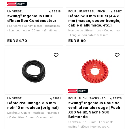
UNIVERSEL
29618
POUR :
UNIVERSEL · PUCH · SACHS · PIAGGIO · ZÜNDAPP BELMONDO · SOLEX · KREIDLER
23417
swiing® ingenious Outil
Câble 630 mm Œillet Ø 4.3
d'insertion Condensateur
mm (masse, coupe-bougie,
câble d'allumage, etc.)
Fabricant: swiing® pièces ingénieuses
· Longueur totale: 56 mm · Ø intérieur:
Nombre de câbles: 1 pcs · Couleur: noir
18.3 mm · Ø extérieur: 21.7 mm ·
· Longueur du câble: 630 mm
Champ d'application: Outils spéciaux
EUR 24.70
EUR 5.60
UNIVERSEL
21621
POUR :
PUCH · SACHS · PONY / CILO (BÊTA 521 & 512) · ZÜNDAPP BELMONDO
27576
Câble d'allumage Ø 5 mm
swiing® ingenious Roue de
noir 10 m rouleau (original)
ventilateur alu rouge | Puch
X30 Velux, Sachs 503,
Matériau: Cuivre · Matériau: Plastique
Belmondo
· Ø du câble: 5 mm · Couleur: noir ·
Longueur totale: 10000 mm · Sous-
Ø extérieur: 120 mm · Fabricant:
catégorie: Câble d'allumage ·
swiing® pièces ingénieuses ·