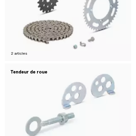
2
articles
Tendeur de roue