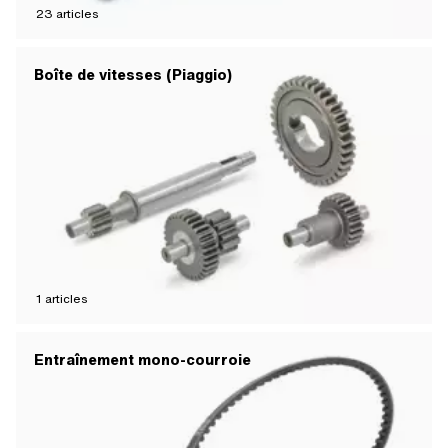
23
articles
Boîte de vitesses (Piaggio)
1
articles
Entraînement mono-courroie