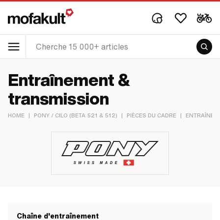
Entraînement &
transmission
HOME
|
PONY / CILO (BETA 521 & 512)
|
PIÈCES DU CADRE
|
ENTRAÎNEM
Chaîne d'entraînement