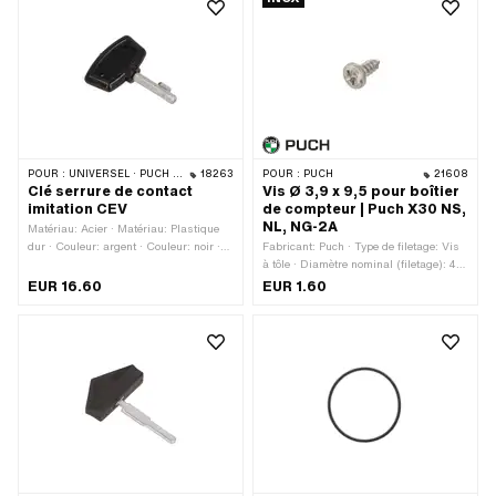
POUR :
UNIVERSEL · PUCH · SACHS · PONY / CILO (BÊTA 521 & 512)
18263
POUR :
PUCH
21608
Clé serrure de contact
Vis Ø 3,9 x 9,5 pour boîtier
imitation CEV
de compteur | Puch X30 NS,
NL, NG-2A
Matériau: Acier · Matériau: Plastique
dur · Couleur: argent · Couleur: noir ·
Fabricant: Puch · Type de filetage: Vis
Largeur: 30 mm · Largeur de la tige:
à tôle · Diamètre nominal (filetage): 4
6.1 mm · Surface: bruts · Surface:
mm · Entraînement: cruciforme ·
EUR 16.60
EUR 1.60
galvanisé bleu · Longueur totale: 41
Longueur totale: 10 mm
mm · Ø de la tige: 4.2 mm · Longueur
de la tige: 22 mm