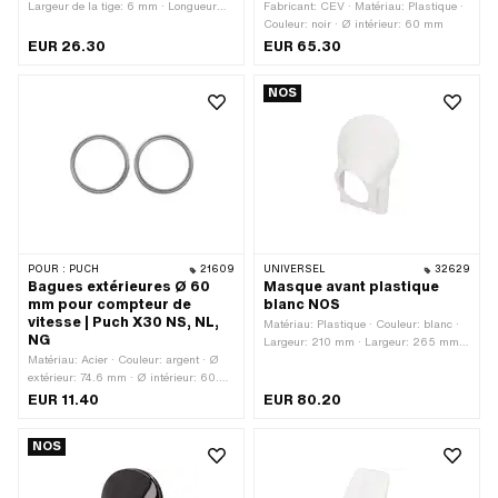
Largeur de la tige: 6 mm · Longueur
Fabricant: CEV · Matériau: Plastique ·
totale: 40 mm · Longueur de la tige: 21
Couleur: noir · Ø intérieur: 60 mm
mm
EUR 26.30
EUR 65.30
NOS
POUR :
PUCH
21609
UNIVERSEL
32629
Bagues extérieures Ø 60
Masque avant plastique
mm pour compteur de
blanc NOS
vitesse | Puch X30 NS, NL,
Matériau: Plastique · Couleur: blanc ·
NG
Largeur: 210 mm · Largeur: 265 mm ·
Matériau: Acier · Couleur: argent · Ø
Ø intérieur: 129 mm · Hauteur: 325
extérieur: 74.6 mm · Ø intérieur: 60.6
mm · Profondeur: 100 mm · Nombre de
mm · Surface: galvanisé bleu
points de fixation: 2 pcs
EUR 11.40
EUR 80.20
NOS