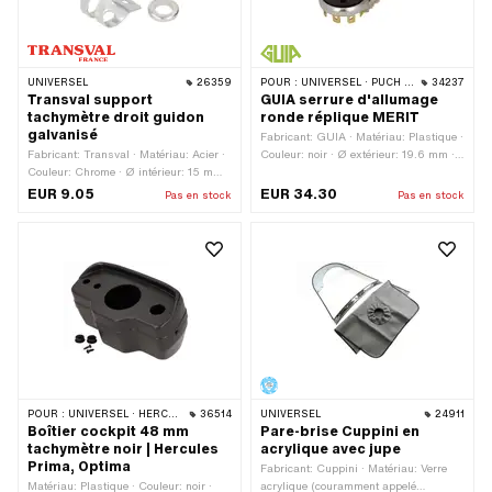
UNIVERSEL
26359
POUR :
UNIVERSEL · PUCH · SACHS · PONY / CILO (BÊTA 521 & 512) · ZÜNDAPP BELMONDO
34237
Transval support
GUIA serrure d'allumage
tachymètre droit guidon
ronde réplique MERIT
galvanisé
Fabricant: GUIA · Matériau: Plastique ·
Fabricant: Transval · Matériau: Acier ·
Couleur: noir · Ø extérieur: 19.6 mm ·
Couleur: Chrome · Ø intérieur: 15 mm ·
Ø extérieur: 28 mm · Hauteur: 35 mm ·
Surface: galvanisé bleu · Ø trou de
Longueur totale: 43 mm · Ø trou de
EUR 9.05
EUR 34.30
Pas en stock
Pas en stock
fixation: 5.2 mm · Diamètre de
fixation: 19.6 mm · Nombre de points
serrage: 21 mm
de fixation: 1 pcs
POUR :
UNIVERSEL · HERCULES
36514
UNIVERSEL
24911
Boîtier cockpit 48 mm
Pare-brise Cuppini en
tachymètre noir | Hercules
acrylique avec jupe
Prima, Optima
Fabricant: Cuppini · Matériau: Verre
Matériau: Plastique · Couleur: noir ·
acrylique (couramment appelé