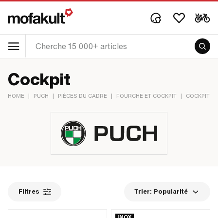
Cockpit
HOME
|
PUCH
|
PIÈCES DU CADRE
|
FOURCHE ET COCKPIT
|
COCKPIT
Filtres
Trier:
Popularité
INOX