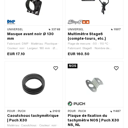
UNIVERSEL
33748
UNIVERSEL
11817
Masque avant noir Ø 130
Multimètre Stage6
mm
(compte-tours, etc.)
Fabricant: DMP · Matériau: Plastique ·
Plage de mesure: -50 - 110 °C ·
Couleur: noir · Largeur: 180 mm · Ø
Fabricant: Stage6 · Nombre de
intérieur: 130 mm · Hauteur: 300 mm ·
composants: 5 pcs · Champ
EUR 17.10
EUR 160.50
Profondeur: 140 mm
d'application: Outil de mesure
NOS
POUR :
PUCH
21612
POUR :
PUCH
11487
Caoutchouc tachymétrique
Plaque de fixation du
| Puch X30
tachymètre NOS | Puch X30
NS, NL
Matériau: Caoutchouc · Couleur: noir ·