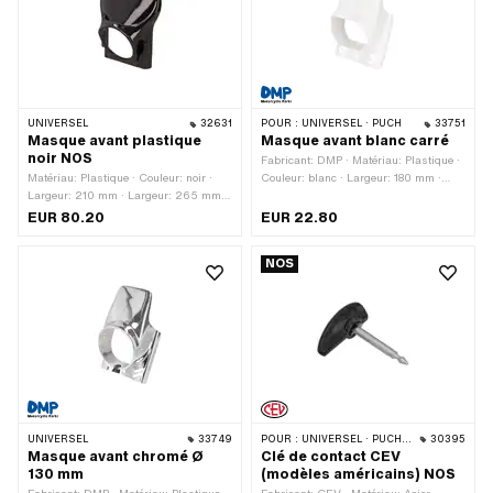
UNIVERSEL
32631
POUR :
UNIVERSEL · PUCH
33751
Masque avant plastique
Masque avant blanc carré
noir NOS
Fabricant: DMP · Matériau: Plastique ·
Matériau: Plastique · Couleur: noir ·
Couleur: blanc · Largeur: 180 mm ·
Largeur: 210 mm · Largeur: 265 mm ·
Hauteur: 300 mm · Profondeur: 155
Ø intérieur: 129 mm · Hauteur: 325
mm
EUR 80.20
EUR 22.80
mm · Nombre de points de fixation: 2
pcs
NOS
UNIVERSEL
33749
POUR :
UNIVERSEL · PUCH · SACHS
30395
Masque avant chromé Ø
Clé de contact CEV
130 mm
(modèles américains) NOS