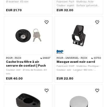
Ø extérieur: 60 mm
Fabricant: Puch · Matériau: Acier ·
Couleur: argent · Surface: galvanisé
bleu
EUR 21.70
EUR 32.00
POUR :
PUCH
29937
POUR :
UNIVERSEL · PUCH
33750
Cache trou filtre à air
Masque avant noir carré
serrure de contact | Puch
Fabricant: DMP · Matériau: Plastique ·
Couleur: noir · Ø trou de fixation: 40
Couleur: noir · Largeur: 180 mm ·
mm
Hauteur: 300 mm · Profondeur: 155
mm
EUR 40.00
EUR 22.80