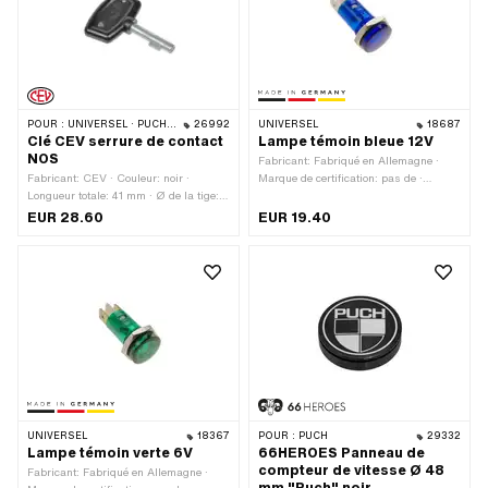
POUR :
UNIVERSEL · PUCH · SACHS · PONY / CILO (BÊTA 521 & 512)
26992
UNIVERSEL
18687
Clé CEV serrure de contact
Lampe témoin bleue 12V
NOS
Fabricant: Fabriqué en Allemagne ·
Fabricant: CEV · Couleur: noir ·
Marque de certification: pas de ·
Longueur totale: 41 mm · Ø de la tige:
Tension: 12 V · Couleur: bleu · Ø
4.3 mm · Longueur de la tige: 22 mm
extérieur: 16 mm · Longueur totale: 35
EUR 28.60
EUR 19.40
mm · LED: Non
UNIVERSEL
18367
POUR :
PUCH
29332
Lampe témoin verte 6V
66HEROES Panneau de
compteur de vitesse Ø 48
Fabricant: Fabriqué en Allemagne ·