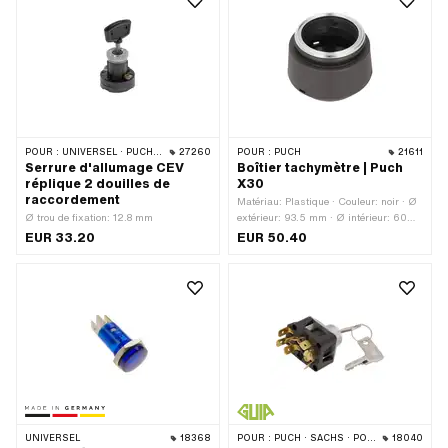
POUR :
UNIVERSEL · PUCH · SACHS · PONY / CILO (BÊTA 521 & 512) · ZÜNDAPP BELMONDO · HERCULES
27260
POUR :
PUCH
21611
Serrure d'allumage CEV
Boîtier tachymètre | Puch
réplique 2 douilles de
X30
raccordement
Matériau: Plastique · Couleur: noir · Ø
Ø trou de fixation: 12.8 mm
extérieur: 93.5 mm · Ø intérieur: 60
mm · Surface: bruts · Ø trou de
EUR 33.20
EUR 50.40
fixation: 14.8 mm · Hauteur totale: 51.5
mm
UNIVERSEL
18368
POUR :
PUCH · SACHS · PONY / CILO (BÊTA 521 & 512) · ZÜNDAPP BELMONDO
18040