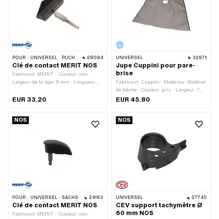
POUR :
UNIVERSEL · PUCH · SACHS · ZÜNDAPP BELMONDO
28084
UNIVERSEL
32871
Clé de contact MERIT NOS
Jupe Cuppini pour pare-
brise
Fabricant: MERIT · Couleur: noir ·
Largeur de la tige: 6 mm · Longueur
Fabricant: Cuppini · Matériau: Matériel
totale: 54 mm · Longueur de la tige: 26
de bâche · Couleur: gris · Largeur: 700
mm
mm · Hauteur: 600 mm
EUR 33.20
EUR 45.80
NOS
NOS
POUR :
UNIVERSEL · SACHS
24163
UNIVERSEL
27740
Clé de contact MERIT NOS
CEV support tachymètre Ø
60 mm NOS
Fabricant: MERIT · Couleur: noir ·