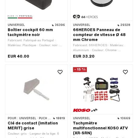
UNIVERSEL
36396
UNIVERSEL
29328
Boîtier cockpit 60 mm
66HEROES Panneau de
tachymètre noir
compteur de vitesse Ø 48
mm Chrome
Fabricant: Fabriqué au Portugal ·
Matériau: Plastique · Couleur: noir ·
Fabricant: 66HEROES · Matériau:
Longueur totale: 160 mm · Largeur: 80
Aluminium · Couleur: Chrome ·
mm · Hauteur: 80 mm · Enregistrement
Surface: chromé · Ø trou de fixation: 48
EUR 40.00
EUR 33.20
du compteur de vitesse: 60 mm ·
mm
Nombre de points de fixation: 2 pcs ·
- 15 %
Ø trou de fixation: 6.5 mm
POUR :
UNIVERSEL · PUCH · SACHS · ZÜNDAPP BELMONDO
18819
UNIVERSEL
10669
Clé de contact (imitation
Tachymètre
MERIT) grise
multifonctionnel KOSO ATV
(XR-SRN)
Couleur: gris · Largeur de la tige: 6