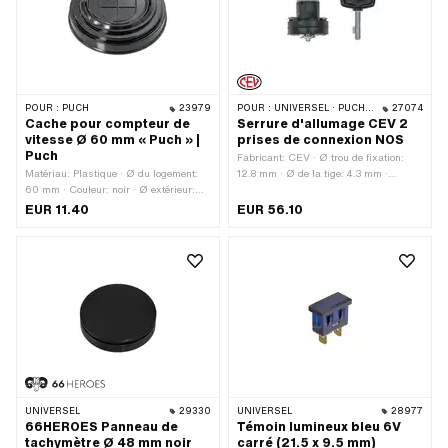
POUR :
PUCH
23979
POUR :
UNIVERSEL · PUCH · SACHS · PONY / CILO (BÊTA 521 & 512)
27074
Cache pour compteur de
Serrure d'allumage CEV 2
vitesse Ø 60 mm « Puch » |
prises de connexion NOS
Puch
Fabricant: CEV · Ø trou de fixation:
Matériau: Plastique · Ø du logement:
12.8 mm · Ø de la tige: 4.3 mm ·
60 mm · Couleur: noir · Ø extérieur:
Longueur de la tige: 22 mm
60 mm · Éclairage: sans
EUR 11.40
EUR 56.10
UNIVERSEL
29330
UNIVERSEL
28977
66HEROES Panneau de
Témoin lumineux bleu 6V
tachymètre Ø 48 mm noir
carré (21.5 x 9.5 mm)