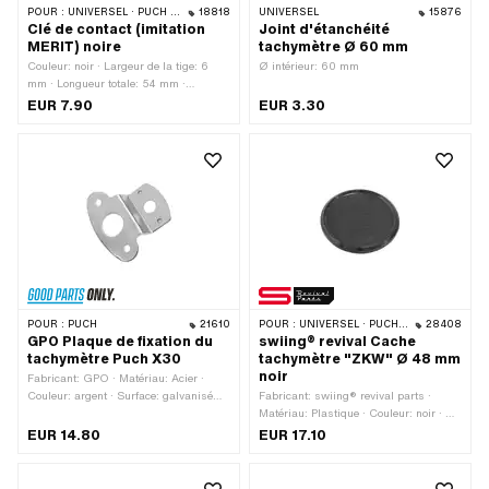
POUR :
UNIVERSEL · PUCH · SACHS · ZÜNDAPP BELMONDO
18818
UNIVERSEL
15876
Clé de contact (imitation
Joint d'étanchéité
MERIT) noire
tachymètre Ø 60 mm
Couleur: noir · Largeur de la tige: 6
Ø intérieur: 60 mm
mm · Longueur totale: 54 mm ·
Longueur de la tige: 36 mm · Puch
EUR 7.90
EUR 3.30
numéro OEM: 328.1.54.115.1
POUR :
PUCH
21610
POUR :
UNIVERSEL · PUCH · SACHS
28408
GPO Plaque de fixation du
swiing® revival Cache
tachymètre Puch X30
tachymètre "ZKW" Ø 48 mm
noir
Fabricant: GPO · Matériau: Acier ·
Couleur: argent · Surface: galvanisé
Fabricant: swiing® revival parts ·
bleu
Matériau: Plastique · Couleur: noir · Ø
trou de fixation: 48 mm
EUR 14.80
EUR 17.10