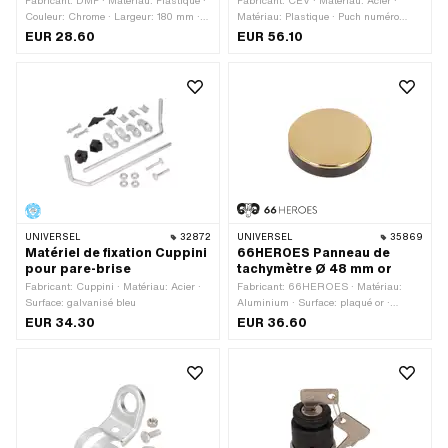
Fabricant: DMP · Matériau: Plastique ·
Fabricant: CEV · Matériau: Acier ·
Couleur: Chrome · Largeur: 180 mm ·
Matériau: Plastique · Puch numéro
Ø intérieur: 130 mm · Hauteur: 300
OEM: 270.6.53.021.1
EUR 28.60
EUR 56.10
mm · Surface: chromé · Profondeur: 140
mm
UNIVERSEL
32872
UNIVERSEL
35869
Matériel de fixation Cuppini
66HEROES Panneau de
pour pare-brise
tachymètre Ø 48 mm or
Fabricant: Cuppini · Matériau: Acier ·
Fabricant: 66HEROES · Matériau:
Surface: galvanisé bleu
Aluminium · Surface: plaqué or ·
Couleur: or · Hauteur totale: 3 mm · Ø
EUR 34.30
EUR 36.60
extérieur: 48 mm · Ø trou de fixation:
48 mm