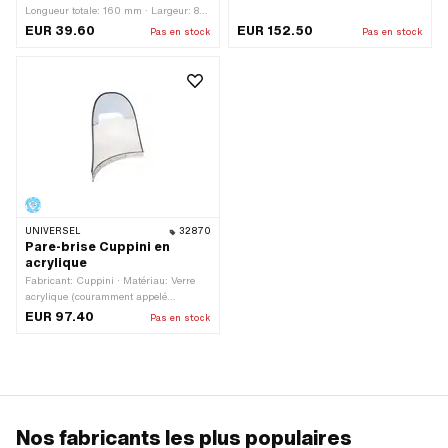
Longueur totale: 160 mm · Largeur: 80
plexiglas) · Largeur: 50 mm · Hauteur:
mm · Hauteur: 90 mm ·
540 mm
EUR 39.60
EUR 152.50
Pas en stock
Pas en stock
Enregistrement du compteur de
vitesse: 48 mm · Nombre de points de
fixation: 2 pcs · Ø trou de fixation: 6.5
mm
UNIVERSEL
32870
Pare-brise Cuppini en
acrylique
Fabricant: Cuppini · Matériau: Verre
acrylique (couramment appelé
plexiglas) · Largeur: 540 mm ·
EUR 97.40
Pas en stock
Hauteur: 530 mm
Nos fabricants les plus populaires