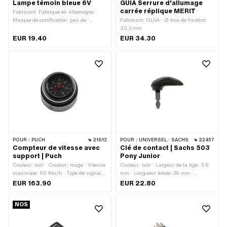
Lampe témoin bleue 6V
GUIA Serrure d'allumage
carrée réplique MERIT
Fabricant: Fabriqué en Allemagne ·
Marque de certification: pas de ·
Fabricant: GUIA · Ø trou de fixation:
Tension: 6 V · Couleur: bleu · Ø
20.3 mm
extérieur: 16 mm · Longueur totale: 35
EUR 19.40
EUR 34.30
mm · LED: Non
POUR :
PUCH
21613
POUR :
UNIVERSEL · SACHS
22457
Compteur de vitesse avec
Clé de contact | Sachs 503
support | Puch
Pony Junior
Couleur: noir · Couleur: rouge · Vitesse
Couleur: noir · Largeur de la tige: 5.8
maximale: 60 Km/h · Type de signal
mm · Longueur totale: 39 mm ·
Tacho: analogique · Ø du logement: 60
Longueur de la tige: 22 mm
EUR 163.90
EUR 22.80
mm
NOS