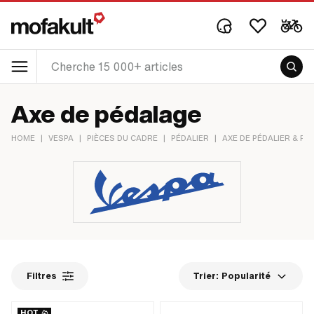
Axe de pédalage
HOME
|
VESPA
|
PIÈCES DU CADRE
|
PÉDALIER
|
AXE DE PÉDALIER & R
Filtres
Trier:
Popularité
HOT