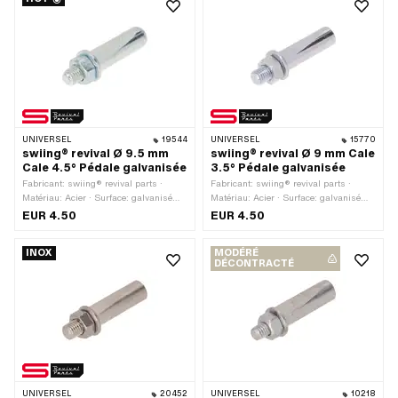
UNIVERSEL
19544
UNIVERSEL
15770
swiing® revival Ø 9.5 mm
swiing® revival Ø 9 mm Cale
Cale 4.5° Pédale galvanisée
3.5° Pédale galvanisée
Fabricant: swiing® revival parts ·
Fabricant: swiing® revival parts ·
Matériau: Acier · Surface: galvanisé
Matériau: Acier · Surface: galvanisé
bleu · Type de filetage: M7x1 (filetage
bleu · Type de filetage: M7x1 (filetage
EUR 4.50
EUR 4.50
standard) · Couleur: argent · Ø
standard) · Couleur: argent · Ø
extérieur: 9.5 mm · Angle de la cale de
extérieur: 9 mm · Angle de la cale de
INOX
MODÉRÉ
manivelle: 4.5° · Longueur totale: 43
manivelle: 3.5° · Longueur totale: 43
DÉCONTRACTÉ
mm
mm
UNIVERSEL
20452
UNIVERSEL
10218