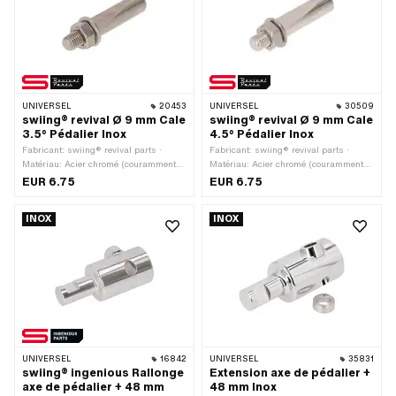
UNIVERSEL
20453
UNIVERSEL
30509
swiing® revival Ø 9 mm Cale
swiing® revival Ø 9 mm Cale
3.5° Pédalier Inox
4.5° Pédalier Inox
Fabricant: swiing® revival parts ·
Fabricant: swiing® revival parts ·
Matériau: Acier chromé (couramment
Matériau: Acier chromé (couramment
appelé Nirosta) · Type de filetage:
appelé Nirosta) · Type de filetage:
EUR 6.75
EUR 6.75
M7x1 (filetage standard) · Ø extérieur:
M7x1 (filetage standard) · Ø extérieur:
9 mm · Angle de la cale de manivelle:
9 mm · Angle de la cale de manivelle:
INOX
INOX
3.5° · Longueur totale: 44 mm
4.5° · Longueur totale: 43 mm
UNIVERSEL
16842
UNIVERSEL
35831
swiing® ingenious Rallonge
Extension axe de pédalier +
axe de pédalier + 48 mm
48 mm Inox