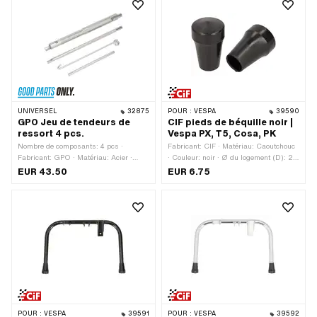
UNIVERSEL
32875
POUR :
VESPA
39590
GPO Jeu de tendeurs de
CIF pieds de béquille noir |
ressort 4 pcs.
Vespa PX, T5, Cosa, PK
Nombre de composants: 4 pcs ·
Fabricant: CIF · Matériau: Caoutchouc
Fabricant: GPO · Matériau: Acier ·
· Couleur: noir · Ø du logement (D): 22
Surface: galvanisé bleu · Surface:
mm · Largeur du pied de support (F):
EUR 43.50
EUR 6.75
nervuré · Longueur totale: 130 - 230
37.5 mm · Hauteur totale: 60 mm ·
mm · Longueur totale: 170 - 230 mm ·
Piaggio numéro OEM: 174919 · Piaggio
Longueur totale: 200 - 230 mm ·
numéro OEM: 176166
Champ d'application: Outils spéciaux
POUR :
VESPA
39591
POUR :
VESPA
39592