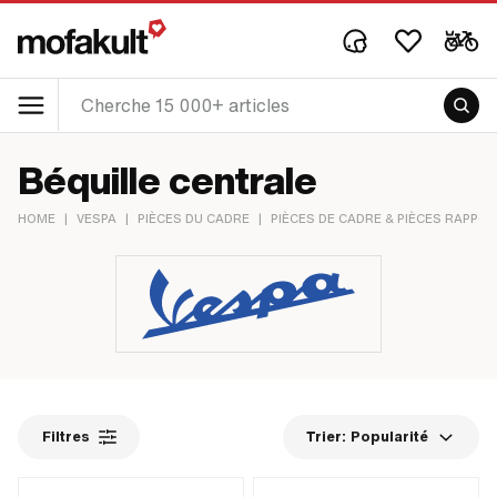
Béquille centrale
HOME
|
VESPA
|
PIÈCES DU CADRE
|
PIÈCES DE CADRE & PIÈCES RAPPO
Filtres
Trier:
Popularité