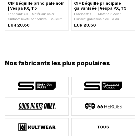
CIF béquille principale noir
CIF béquille principale
| Vespa PX, T5
galvanisée | Vespa PX, T5
Fabricant: CIF · Matériau: Acier ·
Fabricant: CIF · Matériau: Acier ·
Surface: revêtu par poudre · Couleur:
Surface: galvanisé bleu · Ø du
noir · Ø du logement (D): 22 mm ·
logement (D): 22 mm · Hauteur totale:
EUR 28.60
EUR 28.60
Hauteur totale: 295 mm · Piaggio
295 mm · Piaggio numéro OEM:
numéro OEM: 175427 · Piaggio
175427 · Piaggio numéro OEM:
numéro OEM: 176160
176160
Nos fabricants les plus populaires
TOUS