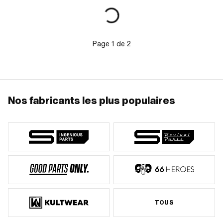
extérieur du volant: 115.8 mm ·
Longueur du cône: 18 mm · Rapport
conique: 1:5 · Hauteur: 37 mm · Poids:
860 g · Puch numéro BOSCH: 0 212
124 066
Page
1
de
2
Nos fabricants les plus populaires
TOUS