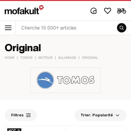
Original
HOME
|
TOMOS
|
MOTEUR
|
ALLUMAGE
|
ORIGINAL
Filtres
Trier:
Popularité
HOT