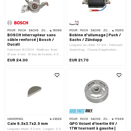
POUR :
PUCH · SACHS · ZÜNDAPP BELMONDO · TOMOS · DKW · HERCULES · KREIDLER · ZÜNDAPP · KTM · RIXE
18396
POUR :
PUCH · SACHS · ZÜNDAPP BELMONDO · TOMOS · DKW · HERCULES · KREIDLER · ZÜNDAPP · KTM · RIXE
10250
BOSCH interrupteur sans
Bobine d'allumage | Puch /
câble renforcé | Bosch /
Sachs / Zündapp
Ducati
Longueur du câble: 57 mm · Fabricant:
Fabricant: BOSCH · Matériau: Acier ·
Quenching · Champ d'application:
Ø axe: 4 mm · Ø trou de fixation: 4.5
Original · Champ d'application:
mm · Câble disponible: Non · Nombre
Standard · Ø du logement de câble:
EUR 24.00
EUR 21.70
de points de fixation: 1 pcs · Champ
6.4 mm · Longueur totale: 76.5 mm ·
d'application: Tuning · Ø intérieur du
Couleur: noir · Hauteur: 10.4 mm · Lieu
volant: 90 mm · Version alternative du
d'utilisation: Interne (dans l'allumage)
numéro OEM de Pony: A4606 ·
· Ø intérieur du volant: 90 mm ·
Version alternative du numéro OEM de
Nombre de points de fixation: 2 pcs ·
Sachs: 0983 106 000 · Puch numéro
Ø trou de fixation: 4.5 mm · Type de
BOSCH: 1 217 013 020 · BERU
fixation: Vis
numéro OEM: 0 340 100 466
UNIVERSEL
24526
POUR :
PUCH · SACHS · ZÜNDAPP BELMONDO · TOMOS · DKW · HERCULES · KREIDLER · ZÜNDAPP · KTM · RIXE
17669
Cale 9.3x3.7x2.5 mm
GPO Volant d'inertie 6V /
17W tournant à gauche |
Longueur totale: 9.3 mm · Largeur: 2.5