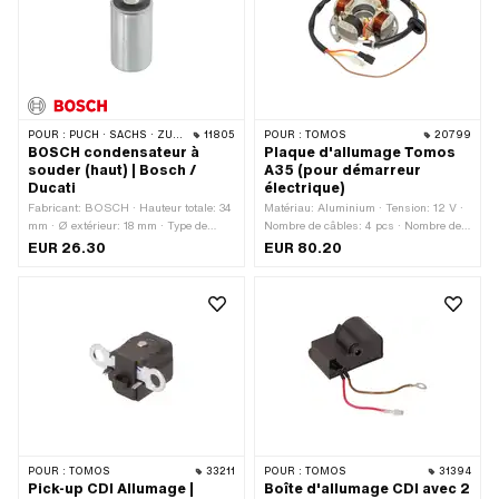
POUR :
PUCH · SACHS · ZÜNDAPP BELMONDO · TOMOS · DKW · HERCULES · KREIDLER · ZÜNDAPP · KTM · RIXE
11805
POUR :
TOMOS
20799
BOSCH condensateur à
Plaque d'allumage Tomos
souder (haut) | Bosch /
A35 (pour démarreur
Ducati
électrique)
Fabricant: BOSCH · Hauteur totale: 34
Matériau: Aluminium · Tension: 12 V ·
mm · Ø extérieur: 18 mm · Type de
Nombre de câbles: 4 pcs · Nombre de
montage: Connexion enfichable serrée ·
points de fixation: 2 pcs
EUR 26.30
EUR 80.20
Type de connexion: Soudage · Hauteur:
32 mm · Champ d'application:
Original · Champ d'application:
Standard · Puch numéro OEM: 500 2
50 013 2 · Puch numéro Kreidler: 08 16
33 · Zündapp numéro OEM: 277 07
909 · Puch numéro BOSCH: 1 237 330
037 · Sachs N° OEM: 0 965 091 000
POUR :
TOMOS
33211
POUR :
TOMOS
31394
Pick-up CDI Allumage |
Boîte d'allumage CDI avec 2