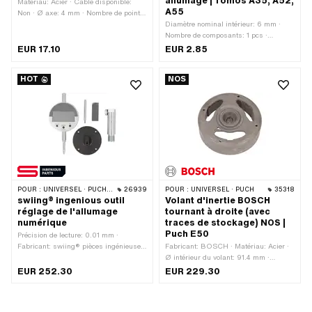
allumage | Tomos A35, A52,
Matériau: Acier · Câble disponible:
A55
Non · Ø axe: 4 mm · Nombre de points
de fixation: 1 pcs · Ø trou de fixation:
Diamètre nominal intérieur: 6 mm ·
4.5 mm · Champ d'application:
Nombre de composants: 1 pcs ·
Standard
Fabricant: swiing® revival parts ·
EUR 17.10
EUR 2.85
Matériau: Acier · Surface: galvanisé
bleu · Épaisseur: 10 mm · Taille du
HOT
NOS
filetage: M6 · Diamètre nominal
(filetage): 6 mm · Ø intérieur: 6.2 mm
· Ø extérieur: 12 mm · Tomos numéro
OEM: 233719
POUR :
UNIVERSEL · PUCH · SACHS · ZÜNDAPP BELMONDO · SOLEX · TOMOS · BYE BIKE
26939
POUR :
UNIVERSEL · PUCH
35318
swiing® ingenious outil
Volant d'inertie BOSCH
réglage de l'allumage
tournant à droite (avec
numérique
traces de stockage) NOS |
Puch E50
Précision de lecture: 0.01 mm ·
Fabricant: swiing® pièces ingénieuses
Fabricant: BOSCH · Matériau: Acier ·
· Type de filetage: MF14x1.25 (filetage
Ø intérieur du volant: 91.4 mm ·
fin) · Champ d'application: Outil de
Tension: 6 V · Sens de rotation: à
EUR 252.30
EUR 229.30
mesure · Nombre de composants: 4
droite · Puissance: 16 W · Puissance:
pcs
22 W · Ø Cône petit intérieur: 12.5 mm
· Ø cône grand intérieur: 15 mm · Ø