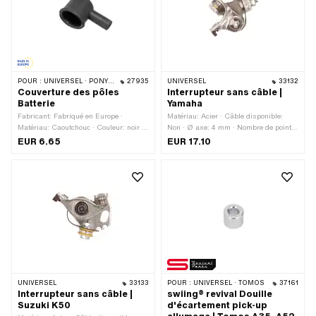
POUR :
UNIVERSEL · PONY / CILO (BÊTA 521 & 512) · TOMOS
27935
UNIVERSEL
33132
Couverture des pôles
Interrupteur sans câble |
Batterie
Yamaha
Fabricant: Fabriqué en Europe ·
Matériau: Acier · Câble disponible:
Matériau: Caoutchouc · Couleur: noir ·
Non · Ø axe: 4 mm · Nombre de points
Longueur totale: 37 mm · Hauteur: 22
de fixation: 1 pcs · Ø trou de fixation:
EUR 6.65
EUR 17.10
mm · Ø intérieur: 16 mm · Tomos
4.5 mm · Champ d'application:
numéro OEM: 230886
Standard
UNIVERSEL
33133
POUR :
UNIVERSEL · TOMOS
37161
Interrupteur sans câble |
swiing® revival Douille
Suzuki K50
d'écartement pick-up