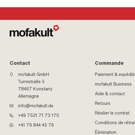
Contact
Commande
mofakult GmbH
Paiement & expédit
Turmstraße 5
mofakult Business
78467 Konstanz
Aide & contact
Allemagne
Retours
info@mofakult.de
Résilier le contrat
+49 7531 71 73 170
Conditions de rétra
+41 79 844 45 76
Élimination