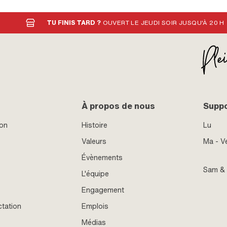
TU FINIS TARD ?
OUVERT LE JEUDI SOIR JUSQU'À 20 H
À propos de nous
Supp
ion
Histoire
Lu
Valeurs
Ma - V
Évènements
Sam &
L'équipe
Engagement
ctation
Emplois
Médias