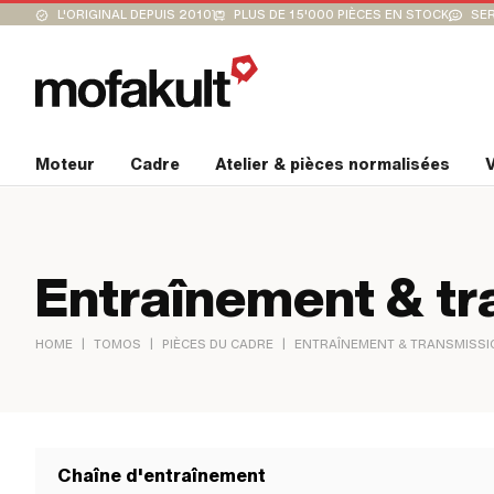
L'ORIGINAL DEPUIS 2010
PLUS DE 15'000 PIÈCES EN STOCK
SER
Moteur
Cadre
Atelier & pièces normalisées
V
Entraînement & tr
|
|
|
HOME
TOMOS
PIÈCES DU CADRE
ENTRAÎNEMENT & TRANSMISSI
Chaîne d'entraînement