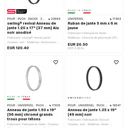
POUR :
PUCH · SACHS · ZÜNDAPP BELMONDO · DKW · HERCULES
24994
UNIVERSEL
17464
swiing® revival Anneau de
Ruban de jante 5 mm x 6 m
jante 1.20 x 17" (37 mm) Alu
jaune
noir anodisé
Fabricant: Fabriqué en Italie ·
Fabricant: swiing® revival parts ·
Matériau: Chlorure de polyvinyle (PVC)
Couleur: noir · Matériau: Aluminium ·
· Couleur: jaune · Largeur: 5 mm ·
EUR 20.50
Surface: anodisé · Taille des roues: 17
Longueur totale: 6000 mm ·
EUR 120.40
EUR 3.42/m
" · Profondeur du fond de jante: 6.8 mm
Composition du verso: Colle · Lieu
· Diamètre nominal: 433.5 mm ·
d'utilisation: Roue · Transferfolie: Non
Largeur totale à l'extérieur: 36.8 mm ·
Ouverture de bouche [pouces]: 1.2 " ·
Ouverture [mm]: 27.6 mm · Ø trou de
mamelon: 5.5 mm · Nombre de trous
de rayons: 36 pcs
POUR :
UNIVERSEL · PUCH · SACHS
17835
POUR :
UNIVERSEL · PUCH · SACHS
18547
Anneau de jante 1.50 x 19"
Anneau de jante 1.35 x 19"
(56 mm) chromé grands
(49 mm) noir
trous pour tétons
Fabricant: Fabriqué en Suisse ·
Fabricant: Fabriqué en Italie · Couleur:
Couleur: noir · Matériau: Acier ·