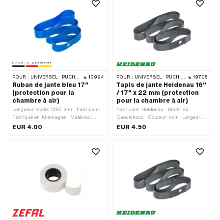
POUR :
UNIVERSEL · PUCH · SACHS · PONY / CILO (BÊTA 521 & 512) · PIAGGIO · ZÜNDAPP BELMONDO · TOMOS
10994
POUR :
UNIVERSEL · PUCH · SACHS · PONY / CILO (BÊTA 521 & 512) · PIAGGIO · ZÜNDAPP BELMONDO · TOMOS · BYE BIKE · ALPA CHOPPER / TURBO · CILO
19705
Ruban de jante bleu 17"
Tapis de jante Heidenau 16"
(protection pour la
/ 17" x 22 mm (protection
chambre à air)
pour la chambre à air)
Longueur totale: 1280 mm · Fabricant:
Fabricant: Heidenau · Matériau:
Fabriqué en Allemagne · Matériau:
Caoutchouc · Couleur: noir · Largeur:
Caoutchouc · Couleur: bleu · Largeur:
22 mm · Longueur totale: 1150 mm ·
EUR 4.00
EUR 4.50
23 mm · Taille des roues: 17 "
Taille des roues: 16 - 17 "