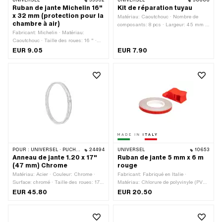
UNIVERSEL
33302
UNIVERSEL
36666
Ruban de jante Michelin 16"
Kit de réparation tuyau
x 32 mm (protection pour la
Matériau: Caoutchouc · Nombre de
chambre à air)
composants: 8 pcs · Largeur: 45 mm ·
Fabricant: Michelin · Matériau:
Hauteur: 20 mm · Longueur totale: 82
Caoutchouc · Taille des roues: 16 " ·
mm
Largeur: 32 mm · Longueur totale:
EUR 9.05
EUR 7.90
1050 mm · Couleur: noir
POUR :
UNIVERSEL · PUCH · SACHS · ZÜNDAPP BELMONDO
24494
UNIVERSEL
10653
Anneau de jante 1.20 x 17"
Ruban de jante 5 mm x 6 m
(47 mm) Chrome
rouge
Matériau: Acier · Couleur: Chrome ·
Fabricant: Fabriqué en Italie ·
Surface: chromé · Taille des roues: 17 "
Matériau: Chlorure de polyvinyle (PVC)
· Diamètre nominal: 433 mm ·
· Couleur: rouge · Largeur: 5 mm ·
EUR 45.80
EUR 20.50
Profondeur du fond de jante: 6 mm ·
Longueur totale: 6000 mm ·
Largeur totale à l'extérieur: 47 mm ·
Composition du verso: Colle · Lieu
Nombre de trous de rayons: 36 pcs · Ø
d'utilisation: Roue · Transferfolie: Non
trou de mamelon: 6.5 mm · Ouverture