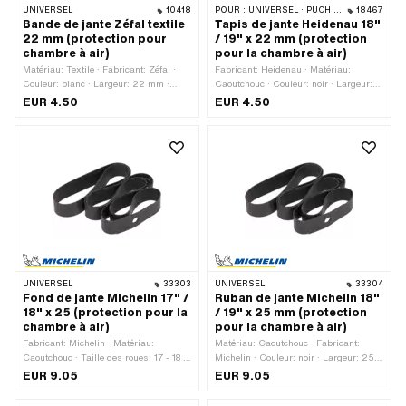
UNIVERSEL
10418
POUR :
UNIVERSEL · PUCH · SACHS
18467
Bande de jante Zéfal textile
Tapis de jante Heidenau 18"
22 mm (protection pour
/ 19" x 22 mm (protection
chambre à air)
pour la chambre à air)
Matériau: Textile · Fabricant: Zéfal ·
Fabricant: Heidenau · Matériau:
Couleur: blanc · Largeur: 22 mm ·
Caoutchouc · Couleur: noir · Largeur:
Longueur totale: 1500 mm · Taille des
22 mm · Longueur totale: 1320 mm ·
EUR 4.50
EUR 4.50
roues: 1 - 21 "
Taille des roues: 18 - 19 "
UNIVERSEL
33303
UNIVERSEL
33304
Fond de jante Michelin 17" /
Ruban de jante Michelin 18"
18" x 25 (protection pour la
/ 19" x 25 mm (protection
chambre à air)
pour la chambre à air)
Fabricant: Michelin · Matériau:
Matériau: Caoutchouc · Fabricant:
Caoutchouc · Taille des roues: 17 - 18 "
Michelin · Couleur: noir · Largeur: 25
· Largeur: 25 mm · Longueur totale:
mm · Longueur totale: 1300 mm · Taille
EUR 9.05
EUR 9.05
1210 mm · Couleur: noir
des roues: 18 - 19 "