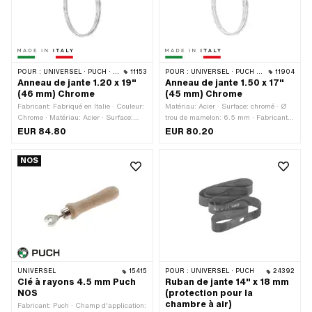
POUR :
UNIVERSEL · PUCH · SACHS
11153
POUR :
UNIVERSEL · PUCH · SACHS · ZÜNDAPP BELMONDO
11904
Anneau de jante 1.20 x 19"
Anneau de jante 1.50 x 17"
(46 mm) Chrome
(45 mm) Chrome
Fabricant: Fabriqué en Italie · Couleur:
Matériau: Acier · Surface: chromé · Ø
Chrome · Matériau: Acier · Surface:
trou de mamelon: 6.5 mm · Fabricant:
chromé · Diamètre nominal: 482 mm ·
Fabriqué en Italie · Couleur: Chrome ·
EUR 84.80
EUR 80.20
Taille des roues: 19 " · Profondeur du
Diamètre nominal: 432 mm ·
fond de jante: 8.5 mm · Largeur totale à
Profondeur du fond de jante: 7.5 mm ·
NOS
l'extérieur: 45.8 mm · Ouverture de
Ouverture de bouche [pouces]: 1.5 " ·
bouche [pouces]: 1.2 " · Ouverture
Ouverture [mm]: 38.5 mm · Taille des
[mm]: 29.5 mm · Ø trou de mamelon:
roues: 17 " · Largeur totale à
5.3 mm · Nombre de trous de rayons:
l'extérieur: 56 mm · Nombre de trous
36 pcs
de rayons: 36 pcs
UNIVERSEL
15415
POUR :
UNIVERSEL · PUCH
24392
Clé à rayons 4.5 mm Puch
Ruban de jante 14" x 18 mm
NOS
(protection pour la
chambre à air)
Fabricant: Puch · Champ d'application: