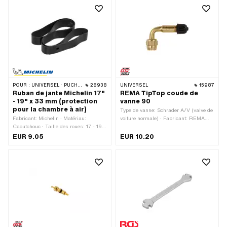
POUR :
UNIVERSEL · PUCH · SACHS · PONY / CILO (BÊTA 521 & 512) · PIAGGIO · ZÜNDAPP BELMONDO · BYE BIKE
28938
UNIVERSEL
15987
Ruban de jante Michelin 17"
REMA TipTop coude de
- 19" x 33 mm (protection
vanne 90
pour la chambre à air)
Type de vanne: Schrader A/V (valve de
Fabricant: Michelin · Matériau:
voiture normale) · Fabricant: REMA
Caoutchouc · Taille des roues: 17 - 19 "
TipTop · Type de filetage: VG 8x32
· Largeur: 33 mm · Couleur: noir
(8x0.794 mm)
EUR 9.05
EUR 10.20