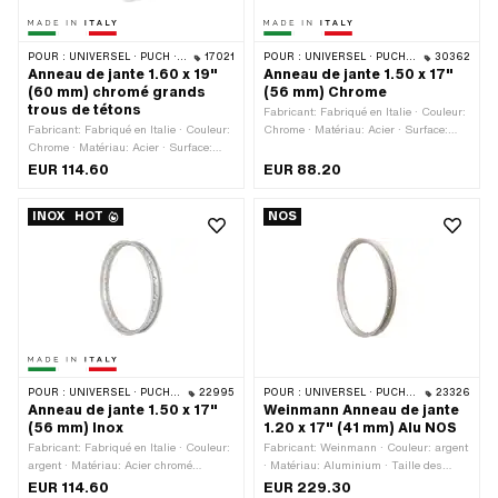
POUR :
UNIVERSEL · PUCH · SACHS
17021
POUR :
UNIVERSEL · PUCH · SACHS · ZÜNDAPP BELMONDO
30362
Anneau de jante 1.60 x 19"
Anneau de jante 1.50 x 17"
(60 mm) chromé grands
(56 mm) Chrome
trous de tétons
Fabricant: Fabriqué en Italie · Couleur:
Fabricant: Fabriqué en Italie · Couleur:
Chrome · Matériau: Acier · Surface:
Chrome · Matériau: Acier · Surface:
chromé · Diamètre nominal: 432 mm ·
chromé · Taille des roues: 19 " ·
Taille des roues: 17 " · Profondeur du
EUR 114.60
EUR 88.20
Profondeur du fond de jante: 8.5 mm ·
fond de jante: 7.5 mm · Largeur totale à
Diamètre nominal: 482 mm · Largeur
l'extérieur: 56 mm · Ouverture de
INOX
HOT
NOS
totale à l'extérieur: 60 mm · Ouverture
bouche [pouces]: 1.5 " · Ouverture
de bouche [pouces]: 1.6 " · Ouverture
[mm]: 38.5 mm · Ø trou de mamelon:
[mm]: 41.2 mm · Ø trou de mamelon:
6.5 mm · Nombre de trous de rayons:
7.1 mm · Nombre de trous de rayons:
36 pcs
36 pcs
POUR :
UNIVERSEL · PUCH · SACHS · ZÜNDAPP BELMONDO
22995
POUR :
UNIVERSEL · PUCH · SACHS
23326
Anneau de jante 1.50 x 17"
Weinmann Anneau de jante
(56 mm) Inox
1.20 x 17" (41 mm) Alu NOS
Fabricant: Fabriqué en Italie · Couleur:
Fabricant: Weinmann · Couleur: argent
argent · Matériau: Acier chromé
· Matériau: Aluminium · Taille des
(couramment appelé Nirosta) · Taille
roues: 17 " · Profondeur du fond de
EUR 114.60
EUR 229.30