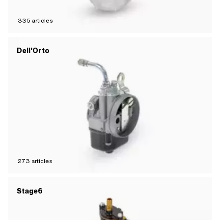
335
articles
Dell'Orto
273
articles
Stage6