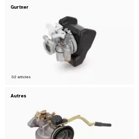
Gurtner
32
articles
Autres