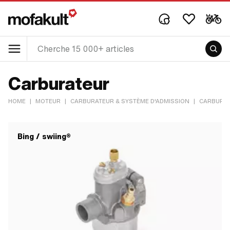
Carburateur
HOME
|
MOTEUR
|
CARBURATEUR & SYSTÈME D'ADMISSION
|
CARBURA
Bing / swiing®