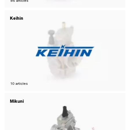
86
articles
Keihin
10
articles
Mikuni