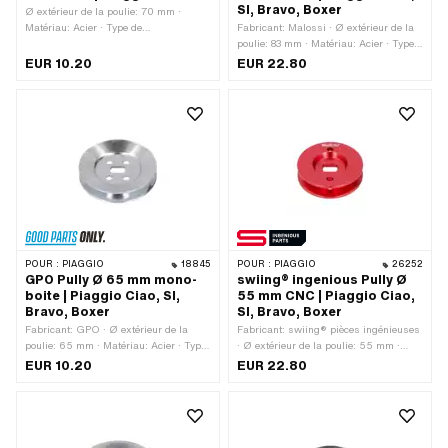
SI, Bravo, Boxer
Ø extérieur de la poulie: 70 mm ·
Matériau: Acier · Type de
Fabricant: Malossi · Ø extérieur de la
transmission: Mono · Surface:
poulie: 83 mm · Matériau: Acier · Type
galvanisé bleu
de transmission: Mono · Surface:
EUR 10.20
EUR 22.80
galvanisé bleu
POUR :
PIAGGIO
18845
POUR :
PIAGGIO
26252
GPO Pully Ø 65 mm mono-
swiing® ingenious Pully Ø
boite | Piaggio Ciao, SI,
55 mm CNC | Piaggio Ciao,
Bravo, Boxer
SI, Bravo, Boxer
Fabricant: GPO · Ø extérieur de la
Fabricant: swiing® pièces ingénieuses
poulie: 65 mm · Matériau: Acier · Type
· Ø extérieur de la poulie: 55 mm ·
de transmission: Mono · Surface:
Matériau: Aluminium · Type de
EUR 10.20
EUR 22.80
galvanisé bleu
transmission: Mono · Surface: anodisé
· Couleur: rouge