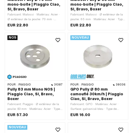
mono-boite | Piaggio Ciao,
mono-boite | Piaggio Ciao,
SI, Bravo, Boxer
SI, Bravo, Boxer
Fabricant: Malossi · Matériau: Acier ·
Fabricant: Malossi · Ø extérieur de la
Ø extérieur de la poulie: 70 mm ·
poulie: 65 mm · Matériau: Acier · Type
Surface: galvanisé bleu · Type de
de transmission: Mono · Surface:
EUR 22.80
EUR 22.80
transmission: Mono
galvanisé bleu
NOS
NOUVEAU
POUR :
PIAGGIO
31387
POUR :
PIAGGIO
38036
Pully 83 mm Mono NOS |
GPO Pully Ø 80 mm
Piaggio Ciao, SI, Bravo,
camouflé 30km/h | Piaggio
Boxer
Ciao, SI, Bravo, Boxer
Fabricant: Piaggio · Ø extérieur de la
Fabricant: GPO · Matériau: Acier ·
poulie: 83 mm · Matériau: Acier · Type
Surface: galvanisé bleu · Type de
de transmission: Mono · Surface:
transmission: Mono · Ø extérieur: 80
EUR 57.30
EUR 16.00
galvanisé bleu · Piaggio numéro OEM:
mm
1148482
NOUVEAU