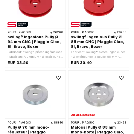
POUR :
PIAGGIO
26260
POUR :
PIAGGIO
26258
swiing® ingenious Pully Ø
swiing® ingenious Pully Ø
94 mm CNC | Piaggio Ciao,
85 mm CNC | Piaggio Ciao,
SI, Bravo, Boxer
SI, Bravo, Boxer
Fabricant: swiing® pièces ingénieuses
Fabricant: swiing® pièces ingénieuses
· Matériau: Aluminium · Ø extérieur de
· Ø extérieur de la poulie: 85 mm ·
la poulie: 94 mm · Surface: anodisé ·
Matériau: Aluminium · Type de
EUR 33.20
EUR 30.40
Type de transmission: Mono · Couleur:
transmission: Mono · Surface: anodisé
rouge
· Couleur: rouge
POUR :
PIAGGIO
18846
POUR :
PIAGGIO
23426
Pully Ø 70 mm mono-
Malossi Pully Ø 83 mm
réducteur | Piaggio
mono-boite | Piaggio Ciao,