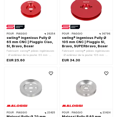
POUR :
PIAGGIO
26254
POUR :
PIAGGIO
36796
swiing® ingenious Pully Ø
swiing® ingenious Pully Ø
65 mm CNC | Piaggio Ciao,
105 mm CNC | Piaggio SI,
SI, Bravo, Boxer
Bravo, SUPERbravo, Boxer
Fabricant: swiing® pièces ingénieuses
Fabricant: swiing® pièces ingénieuses
· Ø extérieur de la poulie: 65 mm ·
· Ø extérieur de la poulie: 105 mm ·
Matériau: Aluminium · Type de
Matériau: Aluminium · Type de
EUR 25.60
EUR 34.30
transmission: Mono · Surface: anodisé
transmission: Mono · Surface: anodisé
· Couleur: rouge
· Couleur: rouge · Champ
d'application: Tuning
POUR :
PIAGGIO
23425
POUR :
PIAGGIO
23424
Malossi Pully Ø 70 mm
Malossi Pully Ø 65 mm