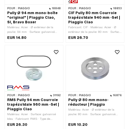
POUR :
PIAGGIO
18848
POUR :
PIAGGIO
18853
Pully Ø 94 mm mono-boîte
CIF Pully 80 mm Courroie
"original" | Piaggio Ciao,
trapézoïdale 940 mm -Set |
SI, Bravo Boxer
Piaggio Ciao
Matériau: Acier · Ø extérieur de la
Fabricant: CIF · Matériau: Acier · Ø
poulie: 94 mm · Surface: galvanisé
extérieur de la poulie: 80 mm · Surface:
bleu · Type de transmission: Mono
galvanisé bleu · Type de transmission:
EUR 14.80
EUR 26.70
Mono
POUR :
PIAGGIO
31192
POUR :
PIAGGIO
16876
RMS Pully 94 mm Courroie
Pully Ø 80 mm mono-
trapézoïdale 960 mm -Set |
réducteur | Piaggio
Piaggio Ciao
Matériau: Acier · Ø extérieur de la
Matériau: Acier · Surface: galvanisé
poulie: 80 mm · Surface: galvanisé
bleu · Fabricant: RMS · Type de
bleu · Type de transmission: Mono
transmission: Mono · Ø extérieur de la
EUR 26.30
EUR 10.20
poulie: 94 mm