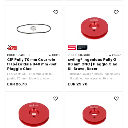
POUR :
PIAGGIO
18852
POUR :
PIAGGIO
26257
CIF Pully 70 mm Courroie
swiing® ingenious Pully Ø
trapézoïdale 940 mm -Set |
80 mm CNC | Piaggio Ciao,
Piaggio Ciao
SI, Bravo, Boxer
Fabricant: CIF · Ø extérieur de la
Fabricant: swiing® pièces ingénieuses
poulie: 70 mm · Matériau: Acier ·
· Ø extérieur de la poulie: 80 mm ·
Surface: galvanisé bleu · Type de
Matériau: Aluminium · Type de
EUR 26.70
EUR 29.70
transmission: Mono
transmission: Mono · Surface: anodisé
· Couleur: rouge