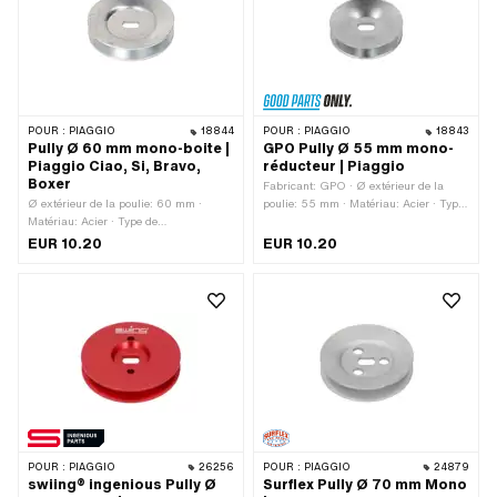
POUR :
PIAGGIO
18844
POUR :
PIAGGIO
18843
Pully Ø 60 mm mono-boite |
GPO Pully Ø 55 mm mono-
Piaggio Ciao, Si, Bravo,
réducteur | Piaggio
Boxer
Fabricant: GPO · Ø extérieur de la
Ø extérieur de la poulie: 60 mm ·
poulie: 55 mm · Matériau: Acier · Type
Matériau: Acier · Type de
de transmission: Mono · Surface:
transmission: Mono · Surface:
galvanisé bleu
EUR 10.20
EUR 10.20
galvanisé bleu
POUR :
PIAGGIO
26256
POUR :
PIAGGIO
24879
swiing® ingenious Pully Ø
Surflex Pully Ø 70 mm Mono