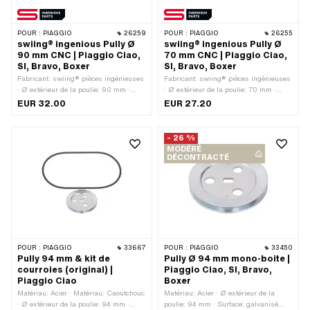
POUR :
PIAGGIO
26259
POUR :
PIAGGIO
26255
swiing® ingenious Pully Ø
swiing® ingenious Pully Ø
90 mm CNC | Piaggio Ciao,
70 mm CNC | Piaggio Ciao,
SI, Bravo, Boxer
SI, Bravo, Boxer
Fabricant: swiing® pièces ingénieuses
Fabricant: swiing® pièces ingénieuses
· Ø extérieur de la poulie: 90 mm ·
· Ø extérieur de la poulie: 70 mm ·
Matériau: Aluminium · Surface:
Matériau: Aluminium · Type de
EUR 32.00
EUR 27.20
anodisé · Type de transmission: Mono ·
transmission: Mono · Surface: anodisé
Couleur: rouge
· Couleur: rouge
- 26 %
MODÉRÉ
DÉCONTRACTÉ
POUR :
PIAGGIO
33667
POUR :
PIAGGIO
33450
Pully 94 mm & kit de
Pully Ø 94 mm mono-boite |
courroies (original) |
Piaggio Ciao, SI, Bravo,
Piaggio Ciao
Boxer
Matériau: Acier · Matériau: Caoutchouc
Matériau: Acier · Ø extérieur de la
· Ø extérieur de la poulie: 94 mm ·
poulie: 94 mm · Surface: galvanisé