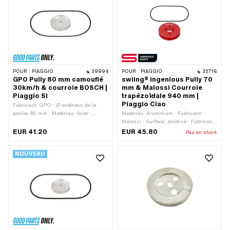
POUR :
PIAGGIO
39994
POUR :
PIAGGIO
35716
GPO Pully 80 mm camouflé
swiing® ingenious Pully 70
30km/h & courroie BOSCH |
mm & Malossi Courroie
Piaggio SI
trapézoïdale 940 mm |
Piaggio Ciao
Fabricant: GPO · Ø extérieur de la
poulie: 80 mm · Matériau: Acier ·
Matériau: Aluminium · Fabricant:
Surface: galvanisé bleu · Type de
Malossi · Surface: anodisé · Fabricant:
transmission: Mono · Ø extérieur: 80
swiing® pièces ingénieuses · Type de
EUR 41.20
EUR 45.80
Pas en stock
mm
transmission: Mono · Ø extérieur de la
poulie: 70 mm · Couleur: rouge
NOUVEAU