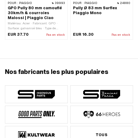
POUR :
PIAGGIO
39993
POUR :
PIAGGIO
24880
GPO Pully 80 mm camouflé
Pully Ø 83 mm Surflex
30km/h & courroies
Piaggio Mono
Malossi | Piaggio Ciao
Matériau: Acier · Fabricant: GPO ·
Surface: galvanisé bleu · Type de
transmission: Mono · Ø extérieur de la
EUR 37.70
EUR 16.30
Pas en stock
Pas en stock
poulie: 80 mm · Ø extérieur: 80 mm
Nos fabricants les plus populaires
TOUS