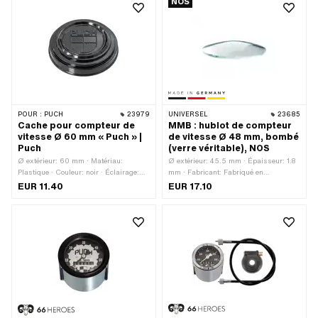
NOS
filetage: MF11x0.75 (filetage fin) · Ø du
logement: 48 mm · Hauteur totale: 68
mm · Profondeur: 50 mm
POUR :
PUCH
23979
UNIVERSEL
23685
Cache pour compteur de
MMB : hublot de compteur
vitesse Ø 60 mm « Puch » |
de vitesse Ø 48 mm, bombé
Puch
(verre véritable), NOS
Ø extérieur: 60 mm · Matériau:
Ø extérieur: 45.5 mm · Épaisseur: 1.8
Plastique · Couleur: noir · Éclairage:
mm · Fabricant: Fabriqué en
sans · Ø du logement: 60 mm
Allemagne · Matériau: Verre · Couleur:
EUR 11.40
EUR 17.10
transparent · Ø du logement: 48 mm