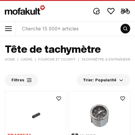
Tête de tachymètre
HOME
|
CADRE
|
FOURCHE ET COCKPIT
|
TACHYMÈTRE & ENTRAÎNEMEN
Filtres
Trier:
Popularité