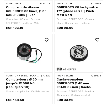
POUR :
PUCH
30076
POUR :
PUCH
39039
Compteur de vitesse
66HEROES Kit tachymètre
66HEROES 60 km/h, Ø 60
17" (phare carré) | Puch
mm «PUCH» | Puch
Maxi S / N
Ø extérieur: 65 mm · Fabricant:
Fabricant: 66HEROES · Couleur:
66HEROES · Matériau: Métal ·
blanc · Couleur: noir · Vitesse
Matériau: Plastique · Couleur: blanc ·
maximale: 60 Km/h · Éclairage: sans
EUR 103.10
EUR 98.60
Couleur: noir · Vitesse maximale: 60
· Type de signal Tacho: analogique ·
Km/h · Éclairage: sans · Type de
Arbre de tachymètre à 4 pans: 1.8 mm ·
signal Tacho: analogique · Arbre de
Type de filetage: MF10x1 (filetage fin) ·
tachymètre à 4 pans: 1.8 mm · Type de
Ø du logement: 48 mm · Profondeur:
filetage: MF10x1 (filetage fin) · Ø du
50 mm · Hauteur totale: 70 mm
logement: 60 mm · Hauteur totale: 72.3
mm · Profondeur: 50 mm
POUR :
UNIVERSEL · PUCH · SACHS
17829
POUR :
SACHS
29333
Compte-tours Ø 60 mm
Cache-compteur
jusqu'à 12 000 tr/min
66HEROES Ø 48 mm
(réplique VDO)
«SACHS» noir | Sachs
Champ d'application: Outil de mesure
Fabricant: 66HEROES · Matériau:
Aluminium · Surface: anodisé ·
Couleur: noir · Ø trou de fixation: 48
EUR 168.50
EUR 33.20
mm