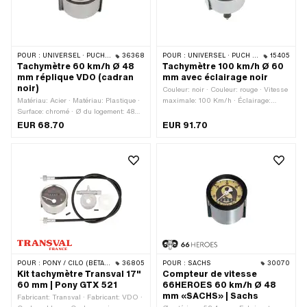
POUR :
UNIVERSEL · PUCH · SACHS · PONY / CILO (BÊTA 521 & 512) · ZÜNDAPP BELMONDO · TOMOS
36368
POUR :
UNIVERSEL · PUCH · SACHS · ZÜNDAPP BELMONDO · KREIDLER · ZÜNDAPP
15405
Tachymètre 60 km/h Ø 48
Tachymètre 100 km/h Ø 60
mm réplique VDO (cadran
mm avec éclairage noir
noir)
Couleur: noir · Couleur: rouge · Vitesse
Matériau: Acier · Matériau: Plastique ·
maximale: 100 Km/h · Éclairage:
Surface: chromé · Ø du logement: 48
Ampoule à incandescence · Type de
mm · Vitesse maximale: 60 Km/h ·
signal Tacho: analogique · Type de
EUR 68.70
EUR 91.70
Éclairage: sans · Couleur: Chrome ·
filetage: MF10x1 (filetage fin) · Ø du
Type de signal Tacho: analogique ·
logement: 60 mm
Couleur: noir · Arbre de tachymètre à 4
pans: 1.8 mm · Profondeur: 47.5 mm ·
Ø extérieur: 53 mm · Hauteur totale:
67 mm · Type de filetage: MF10x1
(filetage fin)
POUR :
PONY / CILO (BÊTA 521 & 512)
36805
POUR :
SACHS
30070
Kit tachymètre Transval 17"
Compteur de vitesse
60 mm | Pony GTX 521
66HEROES 60 km/h Ø 48
mm «SACHS» | Sachs
Fabricant: Transval · Fabricant: VDO ·