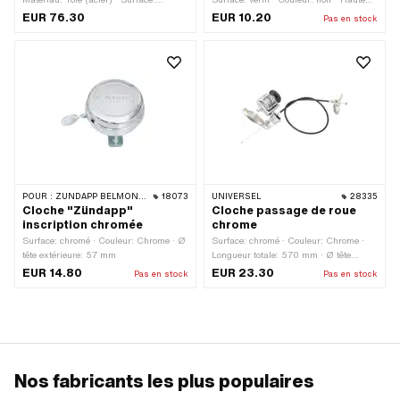
chromé · Couleur: Chrome · Longueur
30 mm · Ø tête extérieure: 55 mm
EUR 76.30
EUR 10.20
Pas en stock
totale: 42 mm · Largeur: 75 mm · Ø
tête extérieure: 55 mm · Hauteur: 67.2
mm · Taille du filetage: M5 · Piaggio
numéro OEM: 269798
POUR :
ZÜNDAPP BELMONDO · ZÜNDAPP
18073
UNIVERSEL
28335
Cloche "Zündapp"
Cloche passage de roue
inscription chromée
chrome
Surface: chromé · Couleur: Chrome · Ø
Surface: chromé · Couleur: Chrome ·
tête extérieure: 57 mm
Longueur totale: 570 mm · Ø tête
extérieure: 50 mm
EUR 14.80
EUR 23.30
Pas en stock
Pas en stock
Nos fabricants les plus populaires