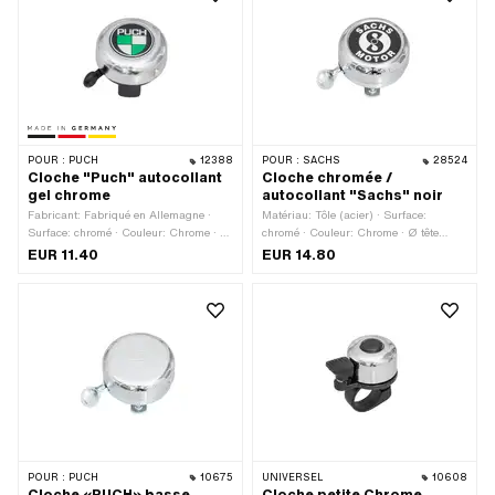
POUR :
PUCH
12388
POUR :
SACHS
28524
Cloche "Puch" autocollant
Cloche chromée /
gel chrome
autocollant "Sachs" noir
Fabricant: Fabriqué en Allemagne ·
Matériau: Tôle (acier) · Surface:
Surface: chromé · Couleur: Chrome · Ø
chromé · Couleur: Chrome · Ø tête
tête extérieure: 55 mm · Hauteur: 29
extérieure: 55 mm · Hauteur: 50 mm
EUR 11.40
EUR 14.80
mm
POUR :
PUCH
10675
UNIVERSEL
10608
Cloche «PUCH» basse,
Cloche petite Chrome