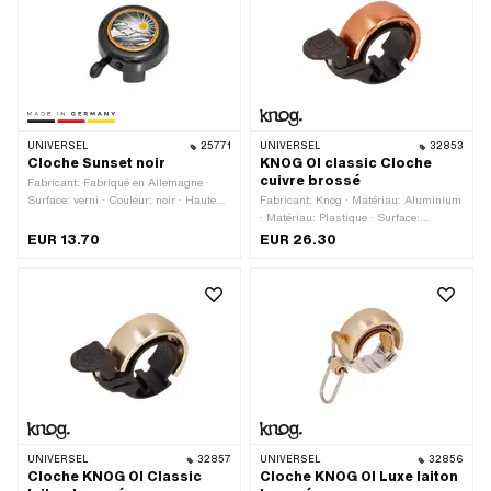
UNIVERSEL
25771
UNIVERSEL
32853
Cloche Sunset noir
KNOG OI classic Cloche
cuivre brossé
Fabricant: Fabriqué en Allemagne ·
Surface: verni · Couleur: noir · Hauteur:
Fabricant: Knog · Matériau: Aluminium
30 mm · Ø tête extérieure: 55 mm
· Matériau: Plastique · Surface:
anodisé · Couleur: couleur cuivre ·
EUR 13.70
EUR 26.30
Largeur: 15 mm · Ø tête extérieure:
37.7 mm · Diamètre de serrage: 22
mm
UNIVERSEL
32857
UNIVERSEL
32856
Cloche KNOG OI Classic
Cloche KNOG OI Luxe laiton