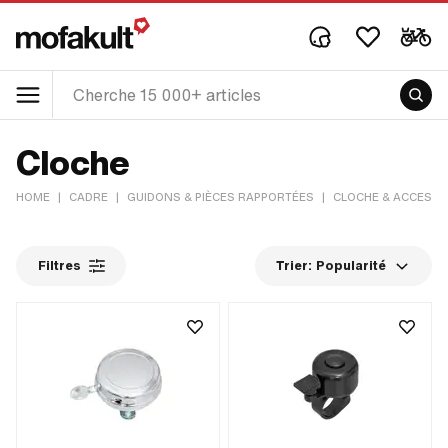
Cloche
HOME
|
CADRE
|
GUIDONS & PIÈCES RAPPORTÉES
|
CLOCHE & ACCESSO
Filtres
Trier:
Popularité