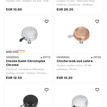
Couleur: noir · Hauteur: 45 mm · Ø tête
Largeur: 15 mm · Fabricant: Knog ·
extérieure: 54 mm
Matériau: Aluminium · Matériau:
Plastique · Surface: anodisé · Couleur:
EUR 10.80
EUR 26.30
noir-mat · Diamètre de serrage: 22
mm · Ø tête extérieure: 37.7 mm
UNIVERSEL
25770
UNIVERSEL
29739
Cloche Saint-Christophe
Cloche look usé cuivre
Chrome
Couleur: couleur cuivre · Ø tête
Fabricant: Fabriqué en Allemagne ·
extérieure: 58 mm
Surface: chromé · Couleur: Chrome ·
Hauteur: 30 mm · Ø tête extérieure: 55
EUR 12.50
EUR 10.20
mm