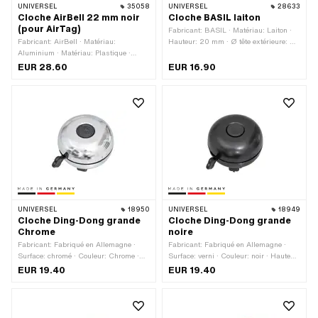
UNIVERSEL
35058
UNIVERSEL
28633
Cloche AirBell 22 mm noir
Cloche BASIL laiton
(pour AirTag)
Fabricant: BASIL · Matériau: Laiton ·
Fabricant: AirBell · Matériau:
Hauteur: 20 mm · Ø tête extérieure: 57
Aluminium · Matériau: Plastique ·
mm
Surface: verni · Couleur: noir ·
EUR 28.60
EUR 16.90
Longueur totale: 55 mm · Diamètre de
serrage: 20 mm · Diamètre de serrage:
22 mm · Hauteur: 31 mm · Ø tête
extérieure: 35 mm
UNIVERSEL
18950
UNIVERSEL
18949
Cloche Ding-Dong grande
Cloche Ding-Dong grande
Chrome
noire
Fabricant: Fabriqué en Allemagne ·
Fabricant: Fabriqué en Allemagne ·
Surface: chromé · Couleur: Chrome ·
Surface: verni · Couleur: noir · Hauteur:
Hauteur: 51 mm · Ø tête extérieure: 80
51 mm · Ø tête extérieure: 80 mm
EUR 19.40
EUR 19.40
mm