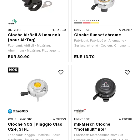
UNIVERSEL
35060
UNIVERSEL
26287
Cloche AirBell 31 mm noir
Cloche Sunset chrome
(pour AirTag)
Fabricant: Fabriqué en Allemagne ·
Fabricant: AirBell · Matériau:
Surface: chromé · Couleur: Chrome ·
Aluminium · Matériau: Plastique ·
Hauteur: 30 mm · Ø tête extérieure: 55
Surface: verni · Couleur: noir ·
mm
EUR 30.90
EUR 13.70
Longueur totale: 55 mm · Hauteur: 31
mm · Ø tête extérieure: 35 mm ·
NOS
Diamètre de serrage: 31 mm
POUR :
PIAGGIO
28253
UNIVERSEL
26288
Cloche NOS | Piaggio Ciao
mk-Merch Cloche
C24, SI FL
"mofakult" noir
Fabricant: Piaggio · Matériau: Acier ·
Fabricant: Marchandise mofakult ·
Matériau: Tôle (acier) · Surface:
Surface: verni · Couleur: noir · Hauteur: