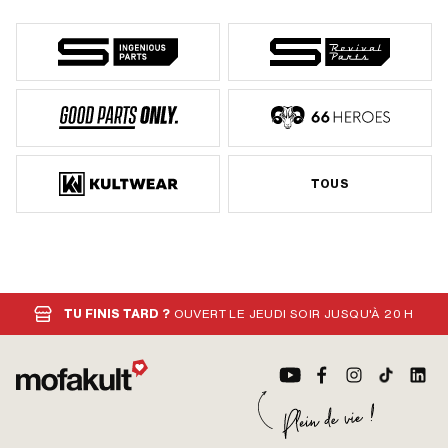
TOUS
TU FINIS TARD ?
OUVERT LE JEUDI SOIR JUSQU'À 20 H