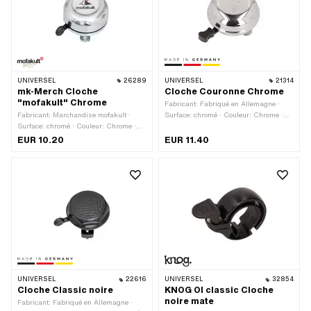
UNIVERSEL
26289
UNIVERSEL
21314
mk-Merch Cloche
Cloche Couronne Chrome
"mofakult" Chrome
Fabricant: Fabriqué en Allemagne ·
Fabricant: Marchandise mofakult ·
Surface: chromé · Couleur: Chrome ·
Surface: chromé · Couleur: Chrome ·
Hauteur: 30 mm · Ø tête extérieure: 55
Hauteur: 30 mm · Ø tête extérieure: 55
mm
EUR 10.20
EUR 11.40
mm
UNIVERSEL
22616
UNIVERSEL
32854
Cloche Classic noire
KNOG OI classic Cloche
noire mate
Fabricant: Fabriqué en Allemagne ·