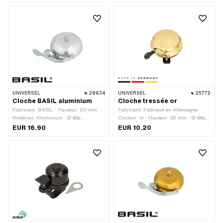
Diamètre de serrage: 22 mm
UNIVERSEL
28634
UNIVERSEL
25772
Cloche BASIL aluminium
Cloche tressée or
Fabricant: BASIL · Hauteur: 20 mm ·
Fabricant: Fabriqué en Allemagne ·
Matériau: Aluminium · Ø tête
Couleur: or · Hauteur: 30 mm · Ø tête
extérieure: 57 mm
extérieure: 55 mm
EUR 16.90
EUR 10.20