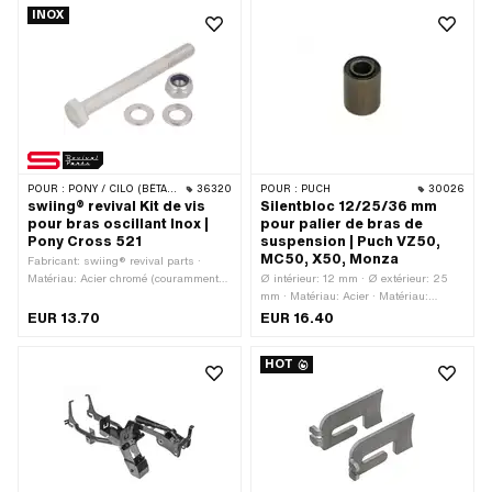
INOX
POUR :
PONY / CILO (BÊTA 521 & 512)
36320
POUR :
PUCH
30026
swiing® revival Kit de vis
Silentbloc 12/25/36 mm
pour bras oscillant Inox |
pour palier de bras de
Pony Cross 521
suspension | Puch VZ50,
MC50, X50, Monza
Fabricant: swiing® revival parts ·
Matériau: Acier chromé (couramment
Ø intérieur: 12 mm · Ø extérieur: 25
appelé Nirosta) · Type de filetage:
mm · Matériau: Acier · Matériau:
M10x1.5 (filetage standard) · Diamètre
Caoutchouc · Longueur totale: 36 mm ·
EUR 13.70
EUR 16.40
nominal (filetage): 10 mm ·
Puch numéro OEM: 367.1.21.011.2
Entraînement: Six pans extérieurs ·
HOT
Tête de vis: Hexagonal · Clé de
serrage: 17 mm · Nombre de
composants: 4 pcs · Pony numéro
OEM: P8013 · Pony numéro OEM:
P8022 · Pony numéro OEM: P8023