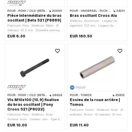
POUR :
PONY / CILO (BÊTA 521 & 512)
20690
POUR :
UNIVERSEL · PUCH · SACHS
34231
Pièce intermédiaire du bras
Bras oscillant Cross Alu
oscillant | Beta 521 (P8889)
Matériau: Aluminium · Largeur du
Fabricant: Pony · Matériau: Métal · Ø
logement: 122 mm · Largeur du
intérieur: 10.5 mm · Diamètre nominal
logement: 180 mm · Longueur totale:
intérieur: 10.5 mm · Ø extérieur: 20
480 mm · Poids: 1775 g · Champ
EUR 6.30
EUR 160.50
mm · Longueur totale: 8.3 mm
d'application: Cross · Largeur: 175
mm · Largeur: 235 mm · Hauteur: 116
mm
POUR :
PONY / CILO (BÊTA 521 & 512)
28629
POUR :
TOMOS
25852
Vis M10x100 (10.9) fixation
Essieu de la roue arrière |
du bras oscillant | Pony
Tomos
Cross 521 (P8022)
Fabricant: Tomos · Matériau: Acier · Ø
Fabricant: Pony · Matériau: Acier ·
extérieur: 18 mm · Ø intérieur: 12 mm ·
Surface: bruni · Couleur: noir · Type de
Longueur totale: 95 mm · Tomos
filetage: MF10x1.25 (filetage fin) ·
numéro OEM: 209144
EUR 10.00
EUR 11.40
Longueur totale: 100 mm · Ø axe: 10