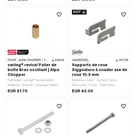
filetage: MF10x1.25 (filetage fin) ·
Diamètre nominal (filetage): 10 mm ·
HOT
Entraînement: Six pans extérieurs ·
Tête de vis: Hexagonal · Clé de
serrage: 17 mm · Nombre de
composants: 4 pcs · Pony numéro
OEM: P8013 · Pony numéro OEM:
P8022 · Pony numéro OEM: P8023
POUR :
ALPA CHOPPER / TURBO
21269
UNIVERSEL
30745
swiing® revival Palier de
Supports de roue
boîte Bras oscillant | Alpa
Siggnature à souder axe de
Chopper
roue 10.5 mm
Fabricant: swiing® revival parts ·
Matériau: Acier · Surface: bruts ·
Matériau: Bronze · Longueur totale:
Épaisseur: 5 mm · Fabricant:
30.5 mm · Ø intérieur: 12 mm · Ø
Siggnature Bikes · Ø axe: 10.5 mm ·
EUR 21.70
EUR 43.00
extérieur: 16 mm
Type de fixation: soudage