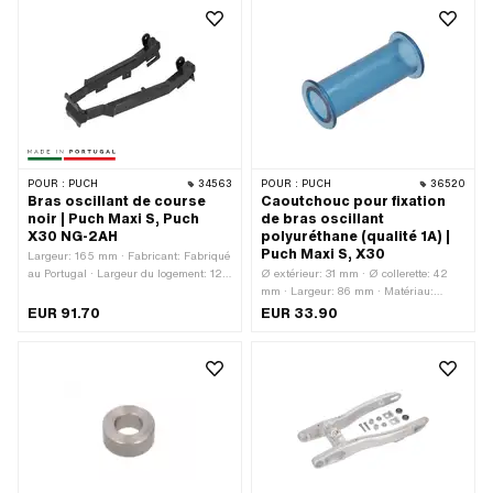
mm
POUR :
PUCH
34563
POUR :
PUCH
36520
Bras oscillant de course
Caoutchouc pour fixation
noir | Puch Maxi S, Puch
de bras oscillant
X30 NG-2AH
polyuréthane (qualité 1A) |
Puch Maxi S, X30
Largeur: 165 mm · Fabricant: Fabriqué
au Portugal · Largeur du logement: 125
Ø extérieur: 31 mm · Ø collerette: 42
mm · Matériau: Acier · Surface: verni ·
mm · Largeur: 86 mm · Matériau:
Couleur: noir · Longueur totale: 360
Polyuréthane (PUR) · Couleur: bleu · Ø
EUR 91.70
EUR 33.90
mm · Hauteur: 125 mm · Champ
intérieur: 25 mm · Longueur totale:
d'application: Racing
92.3 mm · Puch numéro OEM:
349.1.21.509.1