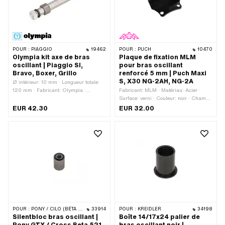
POUR :
PIAGGIO
19462
POUR :
PUCH
10470
Olympia kit axe de bras
Plaque de fixation MLM
oscillant | Piaggio SI,
pour bras oscillant
Bravo, Boxer, Grillo
renforcé 5 mm | Puch Maxi
S, X30 NG-2AH, NG-2A
Ø intérieur: 10 mm · Longueur totale:
120 mm · Fabricant: Olympia ·
Fabricant: MLM · Matériau: Acier ·
Matériau: Acier · Surface: galvanisé
Surface: verni · Couleur: noir · Champ
bleu · Couleur: argent · Entraînement:
d'application: Original
EUR 42.30
EUR 32.00
Six pans extérieurs · Ø axe: 10 mm ·
Ø extérieur: 14 mm · Ø extérieur du
palier: 20 mm · Type de filetage:
M10x1.5 (filetage standard)
POUR :
PONY / CILO (BÊTA 521 & 512)
33914
POUR :
KREIDLER
34198
Silentbloc bras oscillant |
Boîte 14/17x24 palier de