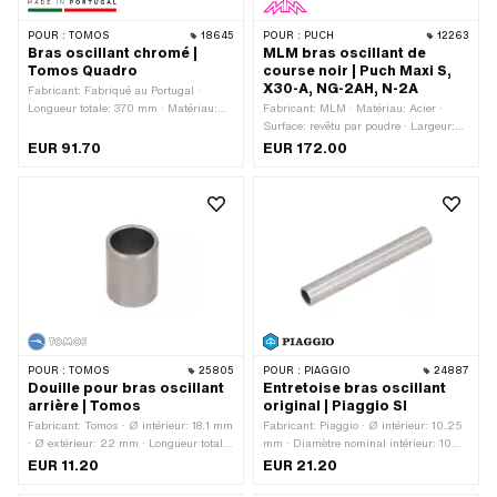
POUR :
TOMOS
18645
POUR :
PUCH
12263
Bras oscillant chromé |
MLM bras oscillant de
Tomos Quadro
course noir | Puch Maxi S,
X30-A, NG-2AH, N-2A
Fabricant: Fabriqué au Portugal ·
Longueur totale: 370 mm · Matériau:
Fabricant: MLM · Matériau: Acier ·
Acier · Surface: chromé · Couleur:
Surface: revêtu par poudre · Largeur:
Chrome · Largeur du logement: 130
180 mm · Longueur totale: 380 mm ·
EUR 91.70
EUR 172.00
mm · Champ d'application: Original ·
Couleur: noir · Largeur du logement:
Tomos numéro OEM: 242338LAK
133 mm · Hauteur: 100 mm · Poids:
1760 g · Champ d'application: Cross ·
Champ d'application: Racing
POUR :
TOMOS
25805
POUR :
PIAGGIO
24887
Douille pour bras oscillant
Entretoise bras oscillant
arrière | Tomos
original | Piaggio SI
Fabricant: Tomos · Ø intérieur: 18.1 mm
Fabricant: Piaggio · Ø intérieur: 10.25
· Ø extérieur: 22 mm · Longueur totale:
mm · Diamètre nominal intérieur: 10
28 mm · Tomos numéro OEM: 209141
mm · Ø extérieur: 14 mm · Longueur
EUR 11.20
EUR 21.20
totale: 102.5 mm