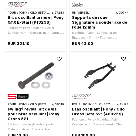
POUR :
PONY / CILO (BÊTA 521 & 512)
27283
UNIVERSEL
30744
Bras oscillant arrière | Pony
Supports de roue
GTX E-Start (P1325S)
Siggnature à souder axe de
roue 12 mm
Fabricant: Pony · Matériau: Acier ·
Surface: verni · Couleur: noir · Largeur
Matériau: Acier · Surface: bruts ·
du logement: 135 mm · Champ
Épaisseur: 5 mm · Fabricant:
d'application: Original
Siggnature Bikes · Ø axe: 12 mm ·
EUR 321.10
EUR 43.00
Type de fixation: soudage
POUR :
PONY / CILO (BÊTA 521 & 512)
36319
POUR :
PONY / CILO (BÊTA 521 & 512)
24173
swiing® revival Kit de vis
Bras oscillant | Pony / Cilo
pour bras oscillant | Pony
Cross Beta 521 (A8025S)
Cross 521
Fabricant: Pony · Matériau: Acier ·
Fabricant: swiing® revival parts ·
Couleur: noir · Surface: verni · Champ
Matériau: Acier · Surface: bruni ·
d'application: Original
Surface: galvanisé bleu · Type de
EUR 10.80
EUR 180.00