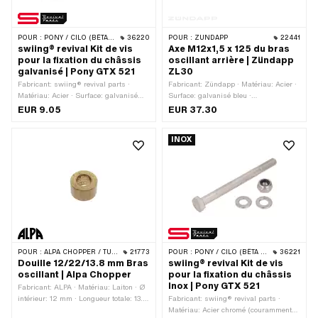
POUR :
PONY / CILO (BÊTA 521 & 512)
36220
POUR :
ZÜNDAPP
22441
swiing® revival Kit de vis
Axe M12x1,5 x 125 du bras
pour la fixation du châssis
oscillant arrière | Zündapp
galvanisé | Pony GTX 521
ZL30
Fabricant: swiing® revival parts ·
Fabricant: Zündapp · Matériau: Acier ·
Matériau: Acier · Surface: galvanisé
Surface: galvanisé bleu ·
bleu · Type de filetage: M10x1.5
Entraînement: Six pans extérieurs · Ø
EUR 9.05
EUR 37.30
(filetage standard) · Diamètre nominal
axe: 11.95 mm · Longueur totale: 132.5
(filetage): 10 mm · Entraînement: Six
mm · Type de filetage: MF12x1.5
INOX
pans extérieurs · Tête de vis:
(filetage fin) · Zündapp numéro OEM:
Hexagonal · Clé de serrage: 17 mm ·
447-14.108
Nombre de composants: 4 pcs · Pony
numéro OEM: P8013 · Pony numéro
OEM: P8022 · Pony numéro OEM:
P8023
POUR :
ALPA CHOPPER / TURBO
21773
POUR :
PONY / CILO (BÊTA 521 & 512)
36221
Douille 12/22/13.8 mm Bras
swiing® revival Kit de vis
oscillant | Alpa Chopper
pour la fixation du châssis
Inox | Pony GTX 521
Fabricant: ALPA · Matériau: Laiton · Ø
intérieur: 12 mm · Longueur totale: 13.8
Fabricant: swiing® revival parts ·
mm · Ø extérieur: 22 mm
Matériau: Acier chromé (couramment