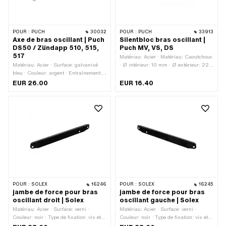
POUR :
PUCH
30032
POUR :
PUCH
33913
Axe de bras oscillant | Puch
Silentbloc bras oscillant |
DS50 / Zündapp 510, 515,
Puch MV, VS, DS
517
Matériau: Acier · Matériau: Caoutchouc
Matériau: Acier · Surface: galvanisé
· Ø intérieur: 10 mm · Ø extérieur: 22
bleu · Couleur: argent · Entraînement:
mm · Longueur totale: 33 mm
Six pans extérieurs · Type de filetage:
EUR 26.00
EUR 16.40
MF10x1 (filetage fin) · Ø axe: 10 mm ·
Longueur totale: 215 mm
POUR :
SOLEX
16246
POUR :
SOLEX
16245
jambe de force pour bras
jambe de force pour bras
oscillant droit | Solex
oscillant gauche | Solex
Matériau: Acier · Surface: verni ·
Matériau: Acier · Surface: verni ·
Couleur: noir · Type de fixation: vis et
Couleur: noir · Type de fixation: vis et
écrous
écrous