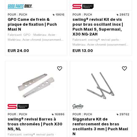
POUR :
PUCH
19616
POUR :
PUCH
28672
GPO Came de frein &
swiing® revival Kit de vis
plaque de fixation | Puch
pour bras oscillant inox |
Maxi N
Puch Maxi S, Supermaxi,
X30 NG-2AH
Fabricant: GPO · Matériau: Acier ·
Matériau: Acier chromé (couramment
Fabricant: swiing® revival parts ·
appelé Nirosta) · Surface: galvanisé
Matériau: Acier chromé (couramment
bleu
appelé Nirosta) · Nombre de
EUR 24.00
EUR 13.00
composants: 12 pcs · Entraînement:
Six pans extérieurs · Tête de vis:
Hexagonal
POUR :
PUCH
16886
POUR :
PUCH
29762
swiing® revival Barres à
Siggnature Kit de
trous chromées | Puch X30
renforcement des bras
NS, NL
oscillants 3 mm | Puch Maxi
N
Fabricant: swiing® revival parts ·