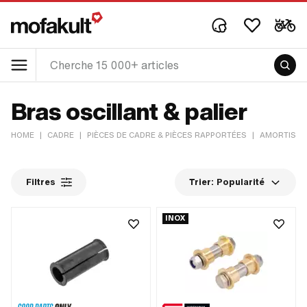
Bras oscillant & palier
HOME
|
CADRE
|
PIÈCES DE CADRE & PIÈCES RAPPORTÉES
|
AMORTISSE
Filtres
Trier:
Popularité
INOX