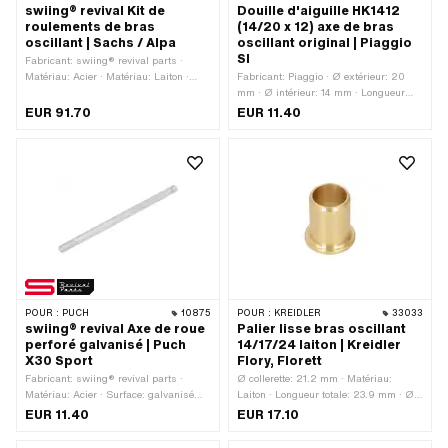
swiing® revival Kit de
Douille d'aiguille HK1412
roulements de bras
(14/20 x 12) axe de bras
oscillant | Sachs / Alpa
oscillant original | Piaggio
SI
Fabricant: swiing® revival parts ·
Matériau: Acier · Matériau: Laiton ·
Fabricant: Piaggio · Ø extérieur: 20
Surface: trempé · Entraînement: Six
mm · Ø intérieur: 14 mm · Longueur
pans creux · Entraînement: Six pans
totale: 12 mm
EUR 91.70
EUR 11.40
extérieurs · Ø axe: 12 mm · Longueur
totale: 20 mm · Longueur totale: 90
mm · Ø intérieur du palier: 16 mm · Ø
intérieur: 12 mm · Ø extérieur du
palier: 22 mm · Ø extérieur: 16 mm ·
Type de filetage: M12x1.75 (filetage
standard)
POUR :
PUCH
10875
POUR :
KREIDLER
33033
swiing® revival Axe de roue
Palier lisse bras oscillant
perforé galvanisé | Puch
14/17/24 laiton | Kreidler
X30 Sport
Flory, Florett
Fabricant: swiing® revival parts ·
Ø collerette: 21.2 mm · Matériau:
Matériau: Acier · Surface: galvanisé
Laiton · Longueur totale: 23.9 mm · Ø
bleu · Type de filetage: M8x1.25
extérieur: 17 mm · Ø intérieur: 14 mm ·
EUR 11.40
EUR 17.10
(filetage standard) · Diamètre nominal
Version alternative du numéro OEM de
(filetage): 8 mm · Longueur totale: 158
Kreidler: 37.22.40