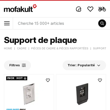
Support de plaque
HOME
|
CADRE
|
PIÈCES DE CADRE & PIÈCES RAPPORTÉES
|
SUPPORT DE
Filtres
Trier:
Popularité
INOX
HOT