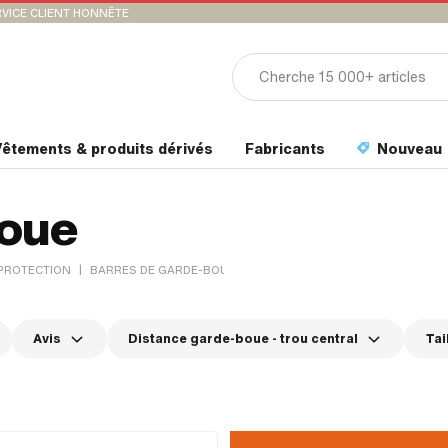
VICE CLIENT HONNÊTE
êtements & produits dérivés
Fabricants
Nouveau
boue
|
 PROTECTION
BARRES DE GARDE-BOUE
Avis
Distance garde-boue - trou central
Tai