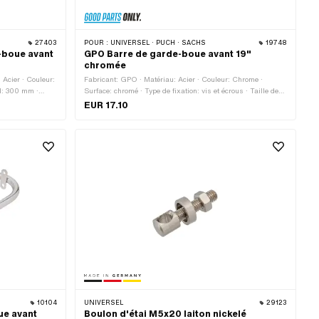
27403
POUR :
UNIVERSEL · PUCH · SACHS
19748
e-boue avant
GPO Barre de garde-boue avant 19"
chromée
 Acier · Couleur:
Fabricant: GPO · Matériau: Acier · Couleur: Chrome ·
al: 300 mm ·
Surface: chromé · Type de fixation: vis et écrous · Taille des
rous · Ø trou de
roues: 19 " · Longueur totale: 325 mm · Nombre de points de
EUR 17.10
 Taille des roues:
fixation: 4 pcs
 points de
10104
UNIVERSEL
29123
ue avant
Boulon d'étai M5x20 laiton nickelé