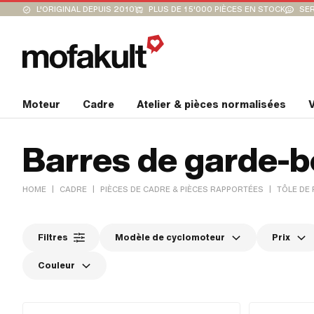
L'ORIGINAL DEPUIS 2010
PLUS DE 15'000 PIÈCES EN STOCK
SER
Moteur
Cadre
Atelier & pièces normalisées
V
Barres de garde-
|
|
|
HOME
CADRE
PIÈCES DE CADRE & PIÈCES RAPPORTÉES
TÔLE DE
Filtres
Modèle de cyclomoteur
Prix
Couleur