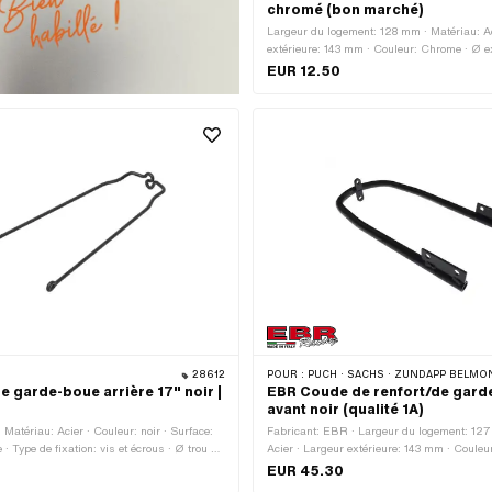
chromé (bon marché)
Largeur du logement: 128 mm · Matériau: Ac
extérieure: 143 mm · Couleur: Chrome · Ø e
Distance garde-boue - trou central: 207 m
EUR 12.50
garde-boue - trou central: 242 mm · Surfac
de fixation: vis et écrous · Ø trou de fixatio
des roues: 17 " · Longueur totale: 270 mm 
points de fixation: 6 pcs · Distance entre l
28612
POUR :
PUCH · SACHS · ZÜNDAPP BELM
e garde-boue arrière 17" noir |
EBR Coude de renfort/de gard
N
avant noir (qualité 1A)
Matériau: Acier · Couleur: noir · Surface:
Fabricant: EBR · Largeur du logement: 127
 · Type de fixation: vis et écrous · Ø trou de
Acier · Largeur extérieure: 143 mm · Couleur
Taille des roues: 17 " · Longueur totale: 300
garde-boue - trou central: 203 mm · Distan
EUR 45.30
trou central: 239 mm · Surface: verni · Type 