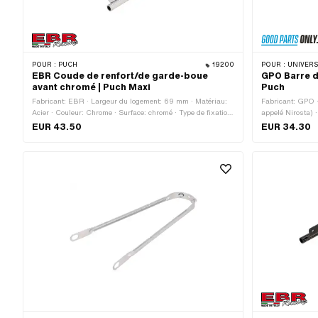
POUR :
PUCH
19200
POUR :
UNIVERS
EBR Coude de renfort/de garde-boue
GPO Barre d
avant chromé | Puch Maxi
Puch
Fabricant: EBR · Largeur du logement: 69 mm · Matériau:
Fabricant: GPO 
Acier · Couleur: Chrome · Surface: chromé · Type de fixation:
appelé Nirosta) 
vis et écrous · Taille des roues: 17 " · Nombre de points de
trou central: 305
EUR 43.50
EUR 34.30
fixation: 5 pcs
vis et écrous · Ø
12 mm · Taille d
Nombre de points