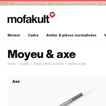
L'ORIGINAL DEPUIS 2010
PLUS DE 15'000 PIÈCES EN STOCK
SER
Moteur
Cadre
Atelier & pièces normalisées
V
Moyeu & axe
|
|
|
HOME
CADRE
ROUE & PNEU & FREIN
MOYEU & AXE
Axe