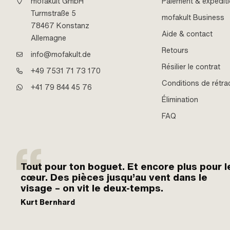
mofakult GmbH
Paiement & expédit
Turmstraße 5
mofakult Business
78467 Konstanz
Aide & contact
Allemagne
Retours
info@mofakult.de
Résilier le contrat
+49 7531 71 73 170
Conditions de rétra
+41 79 844 45 76
Élimination
FAQ
Tout pour ton boguet. Et encore plus pour l
cœur. Des pièces jusqu’au vent dans le
visage – on vit le deux-temps.
Kurt Bernhard