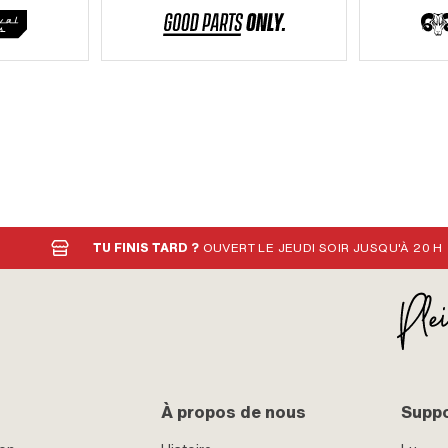
TU FINIS TARD ?
OUVERT LE JEUDI SOIR JUSQU'À 20 H
À propos de nous
Supp