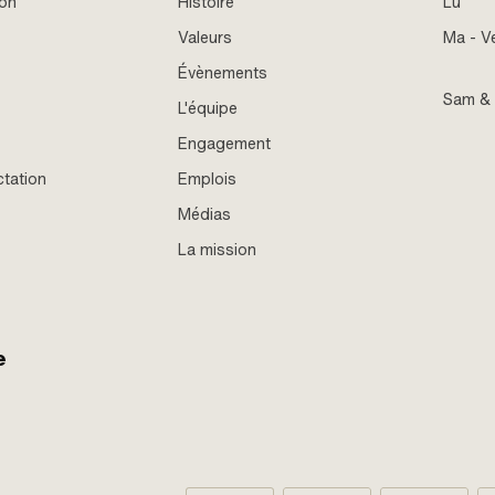
ion
Histoire
Lu
Valeurs
Ma - V
Évènements
Sam &
L'équipe
Engagement
ctation
Emplois
Médias
La mission
e