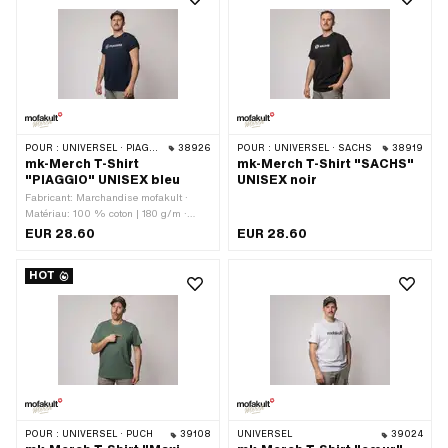
Taille: XS · Taille: XXL
POUR :
UNIVERSEL · PIAGGIO
38926
POUR :
UNIVERSEL · SACHS
38919
mk-Merch T-Shirt
mk-Merch T-Shirt "SACHS"
"PIAGGIO" UNISEX bleu
UNISEX noir
Fabricant: Marchandise mofakult ·
Matériau: 100 % coton | 180 g/m ·
Label: bio/éco · Label: vegan · Label:
EUR 28.60
EUR 28.60
vêtements équitables · Forme du col:
Col rond · Coupe: coupe régulière ·
HOT
Couleur: bleu · Sexe: Unisexe · Taille:
L · Taille: M · Taille: S · Taille: XL ·
Taille: XS · Taille: XXL
POUR :
UNIVERSEL · PUCH
39108
UNIVERSEL
39024