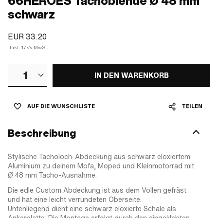
66HEROES Tachoblende Ø 48 mm
schwarz
EUR 33.20
Inkl. 17% MwSt.
1
IN DEN WARENKORB
AUF DIE WUNSCHLISTE
TEILEN
Beschreibung
Stylische Tacholoch-Abdeckung aus schwarz eloxiertem
Aluminium zu deinem Mofa, Moped und Kleinmotorrad mit
Ø 48 mm Tacho-Ausnahme.
Die edle Custom Abdeckung ist aus dem Vollen gefräst
und hat eine leicht verrundeten Oberseite.
Untenliegend dient eine schwarz eloxierte Schale als
Ankerplatte. Die Montage erfolgt durch den eingeklebten