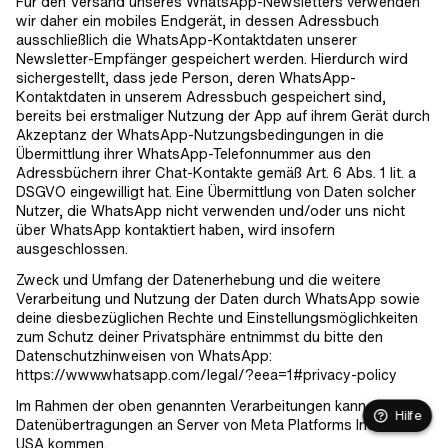
Für den Versand unseres WhatsApp-Newsletters verwenden
wir daher ein mobiles Endgerät, in dessen Adressbuch
ausschließlich die WhatsApp-Kontaktdaten unserer
Newsletter-Empfänger gespeichert werden. Hierdurch wird
sichergestellt, dass jede Person, deren WhatsApp-
Kontaktdaten in unserem Adressbuch gespeichert sind,
bereits bei erstmaliger Nutzung der App auf ihrem Gerät durch
Akzeptanz der WhatsApp-Nutzungsbedingungen in die
Übermittlung ihrer WhatsApp-Telefonnummer aus den
Adressbüchern ihrer Chat-Kontakte gemäß Art. 6 Abs. 1 lit. a
DSGVO eingewilligt hat. Eine Übermittlung von Daten solcher
Nutzer, die WhatsApp nicht verwenden und/oder uns nicht
über WhatsApp kontaktiert haben, wird insofern
ausgeschlossen.
Zweck und Umfang der Datenerhebung und die weitere
Verarbeitung und Nutzung der Daten durch WhatsApp sowie
deine diesbezüglichen Rechte und Einstellungsmöglichkeiten
zum Schutz deiner Privatsphäre entnimmst du bitte den
Datenschutzhinweisen von WhatsApp:
https://www.whatsapp.com/legal/?eea=1#privacy-policy
Im Rahmen der oben genannten Verarbeitungen kann es zu
Hilfe
Datenübertragungen an Server von Meta Platforms Inc. in den
USA kommen.