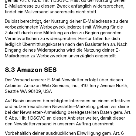
gemäß Art. 6 Abs. 1 lit. f DSGVO. Hast du der Nutzung deiner
E-Mailadresse zu diesem Zweck anfänglich widersprochen,
findet ein Mailversand unsererseits nicht statt.
Du bist berechtigt, der Nutzung deiner E-Mailadresse zu dem
vorbezeichneten Werbezweck jederzeit mit Wirkung für die
Zukunft durch eine Mitteilung an den zu Beginn genannten
Verantwortlichen zu widersprechen. Hierfür fallen für dich
lediglich Übermittlungskosten nach den Basistarifen an. Nach
Eingang deines Widerspruchs wird die Nutzung deiner E-
Mailadresse zu Werbezwecken unverzüglich eingestellt.
8.3 Amazon SES
Der Versand unserer E-Mail-Newsletter erfolgt über diesen
Anbieter: Amazon Web Services, Inc., 410 Terry Avenue North,
Seattle WA 98109, USA
Auf Basis unseres berechtigten Interesses an einem effektiven
und nutzerfreundlichen Newsletter-Marketing geben wir deine
bei der Newsletter-Anmeldung bereitgestellten Daten gem. Art.
6 Abs. 1 lit. f DSGVO an diesen Anbieter weiter, damit dieser
den Newsletterversand in unserem Auftrag übernimmt.
Vorbehaltlich deiner ausdrücklichen Einwilligung gem. Art. 6