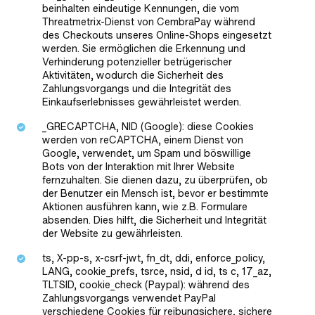
beinhalten eindeutige Kennungen, die vom
Threatmetrix-Dienst von CembraPay während
des Checkouts unseres Online-Shops eingesetzt
werden. Sie ermöglichen die Erkennung und
Verhinderung potenzieller betrügerischer
Aktivitäten, wodurch die Sicherheit des
Zahlungsvorgangs und die Integrität des
Einkaufserlebnisses gewährleistet werden.
_GRECAPTCHA, NID (Google): diese Cookies
werden von reCAPTCHA, einem Dienst von
Google, verwendet, um Spam und böswillige
Bots von der Interaktion mit Ihrer Website
fernzuhalten. Sie dienen dazu, zu überprüfen, ob
der Benutzer ein Mensch ist, bevor er bestimmte
Aktionen ausführen kann, wie z.B. Formulare
absenden. Dies hilft, die Sicherheit und Integrität
der Website zu gewährleisten.
ts, X-pp-s, x-csrf-jwt, fn_dt, ddi, enforce_policy,
LANG, cookie_prefs, tsrce, nsid, d id, ts c, 17_az,
TLTSID, cookie_check (Paypal): während des
Zahlungsvorgangs verwendet PayPal
verschiedene Cookies für reibungsichere, sichere