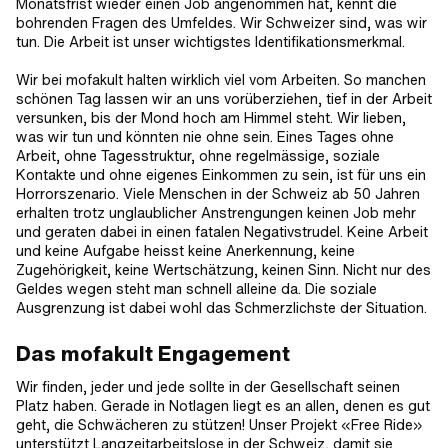
Monatsfrist wieder einen Job angenommen hat, kennt die
bohrenden Fragen des Umfeldes. Wir Schweizer sind, was wir
tun. Die Arbeit ist unser wichtigstes Identifikationsmerkmal.
Wir bei mofakult halten wirklich viel vom Arbeiten. So manchen
schönen Tag lassen wir an uns vorüberziehen, tief in der Arbeit
versunken, bis der Mond hoch am Himmel steht. Wir lieben,
was wir tun und könnten nie ohne sein. Eines Tages ohne
Arbeit, ohne Tagesstruktur, ohne regelmässige, soziale
Kontakte und ohne eigenes Einkommen zu sein, ist für uns ein
Horrorszenario. Viele Menschen in der Schweiz ab 50 Jahren
erhalten trotz unglaublicher Anstrengungen keinen Job mehr
und geraten dabei in einen fatalen Negativstrudel. Keine Arbeit
und keine Aufgabe heisst keine Anerkennung, keine
Zugehörigkeit, keine Wertschätzung, keinen Sinn. Nicht nur des
Geldes wegen steht man schnell alleine da. Die soziale
Ausgrenzung ist dabei wohl das Schmerzlichste der Situation.
Das mofakult Engagement
Wir finden, jeder und jede sollte in der Gesellschaft seinen
Platz haben. Gerade in Notlagen liegt es an allen, denen es gut
geht, die Schwächeren zu stützen! Unser Projekt «Free Ride»
unterstützt Langzeitarbeitslose in der Schweiz, damit sie