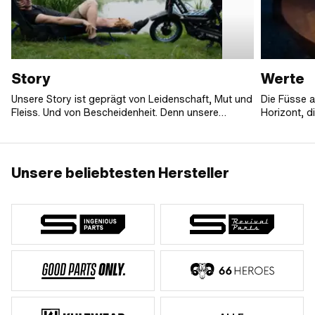
Story
Werte
Unsere Story ist geprägt von Leidenschaft, Mut und
Die Füsse 
Fleiss. Und von Bescheidenheit. Denn unsere
Horizont, d
Erfolgsgeschichte nahm ihren Anfang in der
Gesicht gri
elterlichen Garage, in welcher Marc Zürcher Abend
gross und s
für Abend am eigenen Mofa sowie an den
Schnäppern seiner ersten Kunden herumbastelte.
Unsere beliebtesten Hersteller