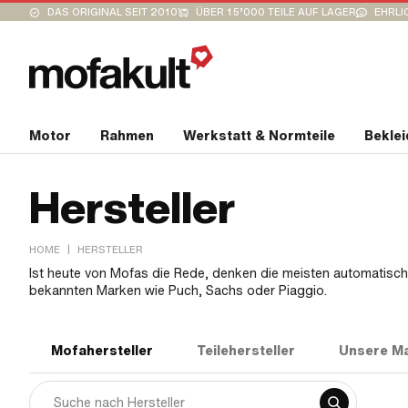
DAS ORIGINAL SEIT 2010
ÜBER 15’000 TEILE AUF LAGER
EHRLI
Motor
Rahmen
Werkstatt & Normteile
Bekle
Hersteller
|
HOME
HERSTELLER
Ist heute von Mofas die Rede, denken die meisten automatisch
bekannten Marken wie Puch, Sachs oder Piaggio.
Mofahersteller
Teilehersteller
Unsere M