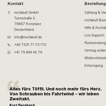
Kontakt
Bestellung
mofakult GmbH
Zahlung & Ve
Turmstraße 5
mofakult Bus
78467 Konstanz
Hilfe & Konta
Deutschland
Live Support
info@mofakult.de
Rücksendung
+49 7531 71 73 170
Vertrag wider
+41 79 844 45 76
Widerrufsbel
Entsorgung
Alles fürs Töffli. Und noch mehr fürs Herz.
Von Schrauben bis Fahrtwind – wir leben
Zweitakt.
Kurt Bernhard