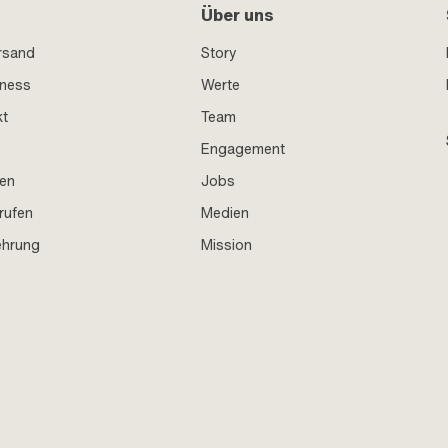
Über uns
rsand
Story
iness
Werte
kt
Team
Engagement
en
Jobs
rufen
Medien
ehrung
Mission