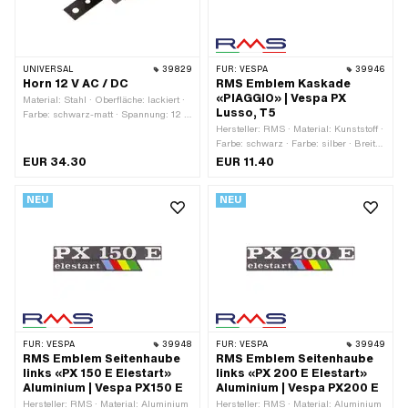
UNIVERSAL
39829
FÜR:
VESPA
39946
Horn 12 V AC / DC
RMS Emblem Kaskade
«PIAGGIO» | Vespa PX
Material: Stahl · Oberfläche: lackiert ·
Lusso, T5
Farbe: schwarz-matt · Spannung: 12 V
· Stromart: Gleichstrom (DC) ·
Hersteller: RMS · Material: Kunststoff ·
Stromart: Wechselstrom (AC) · Ø
Farbe: schwarz · Farbe: silber · Breite:
aussen: 76 mm · Ø
102 mm · Höhe: 13 mm · Dicke: 3 mm ·
EUR 34.30
EUR 11.40
Schraubenaufnahme: 6 mm · Ø
Form: gebogen · Befestigungsart: Clip
Schraubenaufnahme: 8 mm ·
· Anzahl Befestigungspunkte: 2 Stk. ·
NEU
NEU
Gesamtlänge: 120 mm · Höhe: 44 mm
Lochabstand: 82 mm · Piaggio OEM-
· Befestigungsart: Flansch · Anzahl
Nr.: 198123 · Piaggio OEM-Nr.:
Befestigungspunkte: 2 Stk.
232895
FÜR:
VESPA
39948
FÜR:
VESPA
39949
RMS Emblem Seitenhaube
RMS Emblem Seitenhaube
links «PX 150 E Elestart»
links «PX 200 E Elestart»
Aluminium | Vespa PX150 E
Aluminium | Vespa PX200 E
Hersteller: RMS · Material: Aluminium
Hersteller: RMS · Material: Aluminium