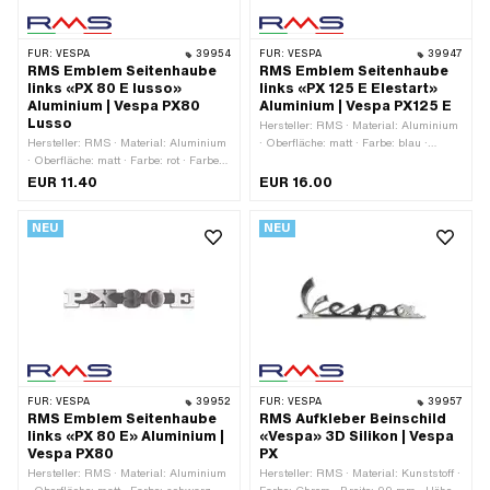
FÜR:
VESPA
39954
FÜR:
VESPA
39947
RMS Emblem Seitenhaube
RMS Emblem Seitenhaube
links «PX 80 E lusso»
links «PX 125 E Elestart»
Aluminium | Vespa PX80
Aluminium | Vespa PX125 E
Lusso
Hersteller: RMS · Material: Aluminium
Hersteller: RMS · Material: Aluminium
· Oberfläche: matt · Farbe: blau ·
· Oberfläche: matt · Farbe: rot · Farbe:
Farbe: gelb · Farbe: grün · Farbe: rot ·
schwarz · Farbe: silber · Dicke: 3 mm ·
Farbe: schwarz · Farbe: silber · Dicke:
EUR 11.40
EUR 16.00
Breite: 131 mm · Höhe: 34 mm ·
3 mm · Breite: 135 mm · Höhe: 33 mm ·
Befestigungsart: Steckverbindung
Befestigungsart: Steckverbindung
NEU
NEU
geklemmt · Anzahl
geklemmt · Anzahl
Befestigungspunkte: 2 Stk. ·
Befestigungspunkte: 2 Stk. ·
Lochabstand: 105 mm · Piaggio OEM-
Lochabstand: 105 mm · Piaggio OEM-
Nr.: 199361
Nr.: 198179
FÜR:
VESPA
39952
FÜR:
VESPA
39957
RMS Emblem Seitenhaube
RMS Aufkleber Beinschild
links «PX 80 E» Aluminium |
«Vespa» 3D Silikon | Vespa
Vespa PX80
PX
Hersteller: RMS · Material: Aluminium
Hersteller: RMS · Material: Kunststoff ·