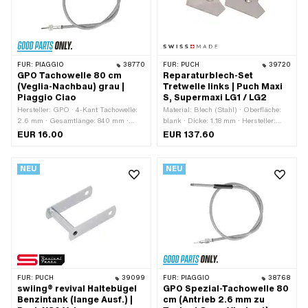
OEM-Nr.: 187423 · Alternative Ausf.
der Piaggio OEM-Nr.: 274959
FÜR:
PIAGGIO
38770
FÜR:
PUCH
39720
GPO Tachowelle 80 cm
Reparaturblech-Set
(Veglia-Nachbau) grau |
Tretwelle links | Puch Maxi
Piaggio Ciao
S, Supermaxi LG1 / LG2
Hersteller: GPO · 4-Kant Tachowelle:
Material: Blech (Stahl) · Oberfläche:
2.6 mm · Gesamtlänge: 840 mm ·
blank · Dicke: 1.18 mm · Hersteller:
Gewindeart: MF11x0.75 (Feingewinde)
Made in Switzerland ·
EUR 16.00
EUR 137.60
· Länge Aussenhülle: 800 mm · Farbe:
Befestigungsart: schweissen
grau · Piaggio OEM-Nr.: 186324 ·
Piaggio OEM-Nr.: 187423 · Piaggio
NEU
NEU
OEM-Nr.: 274959
FÜR:
PUCH
39099
FÜR:
PIAGGIO
38768
swiing® revival Haltebügel
GPO Spezial-Tachowelle 80
Benzintank (lange Ausf.) |
cm (Antrieb 2.6 mm zu