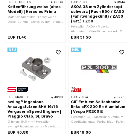
FÜR:
HERCULES
40045
FÜR:
PUCH
39443
Kettenführung weiss (altes
AKOA 38 mm Zylinderkopf
Modell) | Hercules Prima
schwarz | Puch E50 / ZA50
(Fahrtwindgekühlt) / ZA50
Material: Kunststoff · Farbe: weiss ·
(Kat.) / Z50
Dicke: 20 mm · Breite: 30 mm · Höhe:
60 mm · Ø Befestigungsloch: 5.6 mm
Hersteller: AKOA · Material:
· Hercules OEM-Nr.: P00 927 144 31
Aluminium · Oberfläche: lackiert · Ø
06 000
Zylinder: 38 mm · Kerzengewinde: kurz
EUR 11.40
EUR 51.50
· Dekompressor: Nein · Gesamtlänge:
132.2 mm · Breite: 123.2 mm · Höhe:
NEU
NEU
54.5 mm · Anwendungsbereich:
Standard · Anzahl
Befestigungspunkte: 4 Stk. · Lochbild
[mm]: 44 x 44 · Getarnt: Nein
FÜR:
PIAGGIO
40103
FÜR:
VESPA
39950
swiing® ingenious
CIF Emblem Seitenhaube
Ansaugstutzen SHA 16/16
links «PX 200 E» Aluminium
Vergaser «Speed Engine» |
| Vespa PX200 E
Piaggio Ciao, SI, Bravo
Hersteller: CIF · Material: Aluminium ·
Ø innen: 16.5 mm · Hersteller:
Oberfläche: matt · Farbe: blau · Farbe:
swiing® ingenious parts · Material:
gelb · Farbe: grün · Farbe: rot · Farbe:
Aluminium · Getarnt: Nein ·
schwarz · Farbe: silber · Dicke: 3 mm ·
EUR 45.80
EUR 16.00