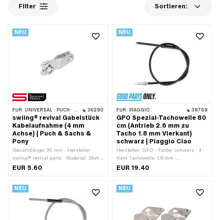
Filter
Sortieren:
NEU
NEU
FÜR:
UNIVERSAL · PUCH · SACHS · PONY / CILO (BETA 521 & 512) · ZÜNDAPP BELMONDO
36290
FÜR:
PIAGGIO
38769
swiing® revival Gabelstück
GPO Spezial-Tachowelle 80
Kabelaufnahme (4 mm
cm (Antrieb 2.6 mm zu
Achse) | Puch & Sachs &
Tacho 1.8 mm Vierkant)
Pony
schwarz | Piaggio Ciao
Gesamtlänge: 30 mm · Hersteller:
Hersteller: GPO · Farbe: schwarz · 4-
swiing® revival parts · Material: Stahl
Kant Tachowelle: 1.8 mm ·
· Oberfläche: verzinkt (blau) · Pony
Gesamtlänge: 840 mm · Länge
EUR 5.60
EUR 19.40
OEM-Nr.: F5114 · Puch OEM-Nr.:
Aussenhülle: 800 mm · Gewindeart:
320.4.40.020.0 · Sachs OEM-Nr.:
MF10x1 (Feingewinde) · Piaggio OEM-
NEU
NEU
F5114
Nr.: 186324 · Piaggio OEM-Nr.: 187423
· Piaggio OEM-Nr.: 274959 ·
Alternative Ausf. der Piaggio OEM-Nr.:
186324 · Alternative Ausf. der Piaggio