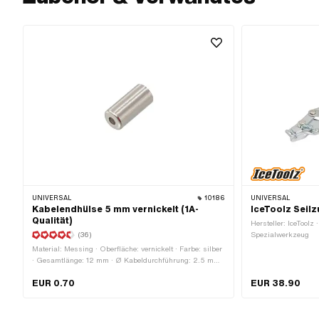
UNIVERSAL
10186
UNIVERSAL
Kabelendhülse 5 mm vernickelt (1A-
IceToolz Seilz
Qualität)
Hersteller: IceTool
(36)
Spezialwerkzeug
Material: Messing · Oberfläche: vernickelt · Farbe: silber
· Gesamtlänge: 12 mm · Ø Kabeldurchführung: 2.5 mm ·
Ø innen: 5 mm · Ø aussen: 5.5 mm ·
EUR 0.70
EUR 38.90
Anwendungsbereich: Standard