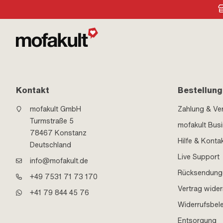
Kontakt
Bestellung
mofakult GmbH
Zahlung & Ve
Turmstraße 5
mofakult Bus
78467 Konstanz
Hilfe & Konta
Deutschland
Live Support
info@mofakult.de
Rücksendung
+49 7531 71 73 170
Vertrag wider
+41 79 844 45 76
Widerrufsbel
Entsorgung