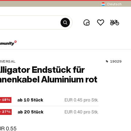
Deutsch
IVERSAL
19029
lligator Endstück für
nnenkabel Aluminium rot
ab 10 Stück
EUR 0.45
pro Stk.
− 18%
ab 20 Stück
EUR 0.40
pro Stk.
− 27%
R 0.55