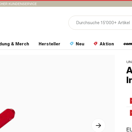
CHER KUNDENSERVICE
idung & Merch
Hersteller
Neu
Aktion
UN
A
I
EU