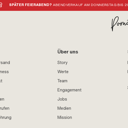
SPÄTER FEIERABEND?
ABENDVERKAUF AM DONNERSTAG BIS 20
Über uns
rsand
Story
iness
Werte
kt
Team
Engagement
en
Jobs
rufen
Medien
ehrung
Mission