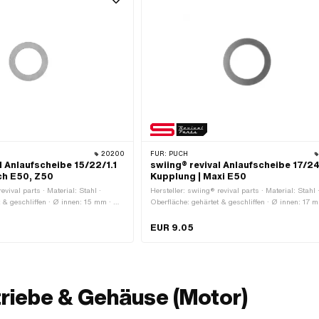
20200
FÜR:
PUCH
l Anlaufscheibe 15/22/1.1
swiing® revival Anlaufscheibe 17/24
ch E50, Z50
Kupplung | Maxi E50
evival parts · Material: Stahl ·
Hersteller: swiing® revival parts · Material: Stahl 
 & geschliffen · Ø innen: 15 mm · Ø
Oberfläche: gehärtet & geschliffen · Ø innen: 17 
Dicke: 1.1 mm
aussen: 24 mm · Dicke: 1.5 mm
EUR 9.05
riebe & Gehäuse (Motor)