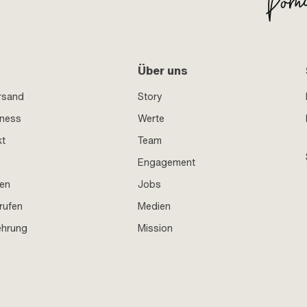
Über uns
rsand
Story
iness
Werte
kt
Team
Engagement
en
Jobs
rufen
Medien
ehrung
Mission