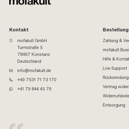
Kontakt
Bestellung
mofakult GmbH
Zahlung & Ve
Turmstraße 5
mofakult Bus
78467 Konstanz
Hilfe & Konta
Deutschland
Live Support
info@mofakult.de
Rücksendung
+49 7531 71 73 170
Vertrag wider
+41 79 844 45 76
Widerrufsbel
Entsorgung