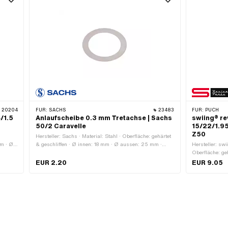
20204
FÜR:
SACHS
23483
FÜR:
PUCH
/1.5
Anlaufscheibe 0.3 mm Tretachse | Sachs
swiing® re
50/2 Caravelle
15/22/1.9
Z50
·
Hersteller: Sachs · Material: Stahl · Oberfläche: gehärtet
mm · Ø
& geschliffen · Ø innen: 18 mm · Ø aussen: 25 mm ·
Hersteller: swi
Dicke: 0.3 mm
Oberfläche: ge
innen: 15 mm 
EUR 2.20
EUR 9.05