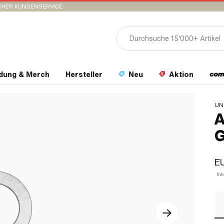
CHER KUNDENSERVICE
idung & Merch
Hersteller
Neu
Aktion
UN
A
G
EU
In