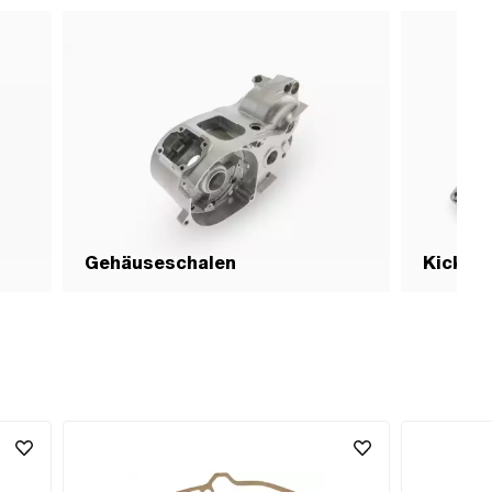
Gehäuseschalen
Kick- P