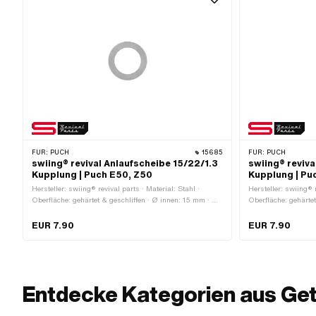
FÜR:
PUCH
15685
FÜR:
PUCH
swiing® revival Anlaufscheibe 15/22/1.3
swiing® reviva
Kupplung | Puch E50, Z50
Kupplung | Pu
Hersteller: swiing® revival parts · Material: Stahl ·
Hersteller: swiing® r
Oberfläche: gehärtet & geschliffen · Ø innen: 15 mm · Ø
Oberfläche: gehärtet
aussen: 22 mm · Dicke: 1.3 mm
aussen: 21.9 mm · 
EUR 7.90
EUR 7.90
Entdecke Kategorien aus Get