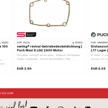
10223
FÜR:
PUCH
10360
FÜR:
UNIVERSA
x 100
swiing® revival Getriebedeckeldichtung |
Distanzsch
Puch Maxi S LG2 ZA50 Motor
L17 Lager 
Hersteller: swiing® revival parts · Material: Dichtpapier ·
Ø innen: 17 m
Farbe: sandfarben · Anzahl Bestandteile: 1 Stk. ·
aussen: 25 mm 
i ·
Gesamtlänge: 175 mm · Breite: 133 mm · Dicke: 0.3 mm ·
Material: Stahl
 mm ·
Anzahl Befestigungspunkte: 6 Stk.
nge:
EUR 3.90
EUR 2.05
:00 UHR