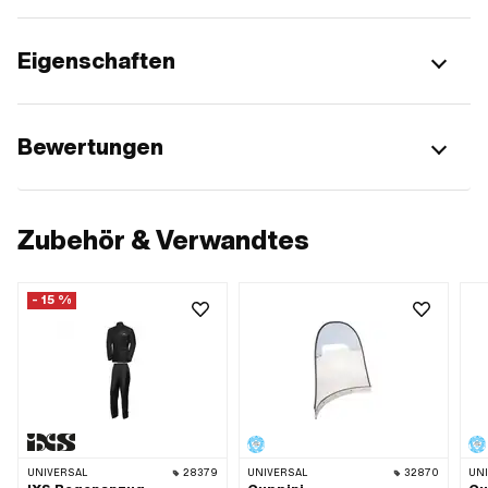
Eigenschaften
Bewertungen
Zubehör & Verwandtes
- 15 %
UNIVERSAL
28379
UNIVERSAL
32870
UN