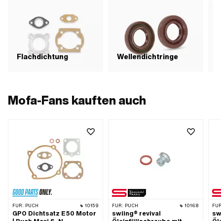
Flachdichtung
Wellendichtringe
D
Mofa-Fans kauften auch
FÜR:
PUCH
10159
FÜR:
PUCH
10168
FÜR
GPO Dichtsatz E50 Motor
swiing® revival
sw