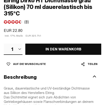
Elring Dirko HT Dichtmasse grau
(Silikon) 70 ml dauerelastisch bis
315°C
(8)
EUR 22.80
Inkl. 17% MwSt.
·
EUR 325.71/l
1
IN DEN WARENKORB
AUF DIE WUNSCHLISTE
TEILEN
Beschreibung
Graue, dauerelastische und UV-beständige Dichtmasse
aus Silikon des Herstellers Elring.
Das Dichtmittel eignet sich zum Abdichten von
Getriebegehäusen sowie Flanschverbindungen an deinem