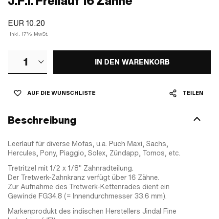
J.F.I. Freilauf 16 Zähne
EUR 10.20
Inkl. 17% MwSt.
1
IN DEN WARENKORB
AUF DIE WUNSCHLISTE
TEILEN
Beschreibung
Leerlauf für diverse Mofas, u.a. Puch Maxi, Sachs,
Hercules, Pony, Piaggio, Solex, Zündapp, Tomos, etc.
Tretritzel mit 1/2 x 1/8" Zahnradteilung.
Der Tretwerk-Zahnkranz verfügt über 16 Zähne.
Zur Aufnahme des Tretwerk-Kettenrades dient ein
Gewinde FG34.8 (= Innendurchmesser 33.6 mm).
Markenprodukt des indischen Herstellers Jindal Fine