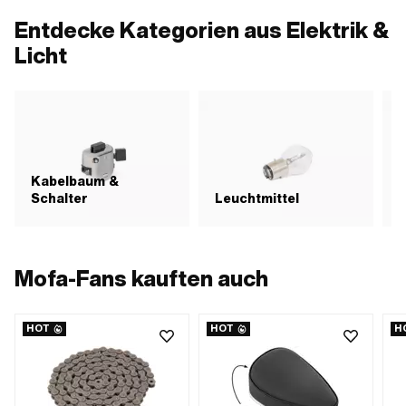
Entdecke Kategorien aus Elektrik &
Licht
Kabelbaum &
Schalter
Leuchtmittel
R
Mofa-Fans kauften auch
HOT
HOT
H