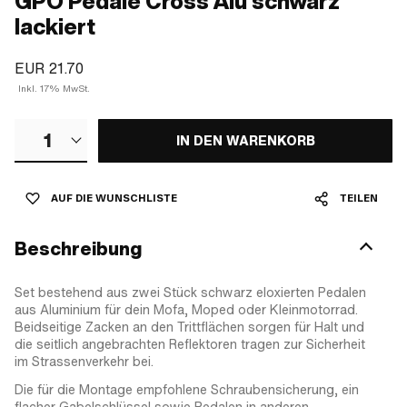
GPO Pedale Cross Alu schwarz
lackiert
EUR 21.70
Inkl. 17% MwSt.
1
IN DEN WARENKORB
AUF DIE WUNSCHLISTE
TEILEN
Beschreibung
Set bestehend aus zwei Stück schwarz eloxierten Pedalen
aus Aluminium für dein Mofa, Moped oder Kleinmotorrad.
Beidseitige Zacken an den Trittflächen sorgen für Halt und
die seitlich angebrachten Reflektoren tragen zur Sicherheit
im Strassenverkehr bei.
Die für die Montage empfohlene Schraubensicherung, ein
flacher Gabelschlüssel sowie Pedalen in anderen