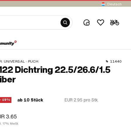
Deutsch
R:
UNIVERSAL · PUCH
11440
22 Dichtring 22.5/26.6/1.5
iber
ab 10 Stück
EUR 2.95
pro Stk.
− 19%
UR 3.65
kl. 17% MwSt.