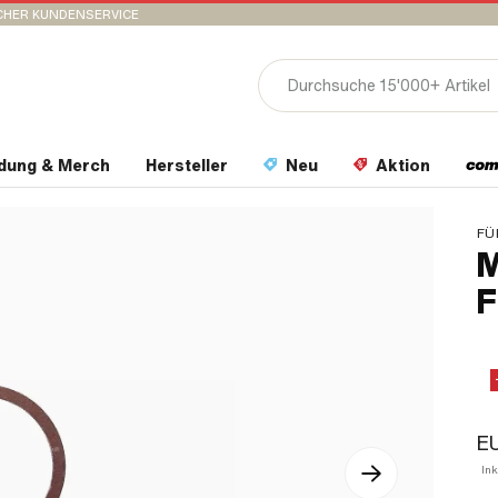
CHER KUNDENSERVICE
idung & Merch
Hersteller
Neu
Aktion
FÜ
M
F
E
In