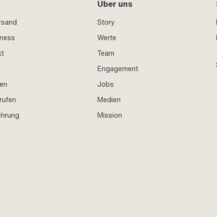
Über uns
rsand
Story
iness
Werte
kt
Team
Engagement
en
Jobs
rufen
Medien
ehrung
Mission