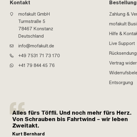
Kontakt
Bestellung
mofakult GmbH
Zahlung & Ve
Turmstraße 5
mofakult Bus
78467 Konstanz
Hilfe & Konta
Deutschland
Live Support
info@mofakult.de
Rücksendung
+49 7531 71 73 170
Vertrag wider
+41 79 844 45 76
Widerrufsbel
Entsorgung
Alles fürs Töffli. Und noch mehr fürs Herz.
Von Schrauben bis Fahrtwind – wir leben
Zweitakt.
Kurt Bernhard